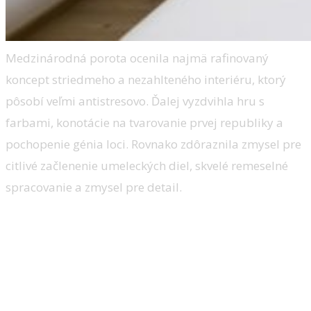
Medzinárodná porota ocenila najmä rafinovaný
koncept striedmeho a nezahlteného interiéru, ktorý
pôsobí veľmi antistresovo. Ďalej vyzdvihla hru s
farbami, konotácie na tvarovanie prvej republiky a
pochopenie génia loci. Rovnako zdôraznila zmysel pre
citlivé začlenenie umeleckých diel, skvelé remeselné
spracovanie a zmysel pre detail.