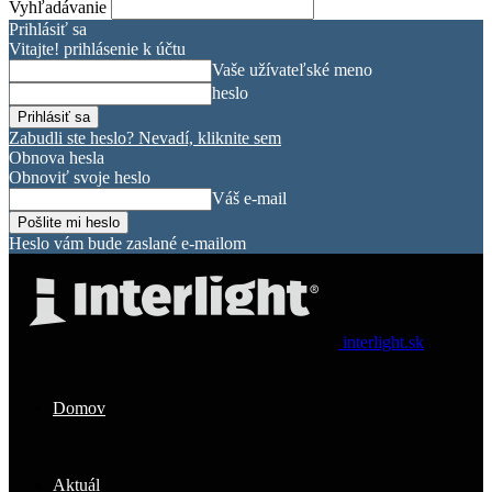
Vyhľadávanie
Prihlásiť sa
Vitajte! prihlásenie k účtu
Vaše užívateľské meno
heslo
Zabudli ste heslo? Nevadí, kliknite sem
Obnova hesla
Obnoviť svoje heslo
Váš e-mail
Heslo vám bude zaslané e-mailom
interlight.sk
Domov
Aktuál