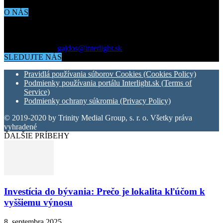
O NÁS
Aktuálne dianie vo svete architektúry, dizajnu, technológií či
bývania. Všetko čo potrebujete vedieť pokiaľ vás zaujíma dianie
okolo vás.
Kontaktujte nás:
gajdos@interlight.sk
SLEDUJTE NÁS
Pravidlá používania súborov Cookies (Cookies Policy)
Podmienky používania portálu Interlight.sk (Terms of
Service)
Podmienky ochrany súkromia (Privacy Policy)
© 2019-2020 by Trinity Medial Group, s. r. o. Všetky práva
vyhradené
ĎALŠIE PRÍBEHY
Investícia do bývania: Prečo je lokalita kľúčom k
vyššiemu výnosu
8. septembra 2025