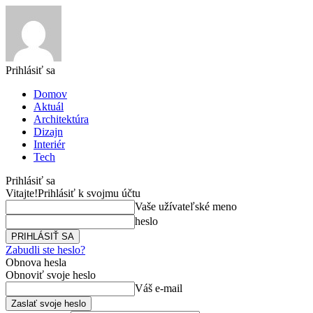
Prihlásiť sa
Domov
Aktuál
Architektúra
Dizajn
Interiér
Tech
Prihlásiť sa
Vitajte!
Prihlásiť k svojmu účtu
Vaše užívateľské meno
heslo
Zabudli ste heslo?
Obnova hesla
Obnoviť svoje heslo
Váš e-mail