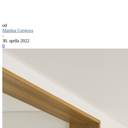
Ako vyzerá interiér roku 2021? Jeho
autromi sú architekti No Architects
od
Martina Gregova
-
30. apríla 2022
0