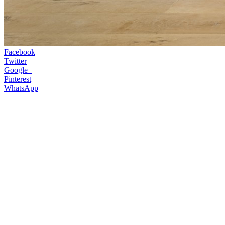
Facebook
Twitter
Google+
Pinterest
WhatsApp
Interiérom roku našich českých susedov
sa stal Mozonet 69 od pražského štúdia
No Architects. Okrem absolútneho
víťazstva interiér zahviezdil aj v kategórii
Rekonštrukcia. Víťazi si cenu prebrali
26.č.2022 v pražskom Centre súčasného
umenia DOX.