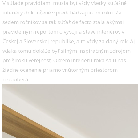
V súlade pravidlami musia byť vždy všetky súťažné
interiéry dokončené v predchádzajúcom roku. Za
sedem ročníkov sa tak súťaž de facto stala akýmsi
pravidelným reportom o vývoji a stave interiérov v
Českej a Slovenskej republike, a to vždy za daný rok. Aj
vďaka tomu dokáže byť silným inspiračným zdrojom
pre širokú verejnosť. Okrem Interiéru roka sa u nás
žiadne ocenenie priamo vnútorným priestorom
nezaoberá.