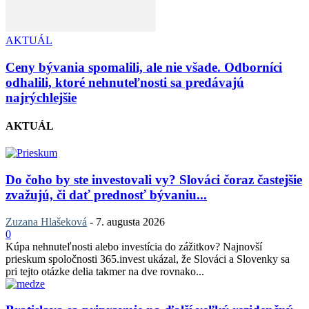
AKTUÁL
Ceny bývania spomalili, ale nie všade. Odborníci
odhalili, ktoré nehnuteľnosti sa predávajú
najrýchlejšie
AKTUÁL
Do čoho by ste investovali vy? Slováci čoraz častejšie
zvažujú, či dať prednosť bývaniu...
Zuzana Hlašeková
-
7. augusta 2026
0
Kúpa nehnuteľnosti alebo investícia do zážitkov? Najnovší
prieskum spoločnosti 365.invest ukázal, že Slováci a Slovenky sa
pri tejto otázke delia takmer na dve rovnako...