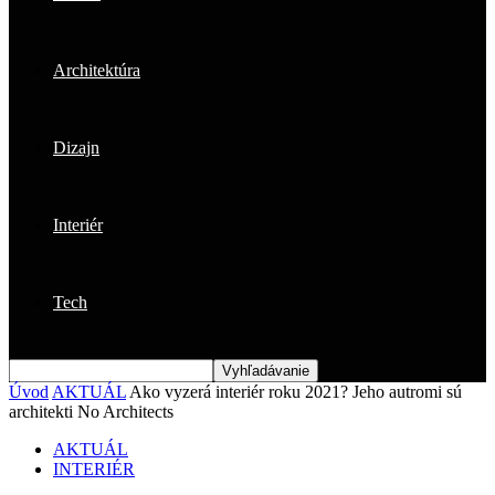
Architektúra
Dizajn
Interiér
Tech
Úvod
AKTUÁL
Ako vyzerá interiér roku 2021? Jeho autromi sú
architekti No Architects
AKTUÁL
INTERIÉR