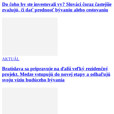
Do čoho by ste investovali vy? Slováci čoraz častejšie
zvažujú, či dať prednosť bývaniu alebo cestovaniu
AKTUÁL
Bratislava sa pripravuje na ďalší veľký rezidenčný
projekt. Medze vstupujú do novej etapy a odhaľujú
svoju víziu budúceho bývania