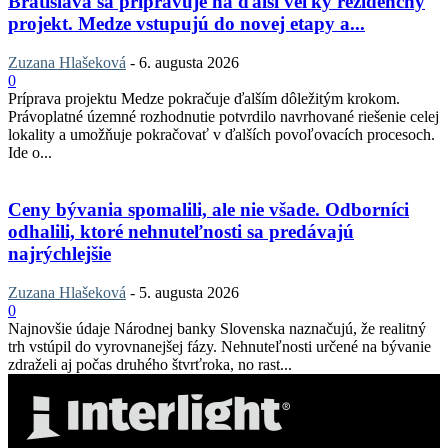
Bratislava sa pripravuje na ďalší veľký rezidenčný
projekt. Medze vstupujú do novej etapy a...
Zuzana Hlašeková
-
6. augusta 2026
0
Príprava projektu Medze pokračuje ďalším dôležitým krokom.
Právoplatné územné rozhodnutie potvrdilo navrhované riešenie celej
lokality a umožňuje pokračovať v ďalších povoľovacích procesoch.
Ide o...
Ceny bývania spomalili, ale nie všade. Odborníci
odhalili, ktoré nehnuteľnosti sa predávajú
najrýchlejšie
Zuzana Hlašeková
-
5. augusta 2026
0
Najnovšie údaje Národnej banky Slovenska naznačujú, že realitný
trh vstúpil do vyrovnanejšej fázy. Nehnuteľnosti určené na bývanie
zdraželi aj počas druhého štvrťroka, no rast...