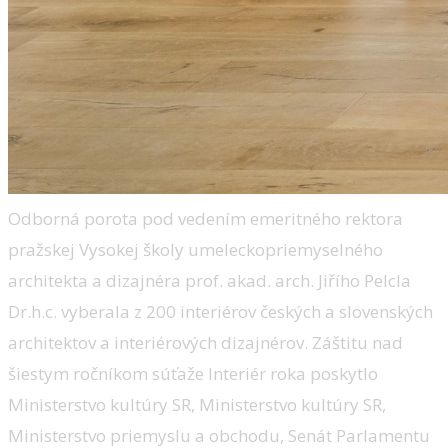
Odborná porota pod vedením emeritného rektora
pražskej Vysokej školy umeleckopriemyselného
architekta a dizajnéra prof. akad. arch. Jiřího Pelcla
Dr.h.c. vyberala z 200 interiérov českých a slovenských
architektov a interiérových dizajnérov. Záštitu nad
šiestym ročníkom súťaže Interiér roka poskytlo
Ministerstvo kultúry SR, Ministerstvo kultúry SR,
Ministerstvo priemyslu a obchodu, Senát Parlamentu