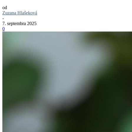
od
Zuzana Hlašeková
-
7. septembra 2025
0