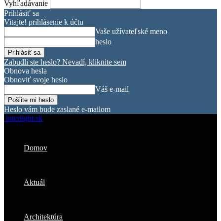
Vyhľadávanie
Prihlásiť sa
Vitajte! prihlásenie k účtu
Vaše užívateľské meno
heslo
Zabudli ste heslo? Nevadí, kliknite sem
Obnova hesla
Obnoviť svoje heslo
Váš e-mail
Heslo vám bude zaslané e-mailom
interlight.sk
Domov
Aktuál
Architektúra