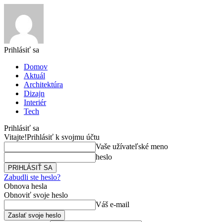
Prihlásiť sa
Domov
Aktuál
Architektúra
Dizajn
Interiér
Tech
Prihlásiť sa
Vitajte!
Prihlásiť k svojmu účtu
Vaše užívateľské meno
heslo
Zabudli ste heslo?
Obnova hesla
Obnoviť svoje heslo
Váš e-mail