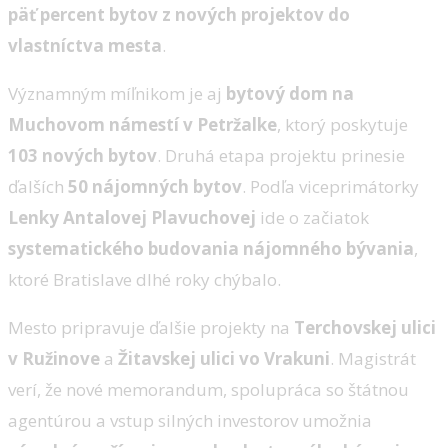
päť percent bytov z nových projektov do
vlastníctva mesta
.
Významným míľnikom je aj
bytový dom na
Muchovom námestí v Petržalke
, ktorý poskytuje
103 nových bytov
. Druhá etapa projektu prinesie
ďalších
50 nájomných bytov
. Podľa viceprimátorky
Lenky Antalovej Plavuchovej
ide o začiatok
systematického budovania nájomného bývania
,
ktoré Bratislave dlhé roky chýbalo.
Mesto pripravuje ďalšie projekty na
Terchovskej ulici
v Ružinove
a
Žitavskej ulici vo Vrakuni
. Magistrát
verí, že nové memorandum, spolupráca so štátnou
agentúrou a vstup silných investorov umožnia