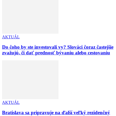
AKTUÁL
Do čoho by ste investovali vy? Slováci čoraz častejšie
zvažujú, či dať prednosť bývaniu alebo cestovaniu
AKTUÁL
Bratislava sa pripravuje na ďalší veľký rezidenčný