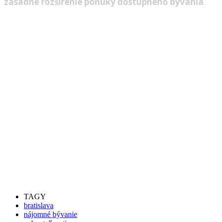
zásadné rozšírenie ponuky dostupného bývania
.
TAGY
bratislava
nájomné bývanie