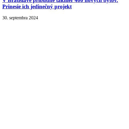
V Bratislave pribudne takmer 400 nových bytov.
Prinesie ich jedinečný projekt
30. septembra 2024