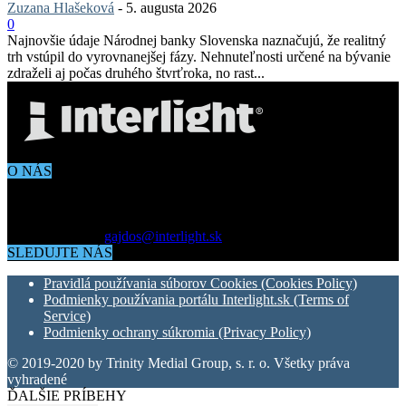
Zuzana Hlašeková
-
5. augusta 2026
0
Najnovšie údaje Národnej banky Slovenska naznačujú, že realitný
trh vstúpil do vyrovnanejšej fázy. Nehnuteľnosti určené na bývanie
zdraželi aj počas druhého štvrťroka, no rast...
O NÁS
Aktuálne dianie vo svete architektúry, dizajnu, technológií či
bývania. Všetko čo potrebujete vedieť pokiaľ vás zaujíma dianie
okolo vás.
Kontaktujte nás:
gajdos@interlight.sk
SLEDUJTE NÁS
Pravidlá používania súborov Cookies (Cookies Policy)
Podmienky používania portálu Interlight.sk (Terms of
Service)
Podmienky ochrany súkromia (Privacy Policy)
© 2019-2020 by Trinity Medial Group, s. r. o. Všetky práva
vyhradené
ĎALŠIE PRÍBEHY