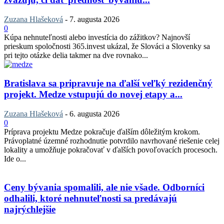
Zuzana Hlašeková
-
7. augusta 2026
0
Kúpa nehnuteľnosti alebo investícia do zážitkov? Najnovší
prieskum spoločnosti 365.invest ukázal, že Slováci a Slovenky sa
pri tejto otázke delia takmer na dve rovnako...
Bratislava sa pripravuje na ďalší veľký rezidenčný
projekt. Medze vstupujú do novej etapy a...
Zuzana Hlašeková
-
6. augusta 2026
0
Príprava projektu Medze pokračuje ďalším dôležitým krokom.
Právoplatné územné rozhodnutie potvrdilo navrhované riešenie celej
lokality a umožňuje pokračovať v ďalších povoľovacích procesoch.
Ide o...
Ceny bývania spomalili, ale nie všade. Odborníci
odhalili, ktoré nehnuteľnosti sa predávajú
najrýchlejšie