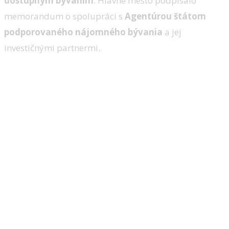
dostupným bývaním
. Hlavné mesto podpísalo
memorandum o spolupráci s
Agentúrou štátom
podporovaného nájomného bývania
a jej
investičnými partnermi.