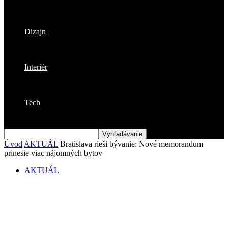
Dizajn
Interiér
Tech
Úvod
AKTUÁL
Bratislava rieši bývanie: Nové memorandum
prinesie viac nájomných bytov
AKTUÁL
Bratislava rieši bývanie: Nové
memorandum prinesie viac nájomných
bytov