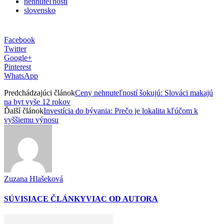
nehnuteľnosti
slovensko
Facebook
Twitter
Google+
Pinterest
WhatsApp
Predchádzajúci článok
Ceny nehnuteľností šokujú: Slováci makajú
na byt vyše 12 rokov
Ďalší článok
Investícia do bývania: Prečo je lokalita kľúčom k
vyššiemu výnosu
Zuzana Hlašeková
SÚVISIACE ČLÁNKY
VIAC OD AUTORA