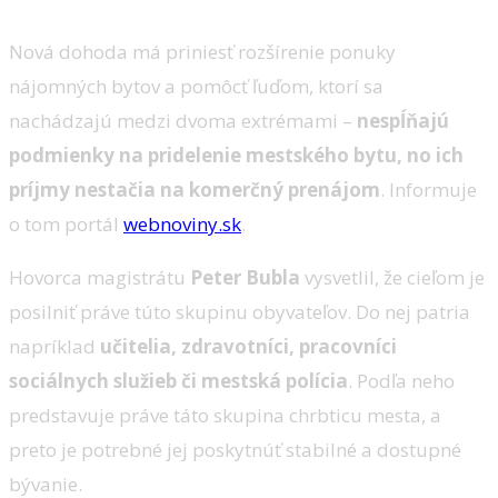
Nová dohoda má priniesť rozšírenie ponuky
nájomných bytov a pomôcť ľuďom, ktorí sa
nachádzajú medzi dvoma extrémami –
nespĺňajú
podmienky na pridelenie mestského bytu, no ich
príjmy nestačia na komerčný prenájom
. Informuje
o tom portál
webnoviny.sk
.
Hovorca magistrátu
Peter Bubla
vysvetlil, že cieľom je
posilniť práve túto skupinu obyvateľov. Do nej patria
napríklad
učitelia, zdravotníci, pracovníci
sociálnych služieb či mestská polícia
. Podľa neho
predstavuje práve táto skupina chrbticu mesta, a
preto je potrebné jej poskytnúť stabilné a dostupné
bývanie.