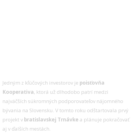
Jedným z kľúčových investorov je
poisťovňa
Kooperativa
, ktorá už dlhodobo patrí medzi
najväčších súkromných podporovateľov nájomného
bývania na Slovensku. V tomto roku odštartovala prvý
projekt v
bratislavskej Trnávke
a plánuje pokračovať
aj v ďalších mestách.