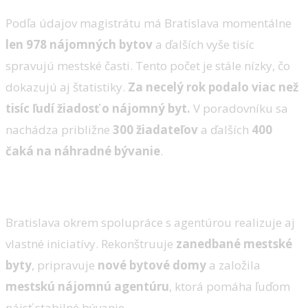
Podľa údajov magistrátu má Bratislava momentálne
len 978 nájomných bytov
a ďalších vyše tisíc
spravujú mestské časti. Tento počet je stále nízky, čo
dokazujú aj štatistiky.
Za necelý rok podalo viac než
tisíc ľudí žiadosť o nájomný byt.
V poradovníku sa
nachádza približne
300 žiadateľov
a ďalších
400
čaká na náhradné bývanie
.
Mesto spúšťa vlastné projekty
Bratislava okrem spolupráce s agentúrou realizuje aj
vlastné iniciatívy. Rekonštruuje
zanedbané mestské
byty
, pripravuje
nové bytové domy
a založila
mestskú nájomnú agentúru
, ktorá pomáha ľuďom
nájsť stabilné bývanie.