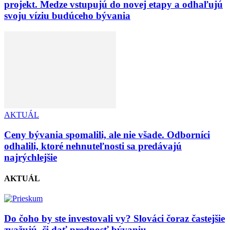
projekt. Medze vstupujú do novej etapy a odhaľujú
svoju víziu budúceho bývania
AKTUÁL
Ceny bývania spomalili, ale nie všade. Odborníci
odhalili, ktoré nehnuteľnosti sa predávajú
najrýchlejšie
AKTUÁL
Do čoho by ste investovali vy? Slováci čoraz častejšie
zvažujú, či dať prednosť bývaniu...