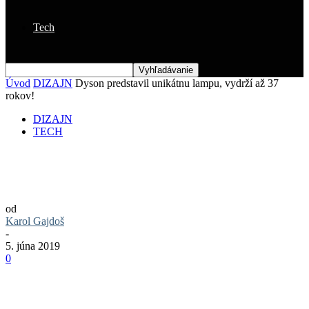
Tech
Úvod
DIZAJN
Dyson predstavil unikátnu lampu, vydrží až 37
rokov!
DIZAJN
TECH
Dyson predstavil unikátnu lampu, vydrží
až 37 rokov!
od
Karol Gajdoš
-
5. júna 2019
0