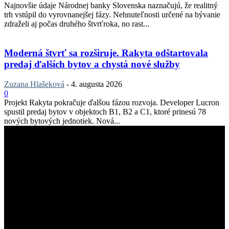
Najnovšie údaje Národnej banky Slovenska naznačujú, že realitný
trh vstúpil do vyrovnanejšej fázy. Nehnuteľnosti určené na bývanie
zdraželi aj počas druhého štvrťroka, no rast...
Moderná štvrť sa rozširuje. Rakyta odštartovala
predaj ďalších bytov a chystá nové služby
Zuzana Hlašeková
-
4. augusta 2026
0
Projekt Rakyta pokračuje ďalšou fázou rozvoja. Developer Lucron
spustil predaj bytov v objektoch B1, B2 a C1, ktoré prinesú 78
nových bytových jednotiek. Nová...