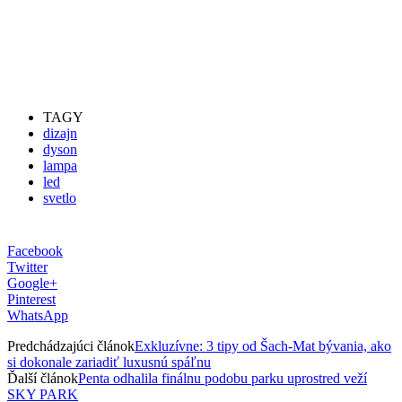
TAGY
dizajn
dyson
lampa
led
svetlo
Facebook
Twitter
Google+
Pinterest
WhatsApp
Predchádzajúci článok
Exkluzívne: 3 tipy od Šach-Mat bývania, ako
si dokonale zariadiť luxusnú spáľnu
Ďalší článok
Penta odhalila finálnu podobu parku uprostred veží
SKY PARK