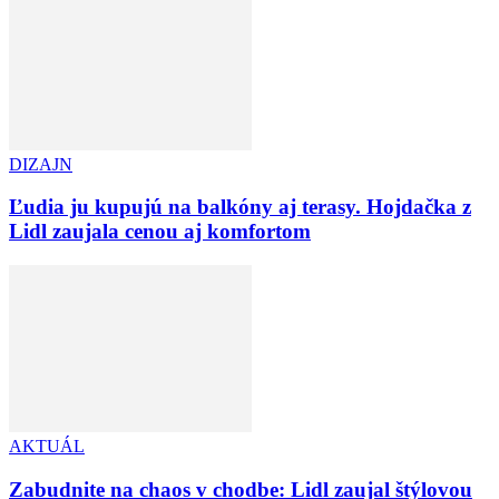
DIZAJN
Ľudia ju kupujú na balkóny aj terasy. Hojdačka z
Lidl zaujala cenou aj komfortom
AKTUÁL
Zabudnite na chaos v chodbe: Lidl zaujal štýlovou