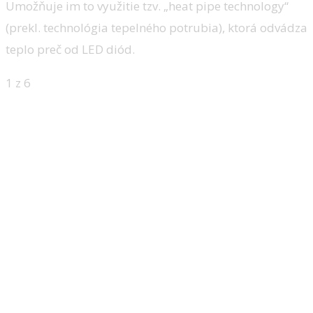
Umožňuje im to využitie tzv. „heat pipe technology“
(prekl. technológia tepelného potrubia), ktorá odvádza
teplo preč od LED diód.
1
z 6