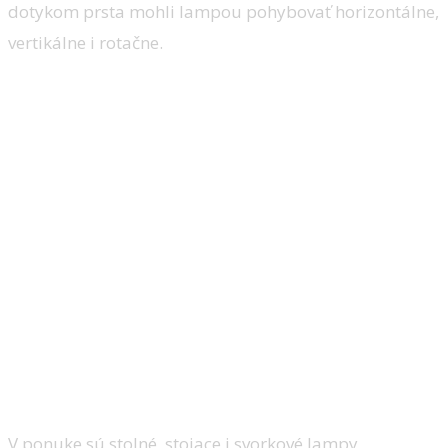
dotykom prsta mohli lampou pohybovať horizontálne,
vertikálne i rotačne.
V ponuke sú stolné, stojace i svorkové lampy