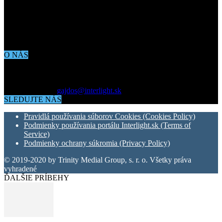
O NÁS
Aktuálne dianie vo svete architektúry, dizajnu, technológií či
bývania. Všetko čo potrebujete vedieť pokiaľ vás zaujíma dianie
okolo vás.
Kontaktujte nás:
gajdos@interlight.sk
SLEDUJTE NÁS
Pravidlá používania súborov Cookies (Cookies Policy)
Podmienky používania portálu Interlight.sk (Terms of
Service)
Podmienky ochrany súkromia (Privacy Policy)
© 2019-2020 by Trinity Medial Group, s. r. o. Všetky práva
vyhradené
ĎALŠIE PRÍBEHY