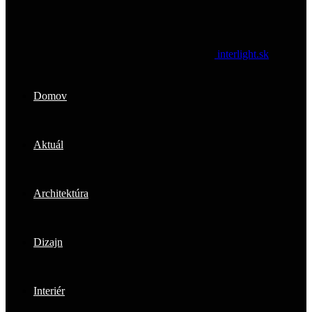
interlight.sk
Domov
Aktuál
Architektúra
Dizajn
Interiér