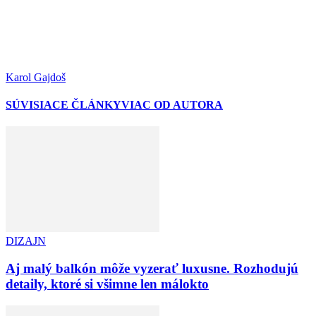
Karol Gajdoš
SÚVISIACE ČLÁNKY
VIAC OD AUTORA
DIZAJN
Aj malý balkón môže vyzerať luxusne. Rozhodujú
detaily, ktoré si všimne len málokto