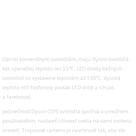
Oproti konvenčným svietidlám, majú Dyson svietidlá
tak operačnú teplotu len 55°C. LED diódy bežných
svietidiel sú vystavené teplotám až 130°C. Vysoká
teplota ničí fosforový povlak LED diód a ich jas
a farebnosť.
Jedinečnosť Dyson CSYS svietidlá spočíva v umožnení
používateľom, nastaviť citlivosť svetla na vami zvolenú
úroveň. Trojosové rameno je navrhnuté tak, aby ste