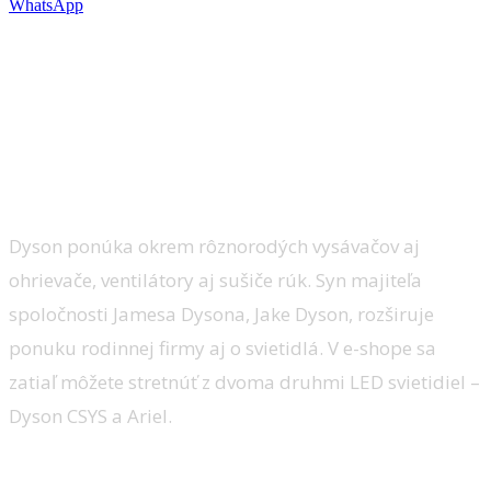
WhatsApp
Legendárna spoločnosť Dyson, rozhodne
poznáte najmä ako výrobcu vysávačov.
Teraz však predstavila unikátnu
dizajnovú LED lampu ktorá má
neuveriteľnú výdrž až 37 rokov!
Dyson ponúka okrem rôznorodých vysávačov aj
ohrievače, ventilátory aj sušiče rúk. Syn majiteľa
spoločnosti Jamesa Dysona, Jake Dyson, rozširuje
ponuku rodinnej firmy aj o svietidlá. V e-shope sa
zatiaľ môžete stretnúť z dvoma druhmi LED svietidiel –
Dyson CSYS a Ariel.