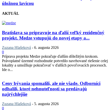
úložnou lavicou
AKTUÁL
Bratislava sa pripravuje na ďalší veľký rezidenčný
projekt. Medze vstupujú do novej etapy a...
Zuzana Hlašeková
-
6. augusta 2026
0
Príprava projektu Medze pokračuje ďalším dôležitým krokom.
Právoplatné územné rozhodnutie potvrdilo navrhované riešenie celej
lokality a umožňuje pokračovať v ďalších povoľovacích procesoch.
Ide o...
Ceny bývania spomalili, ale nie všade. Odborníci
odhalili, ktoré nehnuteľnosti sa predávajú
najrýchlejšie
Zuzana Hlašeková
-
5. augusta 2026
0