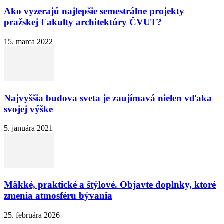
Ako vyzerajú najlepšie semestrálne projekty
pražskej Fakulty architektúry ČVUT?
15. marca 2022
Najvyššia budova sveta je zaujímavá nielen vďaka
svojej výške
5. januára 2021
Mäkké, praktické a štýlové. Objavte doplnky, ktoré
zmenia atmosféru bývania
25. februára 2026