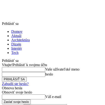
Prihlásiť sa
Domov
Aktuál
Architektúra
Dizajn
Interiér
Tech
Prihlásiť sa
Vitajte!
Prihlásiť k svojmu účtu
Vaše užívateľské meno
heslo
Zabudli ste heslo?
Obnova hesla
Obnoviť svoje heslo
Váš e-mail