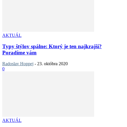
AKTUÁL
Typy štýlov spálne: Ktorý je ten najkrajší?
Poradíme vám
Radoslav Hoppej
-
23. októbra 2020
0
AKTUÁL