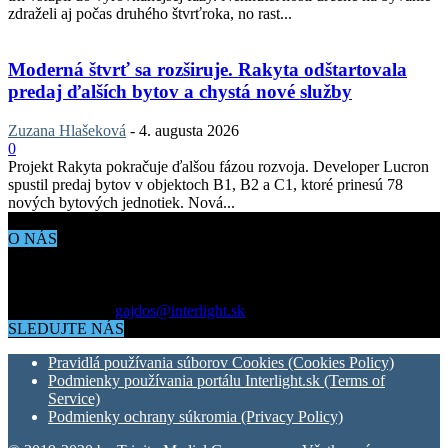
zdraželi aj počas druhého štvrťroka, no rast...
Moderná štvrť sa rozširuje. Rakyta odštartovala
predaj ďalších bytov a chystá nové služby
Zuzana Hlašeková
-
4. augusta 2026
0
Projekt Rakyta pokračuje ďalšou fázou rozvoja. Developer Lucron
spustil predaj bytov v objektoch B1, B2 a C1, ktoré prinesú 78
nových bytových jednotiek. Nová...
O NÁS
Aktuálne dianie vo svete architektúry, dizajnu, technológií či
bývania. Všetko čo potrebujete vedieť pokiaľ vás zaujíma dianie
okolo vás.
Kontaktujte nás:
gajdos@interlight.sk
SLEDUJTE NÁS
Pravidlá používania súborov Cookies (Cookies Policy)
Podmienky používania portálu Interlight.sk (Terms of
Service)
Podmienky ochrany súkromia (Privacy Policy)