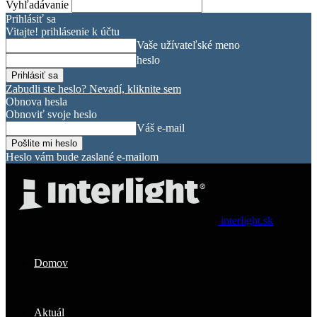
Vyhľadávanie
Prihlásiť sa
Vitajte! prihlásenie k účtu
Vaše užívateľské meno
heslo
Zabudli ste heslo? Nevadí, kliknite sem
Obnova hesla
Obnoviť svoje heslo
Váš e-mail
Heslo vám bude zaslané e-mailom
interlight.sk
Domov
Aktuál