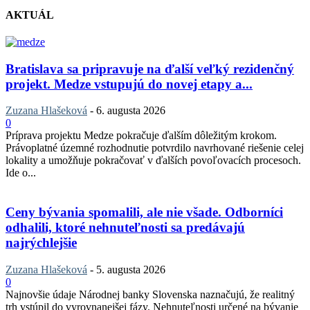
AKTUÁL
Bratislava sa pripravuje na ďalší veľký rezidenčný
projekt. Medze vstupujú do novej etapy a...
Zuzana Hlašeková
-
6. augusta 2026
0
Príprava projektu Medze pokračuje ďalším dôležitým krokom.
Právoplatné územné rozhodnutie potvrdilo navrhované riešenie celej
lokality a umožňuje pokračovať v ďalších povoľovacích procesoch.
Ide o...
Ceny bývania spomalili, ale nie všade. Odborníci
odhalili, ktoré nehnuteľnosti sa predávajú
najrýchlejšie
Zuzana Hlašeková
-
5. augusta 2026
0
Najnovšie údaje Národnej banky Slovenska naznačujú, že realitný
trh vstúpil do vyrovnanejšej fázy. Nehnuteľnosti určené na bývanie