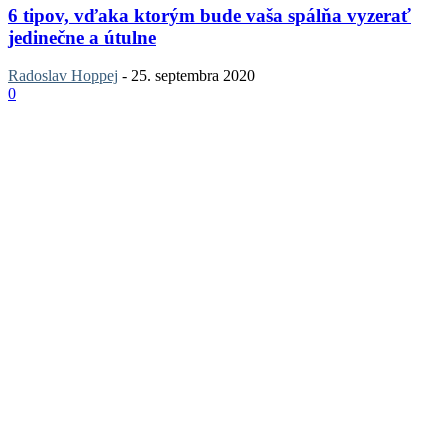
6 tipov, vďaka ktorým bude vaša spálňa vyzerať
jedinečne a útulne
Radoslav Hoppej
-
25. septembra 2020
0