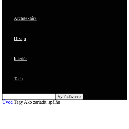
Architektúra
Dizajn
Interiér
Tech
Úvod
Tagy
Ako zariadiť spálňu
Štítok: ako zariadiť spálňu