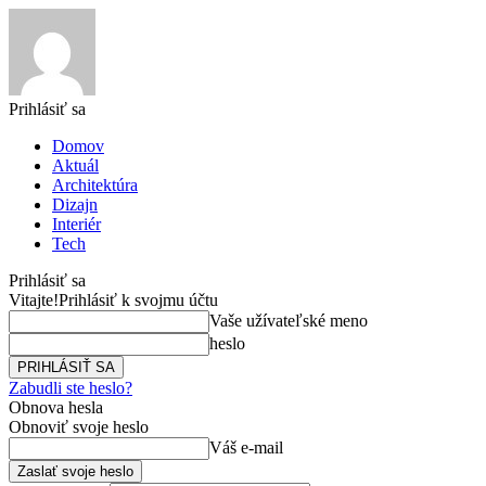
Prihlásiť sa
Domov
Aktuál
Architektúra
Dizajn
Interiér
Tech
Prihlásiť sa
Vitajte!
Prihlásiť k svojmu účtu
Vaše užívateľské meno
heslo
Zabudli ste heslo?
Obnova hesla
Obnoviť svoje heslo
Váš e-mail