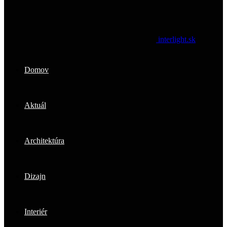
interlight.sk
Domov
Aktuál
Architektúra
Dizajn
Interiér