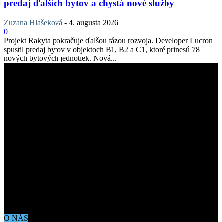
predaj ďalších bytov a chystá nové služby
Zuzana Hlašeková
-
4. augusta 2026
0
Projekt Rakyta pokračuje ďalšou fázou rozvoja. Developer Lucron
spustil predaj bytov v objektoch B1, B2 a C1, ktoré prinesú 78
nových bytových jednotiek. Nová...
O NÁS