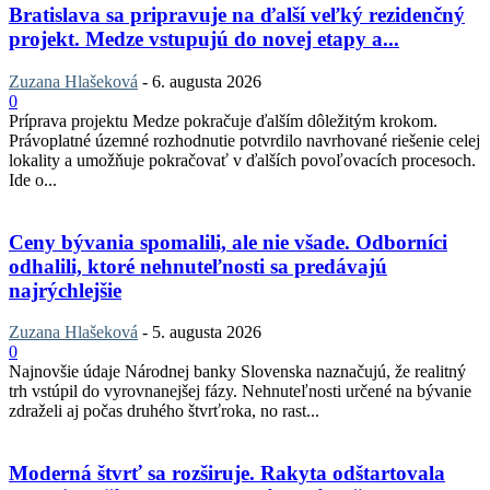
Bratislava sa pripravuje na ďalší veľký rezidenčný
projekt. Medze vstupujú do novej etapy a...
Zuzana Hlašeková
-
6. augusta 2026
0
Príprava projektu Medze pokračuje ďalším dôležitým krokom.
Právoplatné územné rozhodnutie potvrdilo navrhované riešenie celej
lokality a umožňuje pokračovať v ďalších povoľovacích procesoch.
Ide o...
Ceny bývania spomalili, ale nie všade. Odborníci
odhalili, ktoré nehnuteľnosti sa predávajú
najrýchlejšie
Zuzana Hlašeková
-
5. augusta 2026
0
Najnovšie údaje Národnej banky Slovenska naznačujú, že realitný
trh vstúpil do vyrovnanejšej fázy. Nehnuteľnosti určené na bývanie
zdraželi aj počas druhého štvrťroka, no rast...
Moderná štvrť sa rozširuje. Rakyta odštartovala