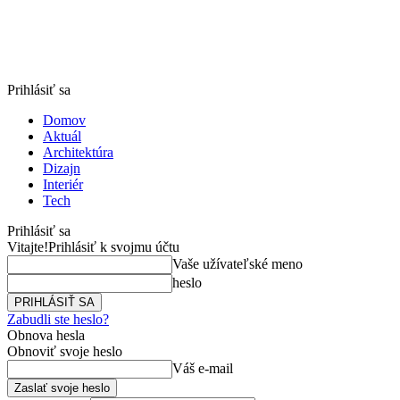
Prihlásiť sa
Domov
Aktuál
Architektúra
Dizajn
Interiér
Tech
Prihlásiť sa
Vitajte!
Prihlásiť k svojmu účtu
Vaše užívateľské meno
heslo
Zabudli ste heslo?
Obnova hesla
Obnoviť svoje heslo
Váš e-mail