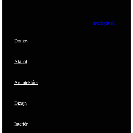
interlight.sk
Domov
Aktuál
Architektúra
Dizajn
Interiér