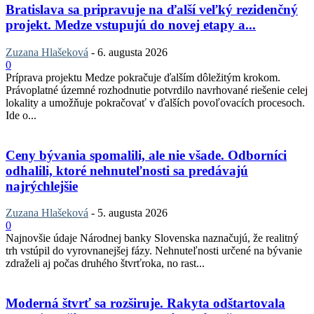
Bratislava sa pripravuje na ďalší veľký rezidenčný
projekt. Medze vstupujú do novej etapy a...
Zuzana Hlašeková
-
6. augusta 2026
0
Príprava projektu Medze pokračuje ďalším dôležitým krokom.
Právoplatné územné rozhodnutie potvrdilo navrhované riešenie celej
lokality a umožňuje pokračovať v ďalších povoľovacích procesoch.
Ide o...
Ceny bývania spomalili, ale nie všade. Odborníci
odhalili, ktoré nehnuteľnosti sa predávajú
najrýchlejšie
Zuzana Hlašeková
-
5. augusta 2026
0
Najnovšie údaje Národnej banky Slovenska naznačujú, že realitný
trh vstúpil do vyrovnanejšej fázy. Nehnuteľnosti určené na bývanie
zdraželi aj počas druhého štvrťroka, no rast...
Moderná štvrť sa rozširuje. Rakyta odštartovala