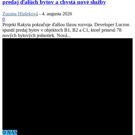
predaj ďalších bytov a chystá nové služby
Zuzana Hlašeková
-
4. augusta 2026
0
Projekt Rakyta pokračuje ďalšou fázou rozvoja. Developer Lucron
spustil predaj bytov v objektoch B1, B2 a C1, ktoré prinesú 78
nových bytových jednotiek. Nová...
O NÁS