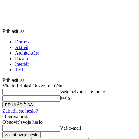
Prihlásiť sa
Domov
Aktuál
Architektúra
Dizajn
Interiér
Tech
Prihlásiť sa
Vitajte!
Prihlásiť k svojmu účtu
Vaše užívateľské meno
heslo
Zabudli ste heslo?
Obnova hesla
Obnoviť svoje heslo
Váš e-mail