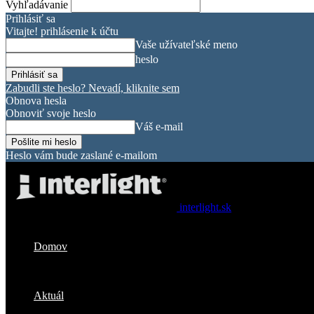
Vyhľadávanie
Prihlásiť sa
Vitajte! prihlásenie k účtu
Vaše užívateľské meno
heslo
Zabudli ste heslo? Nevadí, kliknite sem
Obnova hesla
Obnoviť svoje heslo
Váš e-mail
Heslo vám bude zaslané e-mailom
interlight.sk
Domov
Aktuál