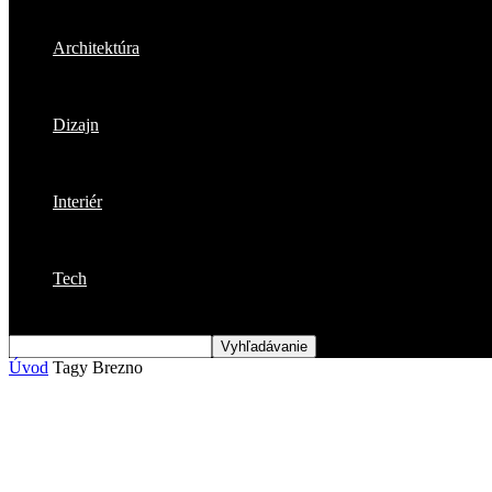
Architektúra
Dizajn
Interiér
Tech
Úvod
Tagy
Brezno
Štítok: Brezno