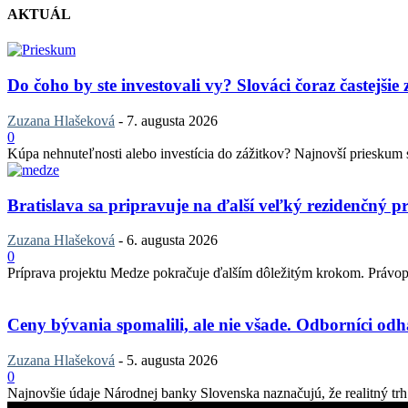
AKTUÁL
Do čoho by ste investovali vy? Slováci čoraz častejšie
Zuzana Hlašeková
-
7. augusta 2026
0
Kúpa nehnuteľnosti alebo investícia do zážitkov? Najnovší prieskum sp
Bratislava sa pripravuje na ďalší veľký rezidenčný pr
Zuzana Hlašeková
-
6. augusta 2026
0
Príprava projektu Medze pokračuje ďalším dôležitým krokom. Právopla
Ceny bývania spomalili, ale nie všade. Odborníci odha
Zuzana Hlašeková
-
5. augusta 2026
0
Najnovšie údaje Národnej banky Slovenska naznačujú, že realitný trh v