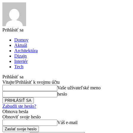
Prihlásiť sa
Domov
Aktuál
Architektúra
Dizajn
Interiér
Tech
Prihlásiť sa
Vitajte!
Prihlásiť k svojmu účtu
Vaše užívateľské meno
heslo
Zabudli ste heslo?
Obnova hesla
Obnoviť svoje heslo
Váš e-mail