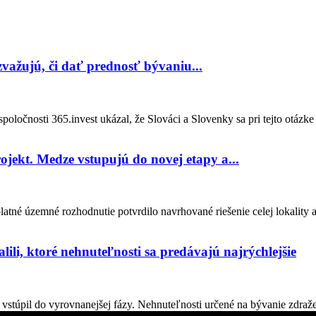
 zvažujú, či dať prednosť bývaniu...
oločnosti 365.invest ukázal, že Slováci a Slovenky sa pri tejto otázke
ojekt. Medze vstupujú do novej etapy a...
tné územné rozhodnutie potvrdilo navrhované riešenie celej lokality 
lili, ktoré nehnuteľnosti sa predávajú najrýchlejšie
stúpil do vyrovnanejšej fázy. Nehnuteľnosti určené na bývanie zdraželi