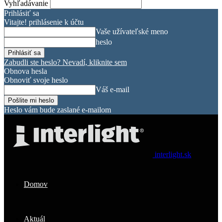
Vyhľadávanie
Prihlásiť sa
Vitajte! prihlásenie k účtu
Vaše užívateľské meno
heslo
Zabudli ste heslo? Nevadí, kliknite sem
Obnova hesla
Obnoviť svoje heslo
Váš e-mail
Heslo vám bude zaslané e-mailom
interlight.sk
Domov
Aktuál