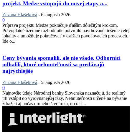
projekt. Medze vstupujú do novej etapy a...
Zuzana Hlašeková
-
6. augusta 2026
0
Príprava projektu Medze pokračuje ďalším dôležitým krokom.
Právoplatné územné rozhodnutie potvrdilo navrhované riešenie celej
lokality a umožňuje pokračovať v ďalších povoľovacích procesoch.
Ide o...
Ceny bývania spomalili, ale nie všade. Odborníci
odhalili, ktoré nehnuteľnosti sa predávajú
najrýchlejšie
Zuzana Hlašeková
-
5. augusta 2026
0
Najnovšie údaje Národnej banky Slovenska naznačujú, že realitný
trh vstúpil do vyrovnanejšej fázy. Nehnuteľnosti určené na bývanie
zdraželi aj počas druhého štvrťroka, no rast...