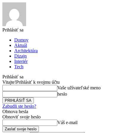
Prihlásiť sa
Domov
Aktuál
Architektúra
Dizajn
Interiér
Tech
Prihlásiť sa
Vitajte!
Prihlásiť k svojmu účtu
Vaše užívateľské meno
heslo
Zabudli ste heslo?
Obnova hesla
Obnoviť svoje heslo
Váš e-mail