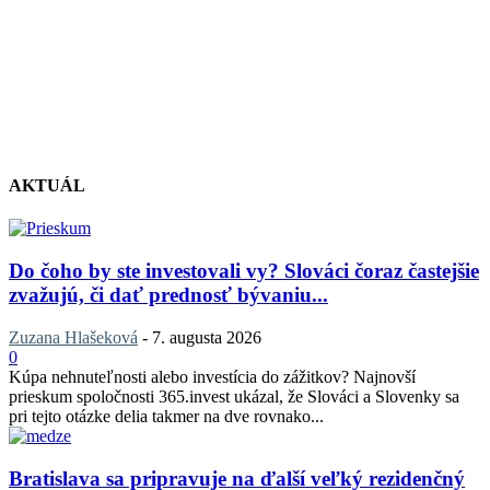
AKTUÁL
Do čoho by ste investovali vy? Slováci čoraz častejšie
zvažujú, či dať prednosť bývaniu...
Zuzana Hlašeková
-
7. augusta 2026
0
Kúpa nehnuteľnosti alebo investícia do zážitkov? Najnovší
prieskum spoločnosti 365.invest ukázal, že Slováci a Slovenky sa
pri tejto otázke delia takmer na dve rovnako...
Bratislava sa pripravuje na ďalší veľký rezidenčný