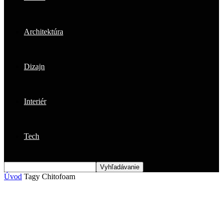
Architektúra
Dizajn
Interiér
Tech
Úvod
Tagy
Chitofoam
Štítok: Chitofoam