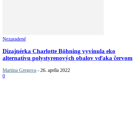
Nezaradené
Dizajnérka Charlotte Böhning vyvinula eko
alternatívu polystyrenových obalov vďaka červom
Martina Gregova
-
26. apríla 2022
0