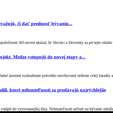
 zvažujú, či dať prednosť bývaniu...
oločnosti 365.invest ukázal, že Slováci a Slovenky sa pri tejto otázke
ojekt. Medze vstupujú do novej etapy a...
tné územné rozhodnutie potvrdilo navrhované riešenie celej lokality 
lili, ktoré nehnuteľnosti sa predávajú najrýchlejšie
stúpil do vyrovnanejšej fázy. Nehnuteľnosti určené na bývanie zdraželi