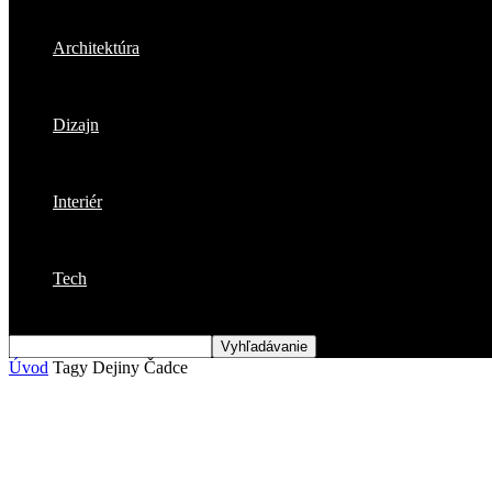
Architektúra
Dizajn
Interiér
Tech
Úvod
Tagy
Dejiny Čadce
Štítok: Dejiny Čadce