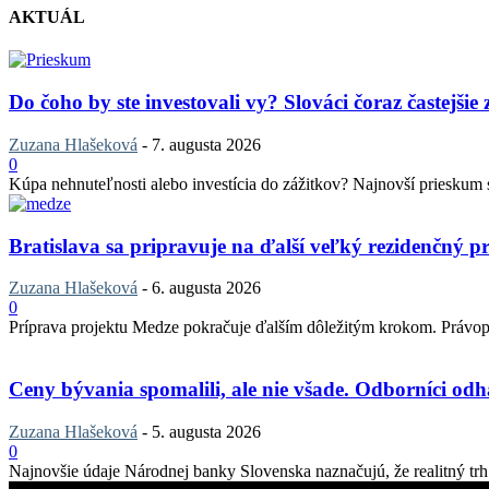
AKTUÁL
Do čoho by ste investovali vy? Slováci čoraz častejšie
Zuzana Hlašeková
-
7. augusta 2026
0
Kúpa nehnuteľnosti alebo investícia do zážitkov? Najnovší prieskum sp
Bratislava sa pripravuje na ďalší veľký rezidenčný pr
Zuzana Hlašeková
-
6. augusta 2026
0
Príprava projektu Medze pokračuje ďalším dôležitým krokom. Právopla
Ceny bývania spomalili, ale nie všade. Odborníci odha
Zuzana Hlašeková
-
5. augusta 2026
0
Najnovšie údaje Národnej banky Slovenska naznačujú, že realitný trh v