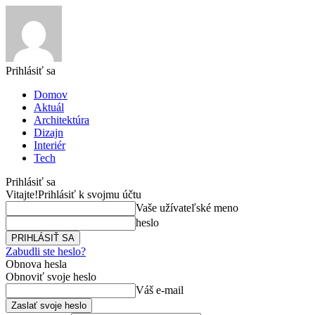
Prihlásiť sa
Domov
Aktuál
Architektúra
Dizajn
Interiér
Tech
Prihlásiť sa
Vitajte!
Prihlásiť k svojmu účtu
Vaše užívateľské meno
heslo
Zabudli ste heslo?
Obnova hesla
Obnoviť svoje heslo
Váš e-mail