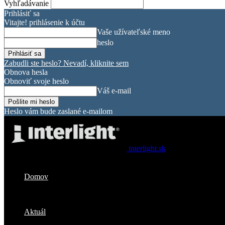
Vyhľadávanie
Prihlásiť sa
Vitajte! prihlásenie k účtu
Vaše užívateľské meno
heslo
Zabudli ste heslo? Nevadí, kliknite sem
Obnova hesla
Obnoviť svoje heslo
Váš e-mail
Heslo vám bude zaslané e-mailom
interlight.sk
Domov
Aktuál