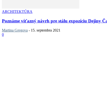
ARCHITEKTÚRA
Poznáme víťazný návrh pre stálu expozíciu Dejiny Ča
Martina Gregova
-
15. septembra 2021
0