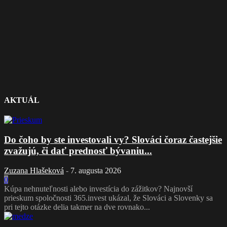
AKTUÁL
Do čoho by ste investovali vy? Slováci čoraz častejšie
zvažujú, či dať prednosť bývaniu...
Zuzana Hlašeková
-
7. augusta 2026
0
Kúpa nehnuteľnosti alebo investícia do zážitkov? Najnovší
prieskum spoločnosti 365.invest ukázal, že Slováci a Slovenky sa
pri tejto otázke delia takmer na dve rovnako...