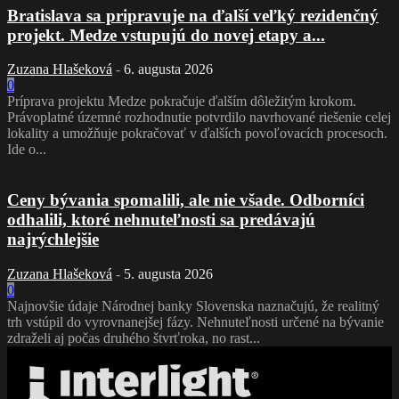
Bratislava sa pripravuje na ďalší veľký rezidenčný
projekt. Medze vstupujú do novej etapy a...
Zuzana Hlašeková
-
6. augusta 2026
0
Príprava projektu Medze pokračuje ďalším dôležitým krokom.
Právoplatné územné rozhodnutie potvrdilo navrhované riešenie celej
lokality a umožňuje pokračovať v ďalších povoľovacích procesoch.
Ide o...
Ceny bývania spomalili, ale nie všade. Odborníci
odhalili, ktoré nehnuteľnosti sa predávajú
najrýchlejšie
Zuzana Hlašeková
-
5. augusta 2026
0
Najnovšie údaje Národnej banky Slovenska naznačujú, že realitný
trh vstúpil do vyrovnanejšej fázy. Nehnuteľnosti určené na bývanie
zdraželi aj počas druhého štvrťroka, no rast...