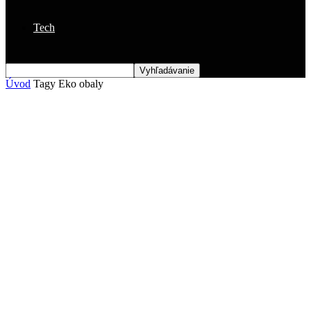
Tech
Úvod
Tagy
Eko obaly
Štítok: eko obaly