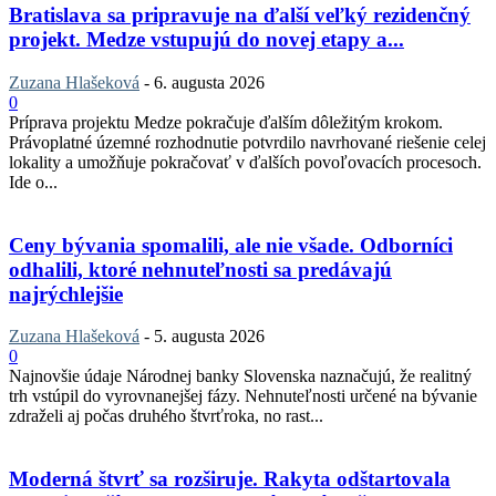
Bratislava sa pripravuje na ďalší veľký rezidenčný
projekt. Medze vstupujú do novej etapy a...
Zuzana Hlašeková
-
6. augusta 2026
0
Príprava projektu Medze pokračuje ďalším dôležitým krokom.
Právoplatné územné rozhodnutie potvrdilo navrhované riešenie celej
lokality a umožňuje pokračovať v ďalších povoľovacích procesoch.
Ide o...
Ceny bývania spomalili, ale nie všade. Odborníci
odhalili, ktoré nehnuteľnosti sa predávajú
najrýchlejšie
Zuzana Hlašeková
-
5. augusta 2026
0
Najnovšie údaje Národnej banky Slovenska naznačujú, že realitný
trh vstúpil do vyrovnanejšej fázy. Nehnuteľnosti určené na bývanie
zdraželi aj počas druhého štvrťroka, no rast...
Moderná štvrť sa rozširuje. Rakyta odštartovala