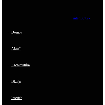
interlight.sk
Domov
Aktuál
Architektúra
Dizajn
Interiér