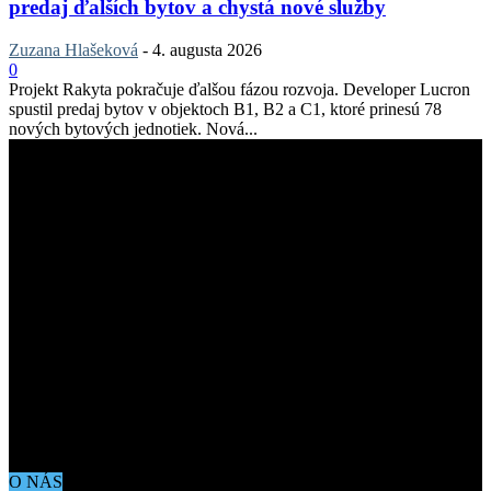
predaj ďalších bytov a chystá nové služby
Zuzana Hlašeková
-
4. augusta 2026
0
Projekt Rakyta pokračuje ďalšou fázou rozvoja. Developer Lucron
spustil predaj bytov v objektoch B1, B2 a C1, ktoré prinesú 78
nových bytových jednotiek. Nová...
O NÁS