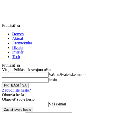
Prihlásiť sa
Domov
Aktuál
Architektúra
Dizajn
Interiér
Tech
Prihlásiť sa
Vitajte!
Prihlásiť k svojmu účtu
Vaše užívateľské meno
heslo
Zabudli ste heslo?
Obnova hesla
Obnoviť svoje heslo
Váš e-mail