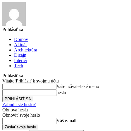
Prihlásiť sa
Domov
Aktuál
Architektúra
Dizajn
Interiér
Tech
Prihlásiť sa
Vitajte!
Prihlásiť k svojmu účtu
Vaše užívateľské meno
heslo
Zabudli ste heslo?
Obnova hesla
Obnoviť svoje heslo
Váš e-mail