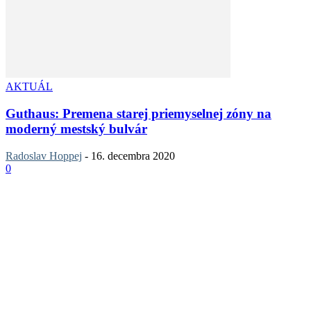
AKTUÁL
Guthaus: Premena starej priemyselnej zóny na
moderný mestský bulvár
Radoslav Hoppej
-
16. decembra 2020
0