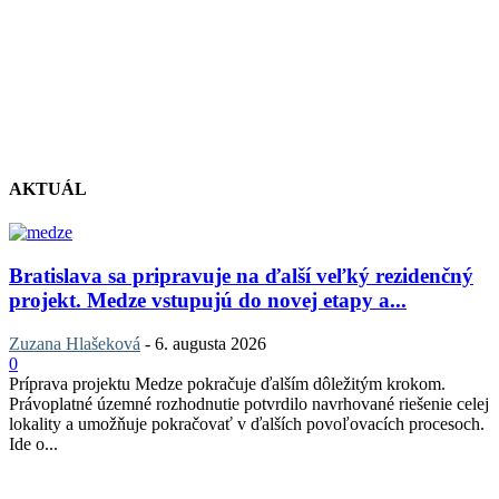
AKTUÁL
Bratislava sa pripravuje na ďalší veľký rezidenčný
projekt. Medze vstupujú do novej etapy a...
Zuzana Hlašeková
-
6. augusta 2026
0
Príprava projektu Medze pokračuje ďalším dôležitým krokom.
Právoplatné územné rozhodnutie potvrdilo navrhované riešenie celej
lokality a umožňuje pokračovať v ďalších povoľovacích procesoch.
Ide o...