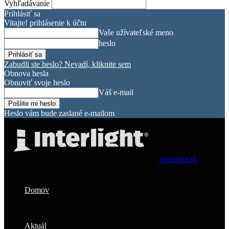
Vyhľadávanie
Prihlásiť sa
Vitajte! prihlásenie k účtu
Vaše užívateľské meno
heslo
Zabudli ste heslo? Nevadí, kliknite sem
Obnova hesla
Obnoviť svoje heslo
Váš e-mail
Heslo vám bude zaslané e-mailom
interlight.sk
Domov
Aktuál