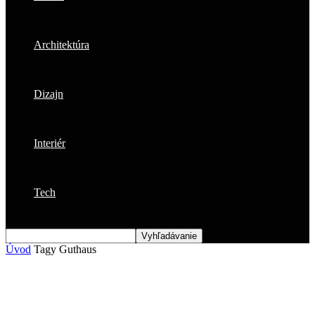
Architektúra
Dizajn
Interiér
Tech
Úvod
Tagy
Guthaus
Štítok: guthaus