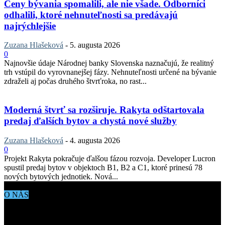
Ceny bývania spomalili, ale nie všade. Odborníci
odhalili, ktoré nehnuteľnosti sa predávajú
najrýchlejšie
Zuzana Hlašeková
-
5. augusta 2026
0
Najnovšie údaje Národnej banky Slovenska naznačujú, že realitný
trh vstúpil do vyrovnanejšej fázy. Nehnuteľnosti určené na bývanie
zdraželi aj počas druhého štvrťroka, no rast...
Moderná štvrť sa rozširuje. Rakyta odštartovala
predaj ďalších bytov a chystá nové služby
Zuzana Hlašeková
-
4. augusta 2026
0
Projekt Rakyta pokračuje ďalšou fázou rozvoja. Developer Lucron
spustil predaj bytov v objektoch B1, B2 a C1, ktoré prinesú 78
nových bytových jednotiek. Nová...
O NÁS
Aktuálne dianie vo svete architektúry, dizajnu, technológií či
bývania. Všetko čo potrebujete vedieť pokiaľ vás zaujíma dianie
okolo vás.