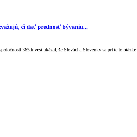
 zvažujú, či dať prednosť bývaniu...
oločnosti 365.invest ukázal, že Slováci a Slovenky sa pri tejto otázke
ojekt. Medze vstupujú do novej etapy a...
tné územné rozhodnutie potvrdilo navrhované riešenie celej lokality 
lili, ktoré nehnuteľnosti sa predávajú najrýchlejšie
stúpil do vyrovnanejšej fázy. Nehnuteľnosti určené na bývanie zdraželi