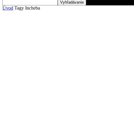
Úvod
Tagy
Incheba
Štítok: incheba