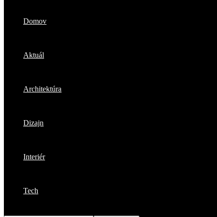
Domov
Aktuál
Architektúra
Dizajn
Interiér
Tech