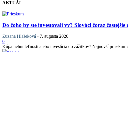
AKTUÁL
Do čoho by ste investovali vy? Slováci čoraz častejšie
Zuzana Hlašeková
-
7. augusta 2026
0
Kúpa nehnuteľnosti alebo investícia do zážitkov? Najnovší prieskum sp
Bratislava sa pripravuje na ďalší veľký rezidenčný pr
Zuzana Hlašeková
-
6. augusta 2026
0
Príprava projektu Medze pokračuje ďalším dôležitým krokom. Právopla
Ceny bývania spomalili, ale nie všade. Odborníci odha
Zuzana Hlašeková
-
5. augusta 2026
0
Najnovšie údaje Národnej banky Slovenska naznačujú, že realitný trh v