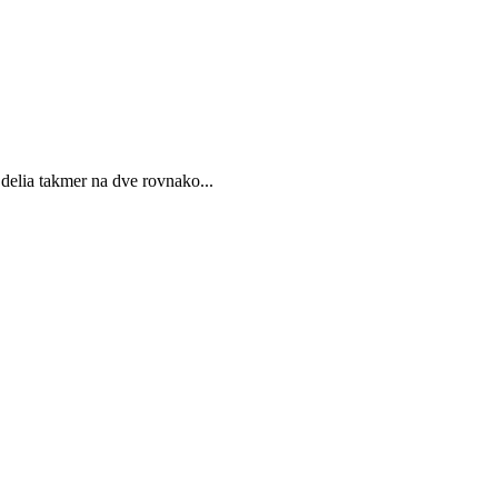
 delia takmer na dve rovnako...
a umožňuje pokračovať v ďalších povoľovacích procesoch. Ide o...
 aj počas druhého štvrťroka, no rast...