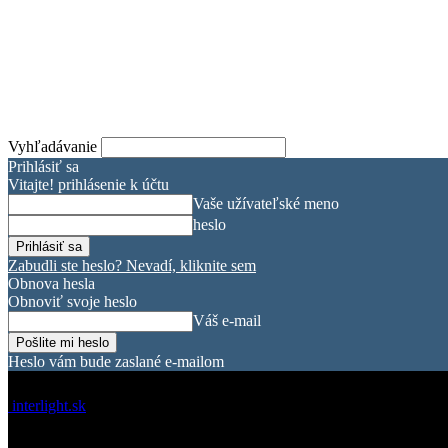
Vyhľadávanie
Prihlásiť sa
Vitajte! prihlásenie k účtu
Vaše užívateľské meno
heslo
Zabudli ste heslo? Nevadí, kliknite sem
Obnova hesla
Obnoviť svoje heslo
Váš e-mail
Heslo vám bude zaslané e-mailom
interlight.sk