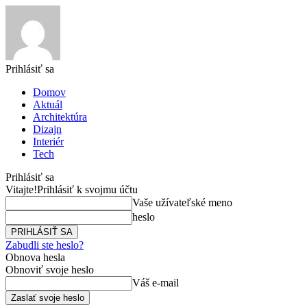
Prihlásiť sa
Domov
Aktuál
Architektúra
Dizajn
Interiér
Tech
Prihlásiť sa
Vitajte!
Prihlásiť k svojmu účtu
Vaše užívateľské meno
heslo
Zabudli ste heslo?
Obnova hesla
Obnoviť svoje heslo
Váš e-mail