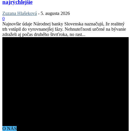
najrýchlejšie
Zuzana Hlašeková
-
5. augusta 2026
0
Najnovšie údaje Národnej banky Slovenska naznačujú, že realitný
trh vstúpil do vyrovnanejšej fázy. Nehnuteľnosti určené na bývanie
zdraželi aj počas druhého štvrťroka, no rast...
O NÁS