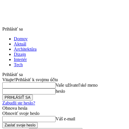
Prihlásiť sa
Domov
Aktuál
Architektúra
Dizajn
Interiér
Tech
Prihlásiť sa
Vitajte!
Prihlásiť k svojmu účtu
Vaše užívateľské meno
heslo
Zabudli ste heslo?
Obnova hesla
Obnoviť svoje heslo
Váš e-mail