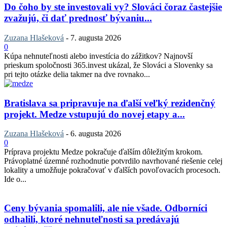
Do čoho by ste investovali vy? Slováci čoraz častejšie
zvažujú, či dať prednosť bývaniu...
Zuzana Hlašeková
-
7. augusta 2026
0
Kúpa nehnuteľnosti alebo investícia do zážitkov? Najnovší
prieskum spoločnosti 365.invest ukázal, že Slováci a Slovenky sa
pri tejto otázke delia takmer na dve rovnako...
Bratislava sa pripravuje na ďalší veľký rezidenčný
projekt. Medze vstupujú do novej etapy a...
Zuzana Hlašeková
-
6. augusta 2026
0
Príprava projektu Medze pokračuje ďalším dôležitým krokom.
Právoplatné územné rozhodnutie potvrdilo navrhované riešenie celej
lokality a umožňuje pokračovať v ďalších povoľovacích procesoch.
Ide o...
Ceny bývania spomalili, ale nie všade. Odborníci
odhalili, ktoré nehnuteľnosti sa predávajú