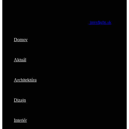
interlight.sk
Domov
Aktuál
Architektúra
Dizajn
Interiér