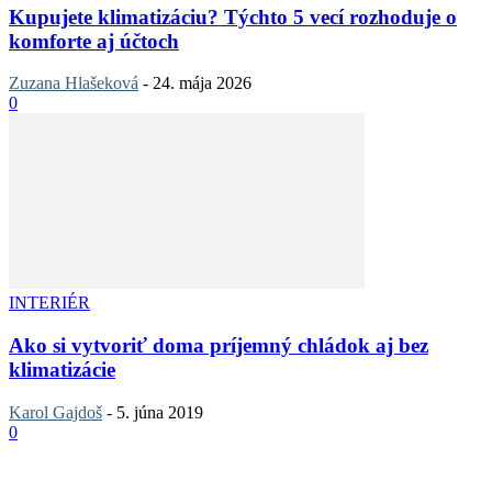
Kupujete klimatizáciu? Týchto 5 vecí rozhoduje o
komforte aj účtoch
Zuzana Hlašeková
-
24. mája 2026
0
INTERIÉR
Ako si vytvoriť doma príjemný chládok aj bez
klimatizácie
Karol Gajdoš
-
5. júna 2019
0