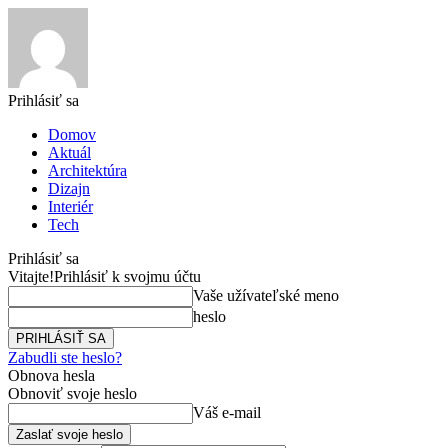
Prihlásiť sa
Domov
Aktuál
Architektúra
Dizajn
Interiér
Tech
Prihlásiť sa
Vitajte!
Prihlásiť k svojmu účtu
Vaše užívateľské meno
heslo
Zabudli ste heslo?
Obnova hesla
Obnoviť svoje heslo
Váš e-mail