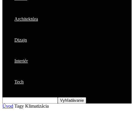
Architektúra
Dizajn
Interiér
Tech
Úvod
Tagy
Klimatizácia
Štítok: klimatizácia