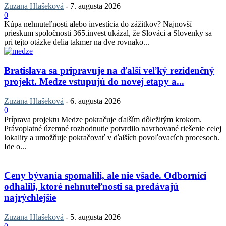
Zuzana Hlašeková
-
7. augusta 2026
0
Kúpa nehnuteľnosti alebo investícia do zážitkov? Najnovší
prieskum spoločnosti 365.invest ukázal, že Slováci a Slovenky sa
pri tejto otázke delia takmer na dve rovnako...
Bratislava sa pripravuje na ďalší veľký rezidenčný
projekt. Medze vstupujú do novej etapy a...
Zuzana Hlašeková
-
6. augusta 2026
0
Príprava projektu Medze pokračuje ďalším dôležitým krokom.
Právoplatné územné rozhodnutie potvrdilo navrhované riešenie celej
lokality a umožňuje pokračovať v ďalších povoľovacích procesoch.
Ide o...
Ceny bývania spomalili, ale nie všade. Odborníci
odhalili, ktoré nehnuteľnosti sa predávajú
najrýchlejšie
Zuzana Hlašeková
-
5. augusta 2026