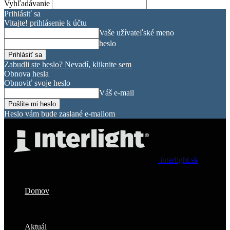
Vyhľadávanie
Prihlásiť sa
Vitajte! prihlásenie k účtu
Vaše užívateľské meno
heslo
Zabudli ste heslo? Nevadí, kliknite sem
Obnova hesla
Obnoviť svoje heslo
Váš e-mail
Heslo vám bude zaslané e-mailom
interlight.sk
Domov
Aktuál