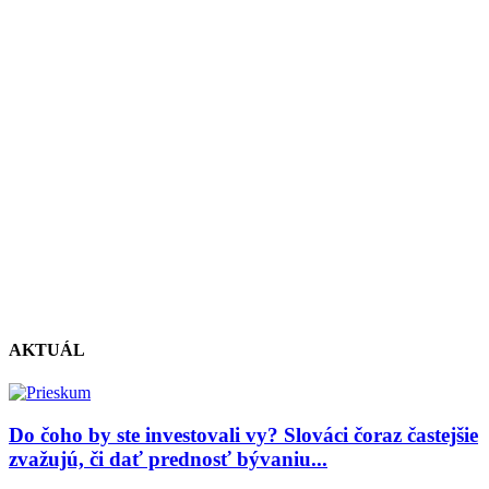
AKTUÁL
Do čoho by ste investovali vy? Slováci čoraz častejšie
zvažujú, či dať prednosť bývaniu...