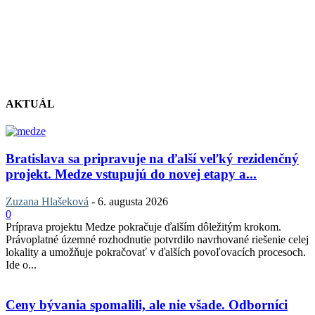
AKTUÁL
Bratislava sa pripravuje na ďalší veľký rezidenčný
projekt. Medze vstupujú do novej etapy a...
Zuzana Hlašeková
-
6. augusta 2026
0
Príprava projektu Medze pokračuje ďalším dôležitým krokom.
Právoplatné územné rozhodnutie potvrdilo navrhované riešenie celej
lokality a umožňuje pokračovať v ďalších povoľovacích procesoch.
Ide o...
Ceny bývania spomalili, ale nie všade. Odborníci