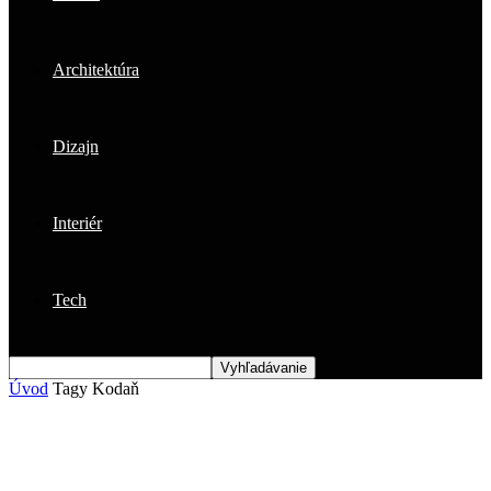
Architektúra
Dizajn
Interiér
Tech
Úvod
Tagy
Kodaň
Štítok: Kodaň