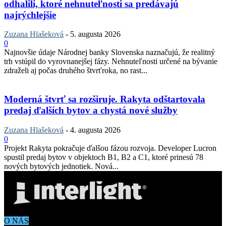
odhalili, ktoré nehnuteľnosti sa predávajú
najrýchlejšie
Zuzana Hlašeková
-
5. augusta 2026
0
Najnovšie údaje Národnej banky Slovenska naznačujú, že realitný
trh vstúpil do vyrovnanejšej fázy. Nehnuteľnosti určené na bývanie
zdraželi aj počas druhého štvrťroka, no rast...
Moderná štvrť sa rozširuje. Rakyta odštartovala
predaj ďalších bytov a chystá nové služby
Zuzana Hlašeková
-
4. augusta 2026
0
Projekt Rakyta pokračuje ďalšou fázou rozvoja. Developer Lucron
spustil predaj bytov v objektoch B1, B2 a C1, ktoré prinesú 78
nových bytových jednotiek. Nová...
O NÁS