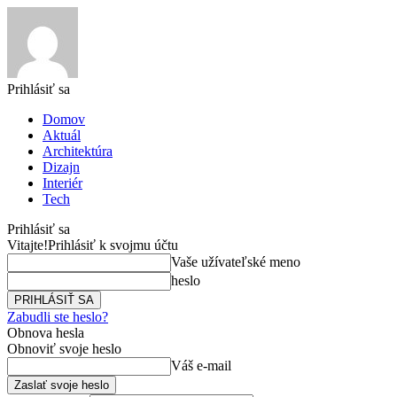
Prihlásiť sa
Domov
Aktuál
Architektúra
Dizajn
Interiér
Tech
Prihlásiť sa
Vitajte!
Prihlásiť k svojmu účtu
Vaše užívateľské meno
heslo
Zabudli ste heslo?
Obnova hesla
Obnoviť svoje heslo
Váš e-mail