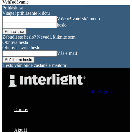
Vyhľadávanie
Prihlásiť sa
Vitajte! prihlásenie k účtu
Vaše užívateľské meno
heslo
Zabudli ste heslo? Nevadí, kliknite sem
Obnova hesla
Obnoviť svoje heslo
Váš e-mail
Heslo vám bude zaslané e-mailom
interlight.sk
Domov
Aktuál