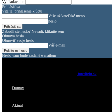
Vyhľadávanie
Prihlásiť sa
Vitajte! prihlásenie k účtu
Vaše užívateľské meno
heslo
Zabudli ste heslo? Nevadí, kliknite sem
Obnova hesla
Obnoviť svoje heslo
Váš e-mail
Heslo vám bude zaslané e-mailom
interlight.sk
Domov
Aktuál