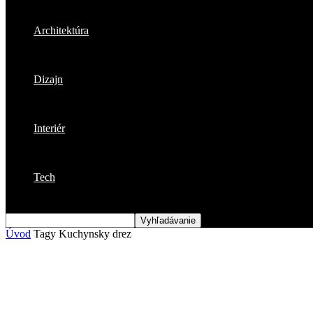
Architektúra
Dizajn
Interiér
Tech
Úvod
Tagy
Kuchynsky drez
Štítok: kuchynsky drez