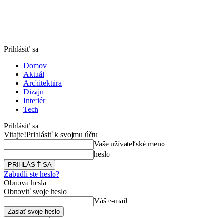
Prihlásiť sa
Domov
Aktuál
Architektúra
Dizajn
Interiér
Tech
Prihlásiť sa
Vitajte!
Prihlásiť k svojmu účtu
Vaše užívateľské meno
heslo
Zabudli ste heslo?
Obnova hesla
Obnoviť svoje heslo
Váš e-mail