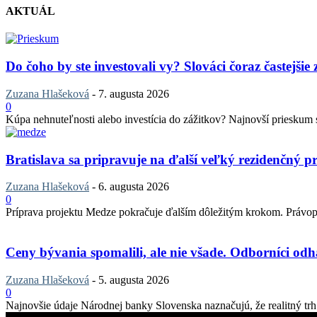
AKTUÁL
Do čoho by ste investovali vy? Slováci čoraz častejšie
Zuzana Hlašeková
-
7. augusta 2026
0
Kúpa nehnuteľnosti alebo investícia do zážitkov? Najnovší prieskum sp
Bratislava sa pripravuje na ďalší veľký rezidenčný pr
Zuzana Hlašeková
-
6. augusta 2026
0
Príprava projektu Medze pokračuje ďalším dôležitým krokom. Právopla
Ceny bývania spomalili, ale nie všade. Odborníci odha
Zuzana Hlašeková
-
5. augusta 2026
0
Najnovšie údaje Národnej banky Slovenska naznačujú, že realitný trh v