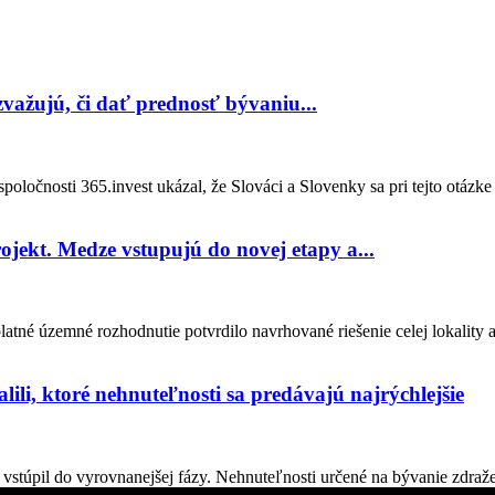
 zvažujú, či dať prednosť bývaniu...
oločnosti 365.invest ukázal, že Slováci a Slovenky sa pri tejto otázke
ojekt. Medze vstupujú do novej etapy a...
tné územné rozhodnutie potvrdilo navrhované riešenie celej lokality 
lili, ktoré nehnuteľnosti sa predávajú najrýchlejšie
stúpil do vyrovnanejšej fázy. Nehnuteľnosti určené na bývanie zdraželi