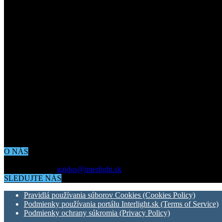
O NÁS
Aktuálne dianie vo svete architektúry, dizajnu, technológií či bývania
Kontaktujte nás:
gajdos@interlight.sk
SLEDUJTE NÁS
Pravidlá používania súborov Cookies (Cookies Policy)
Podmienky používania portálu Interlight.sk (Terms of Service)
Podmienky ochrany súkromia (Privacy Policy)