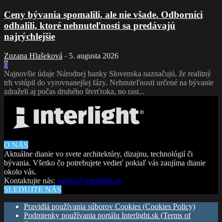
Ceny bývania spomalili, ale nie všade. Odborníci
odhalili, ktoré nehnuteľnosti sa predávajú
najrýchlejšie
Zuzana Hlašeková
-
5. augusta 2026
0
Najnovšie údaje Národnej banky Slovenska naznačujú, že realitný
trh vstúpil do vyrovnanejšej fázy. Nehnuteľnosti určené na bývanie
zdraželi aj počas druhého štvrťroka, no rast...
O NÁS
Aktuálne dianie vo svete architektúry, dizajnu, technológií či
bývania. Všetko čo potrebujete vedieť pokiaľ vás zaujíma dianie
okolo vás.
Kontaktujte nás:
gajdos@interlight.sk
SLEDUJTE NÁS
Pravidlá používania súborov Cookies (Cookies Policy)
Podmienky používania portálu Interlight.sk (Terms of