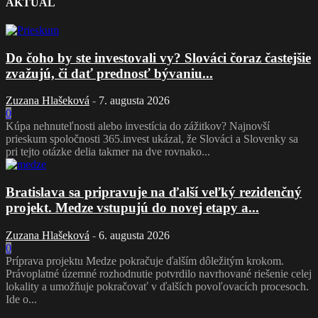
AKTUÁL
Do čoho by ste investovali vy? Slováci čoraz častejšie
zvažujú, či dať prednosť bývaniu...
Zuzana Hlašeková
-
7. augusta 2026
0
Kúpa nehnuteľnosti alebo investícia do zážitkov? Najnovší
prieskum spoločnosti 365.invest ukázal, že Slováci a Slovenky sa
pri tejto otázke delia takmer na dve rovnako...
Bratislava sa pripravuje na ďalší veľký rezidenčný
projekt. Medze vstupujú do novej etapy a...
Zuzana Hlašeková
-
6. augusta 2026
0
Príprava projektu Medze pokračuje ďalším dôležitým krokom.
Právoplatné územné rozhodnutie potvrdilo navrhované riešenie celej
lokality a umožňuje pokračovať v ďalších povoľovacích procesoch.
Ide o...