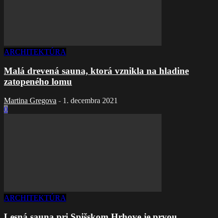
ARCHITEKTÚRA
Malá drevená sauna, ktorá vznikla na hladine
zatopeného lomu
Martina Gregova
-
1. decembra 2021
0
ARCHITEKTÚRA
Lesná sauna pri Spišskom Hrhove je prvou