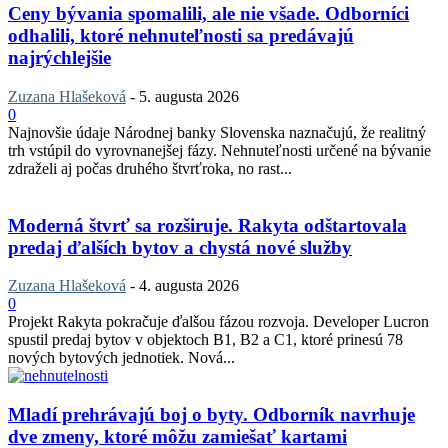
Ceny bývania spomalili, ale nie všade. Odborníci
odhalili, ktoré nehnuteľnosti sa predávajú
najrýchlejšie
Zuzana Hlašeková
-
5. augusta 2026
0
Najnovšie údaje Národnej banky Slovenska naznačujú, že realitný
trh vstúpil do vyrovnanejšej fázy. Nehnuteľnosti určené na bývanie
zdraželi aj počas druhého štvrťroka, no rast...
Moderná štvrť sa rozširuje. Rakyta odštartovala
predaj ďalších bytov a chystá nové služby
Zuzana Hlašeková
-
4. augusta 2026
0
Projekt Rakyta pokračuje ďalšou fázou rozvoja. Developer Lucron
spustil predaj bytov v objektoch B1, B2 a C1, ktoré prinesú 78
nových bytových jednotiek. Nová...
Mladí prehrávajú boj o byty. Odborník navrhuje
dve zmeny, ktoré môžu zamiešať kartami