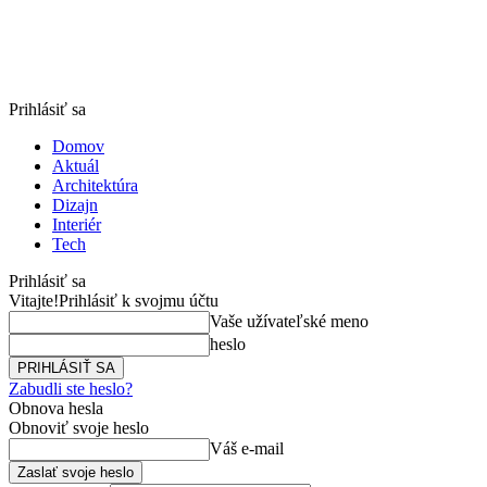
Prihlásiť sa
Domov
Aktuál
Architektúra
Dizajn
Interiér
Tech
Prihlásiť sa
Vitajte!
Prihlásiť k svojmu účtu
Vaše užívateľské meno
heslo
Zabudli ste heslo?
Obnova hesla
Obnoviť svoje heslo
Váš e-mail