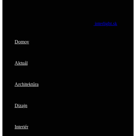
interlight.sk
Domov
Aktuál
Architektúra
Dizajn
Interiér