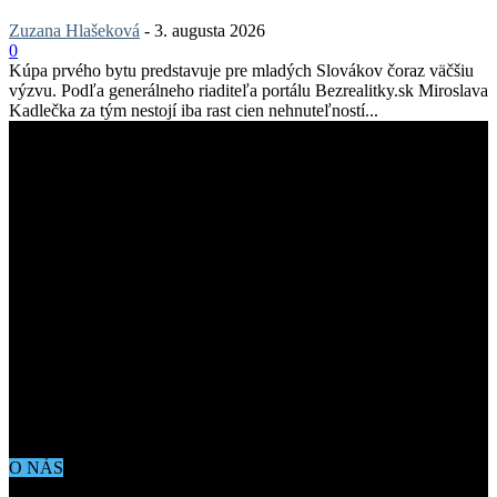
Zuzana Hlašeková
-
3. augusta 2026
0
Kúpa prvého bytu predstavuje pre mladých Slovákov čoraz väčšiu
výzvu. Podľa generálneho riaditeľa portálu Bezrealitky.sk Miroslava
Kadlečka za tým nestojí iba rast cien nehnuteľností...
O NÁS
Aktuálne dianie vo svete architektúry, dizajnu, technológií či