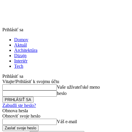
Prihlásiť sa
Domov
Aktuál
Architektúra
Dizajn
Interiér
Tech
Prihlásiť sa
Vitajte!
Prihlásiť k svojmu účtu
Vaše užívateľské meno
heslo
Zabudli ste heslo?
Obnova hesla
Obnoviť svoje heslo
Váš e-mail