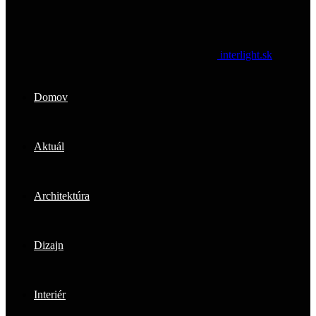
interlight.sk
Domov
Aktuál
Architektúra
Dizajn
Interiér