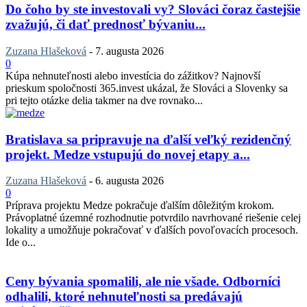
Do čoho by ste investovali vy? Slováci čoraz častejšie
zvažujú, či dať prednosť bývaniu...
Zuzana Hlašeková
-
7. augusta 2026
0
Kúpa nehnuteľnosti alebo investícia do zážitkov? Najnovší
prieskum spoločnosti 365.invest ukázal, že Slováci a Slovenky sa
pri tejto otázke delia takmer na dve rovnako...
Bratislava sa pripravuje na ďalší veľký rezidenčný
projekt. Medze vstupujú do novej etapy a...
Zuzana Hlašeková
-
6. augusta 2026
0
Príprava projektu Medze pokračuje ďalším dôležitým krokom.
Právoplatné územné rozhodnutie potvrdilo navrhované riešenie celej
lokality a umožňuje pokračovať v ďalších povoľovacích procesoch.
Ide o...
Ceny bývania spomalili, ale nie všade. Odborníci
odhalili, ktoré nehnuteľnosti sa predávajú