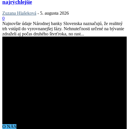
najrýchlejšie
Zuzana Hlašeková
-
5. augusta 2026
0
Najnovšie údaje Národnej banky Slovenska naznačujú, že realitný
trh vstúpil do vyrovnanejšej fázy. Nehnuteľnosti určené na bývanie
zdraželi aj počas druhého štvrťroka, no rast...
O NÁS