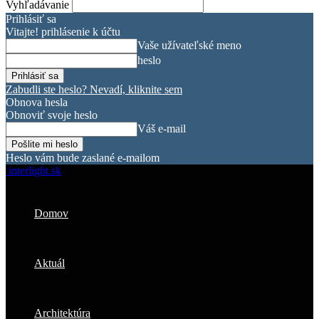
Vyhľadávanie
Prihlásiť sa
Vitajte! prihlásenie k účtu
Vaše užívateľské meno
heslo
Zabudli ste heslo? Nevadí, kliknite sem
Obnova hesla
Obnoviť svoje heslo
Váš e-mail
Heslo vám bude zaslané e-mailom
interlight.sk
Domov
Aktuál
Architektúra