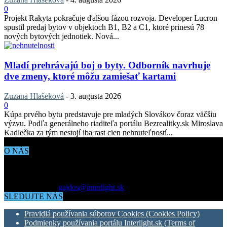
0
Projekt Rakyta pokračuje ďalšou fázou rozvoja. Developer Lucron
spustil predaj bytov v objektoch B1, B2 a C1, ktoré prinesú 78
nových bytových jednotiek. Nová...
Mladí prehrávajú boj o byty. Odborník navrhuje
dve zmeny, ktoré môžu zamiešať kartami
Zuzana Hlašeková
-
3. augusta 2026
0
Kúpa prvého bytu predstavuje pre mladých Slovákov čoraz väčšiu
výzvu. Podľa generálneho riaditeľa portálu Bezrealitky.sk Miroslava
Kadlečka za tým nestojí iba rast cien nehnuteľností...
O NÁS
Aktuálne dianie vo svete architektúry, dizajnu, technológií či
bývania. Všetko čo potrebujete vedieť pokiaľ vás zaujíma dianie
okolo vás.
Kontaktujte nás:
gajdos@interlight.sk
SLEDUJTE NÁS
Pravidlá používania súborov Cookies (Cookies Policy)
Podmienky používania portálu Interlight.sk (Terms of