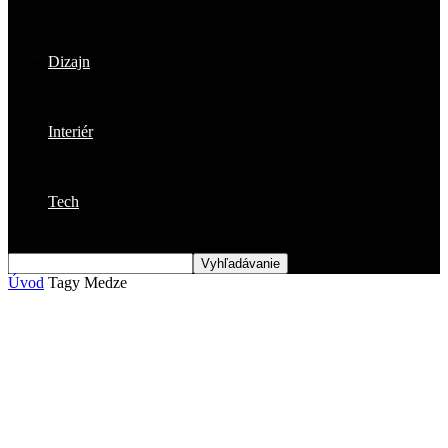
Dizajn
Interiér
Tech
Úvod
Tagy
Medze
Štítok: medze