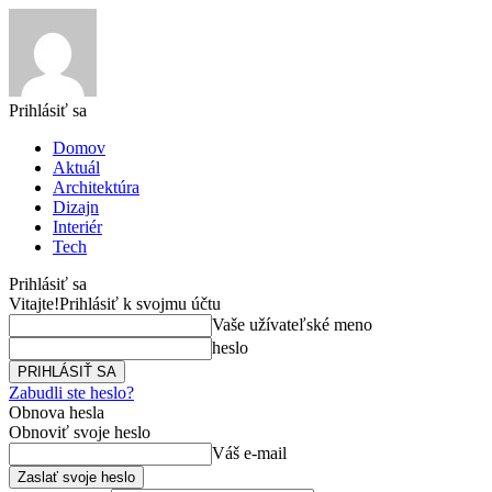
Prihlásiť sa
Domov
Aktuál
Architektúra
Dizajn
Interiér
Tech
Prihlásiť sa
Vitajte!
Prihlásiť k svojmu účtu
Vaše užívateľské meno
heslo
Zabudli ste heslo?
Obnova hesla
Obnoviť svoje heslo
Váš e-mail