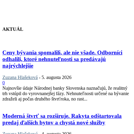
AKTUÁL
Ceny bývania spomalili, ale nie všade. Odborníci
odhalili, ktoré nehnuteľnosti sa predávajú
najrýchlejšie
Zuzana Hlašeková
-
5. augusta 2026
0
Najnovšie údaje Národnej banky Slovenska naznačujú, že realitný
trh vstúpil do vyrovnanejšej fázy. Nehnuteľnosti určené na bývanie
zdraželi aj počas druhého štvrťroka, no rast...
Moderná štvrť sa rozširuje. Rakyta odštartovala
predaj ďalších bytov a chystá nové služby
Zuzana Hlašeková
-
4. augusta 2026