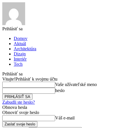
Prihlásiť sa
Domov
Aktuál
Architektúra
Dizajn
Interiér
Tech
Prihlásiť sa
Vitajte!
Prihlásiť k svojmu účtu
Vaše užívateľské meno
heslo
Zabudli ste heslo?
Obnova hesla
Obnoviť svoje heslo
Váš e-mail