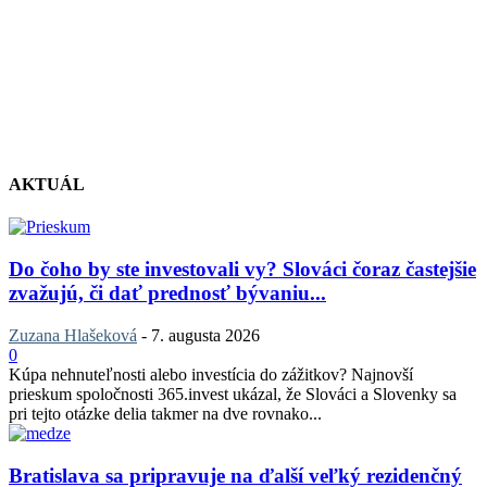
AKTUÁL
Do čoho by ste investovali vy? Slováci čoraz častejšie
zvažujú, či dať prednosť bývaniu...
Zuzana Hlašeková
-
7. augusta 2026
0
Kúpa nehnuteľnosti alebo investícia do zážitkov? Najnovší
prieskum spoločnosti 365.invest ukázal, že Slováci a Slovenky sa
pri tejto otázke delia takmer na dve rovnako...
Bratislava sa pripravuje na ďalší veľký rezidenčný