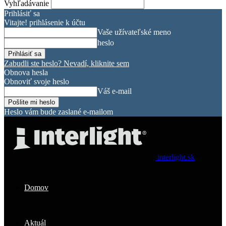
Vyhľadávanie
Prihlásiť sa
Vitajte! prihlásenie k účtu
Vaše užívateľské meno
heslo
Zabudli ste heslo? Nevadí, kliknite sem
Obnova hesla
Obnoviť svoje heslo
Váš e-mail
Heslo vám bude zaslané e-mailom
interlight.sk
Domov
Aktuál