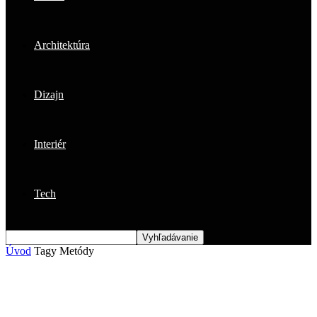
Architektúra
Dizajn
Interiér
Tech
Úvod
Tagy
Metódy
Štítok: metódy