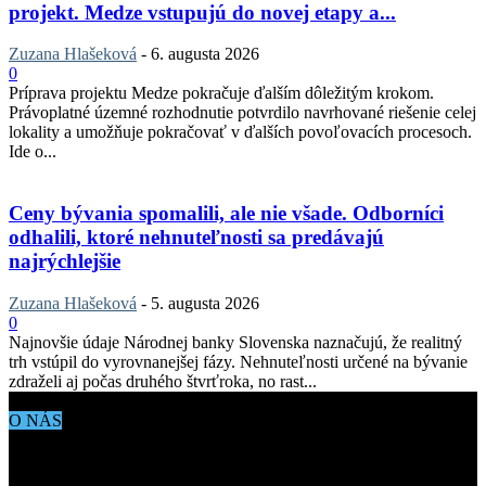
projekt. Medze vstupujú do novej etapy a...
Zuzana Hlašeková
-
6. augusta 2026
0
Príprava projektu Medze pokračuje ďalším dôležitým krokom.
Právoplatné územné rozhodnutie potvrdilo navrhované riešenie celej
lokality a umožňuje pokračovať v ďalších povoľovacích procesoch.
Ide o...
Ceny bývania spomalili, ale nie všade. Odborníci
odhalili, ktoré nehnuteľnosti sa predávajú
najrýchlejšie
Zuzana Hlašeková
-
5. augusta 2026
0
Najnovšie údaje Národnej banky Slovenska naznačujú, že realitný
trh vstúpil do vyrovnanejšej fázy. Nehnuteľnosti určené na bývanie
zdraželi aj počas druhého štvrťroka, no rast...
O NÁS
Aktuálne dianie vo svete architektúry, dizajnu, technológií či
bývania. Všetko čo potrebujete vedieť pokiaľ vás zaujíma dianie
okolo vás.