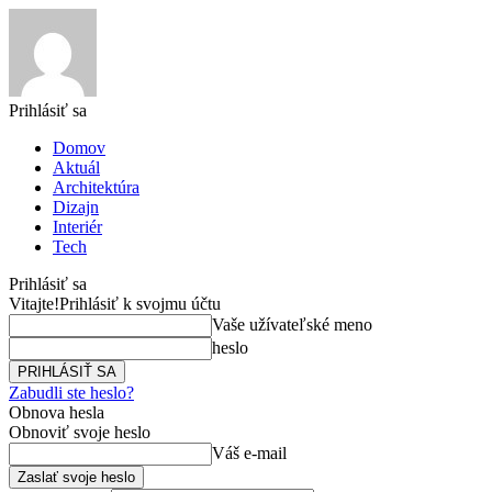
Prihlásiť sa
Domov
Aktuál
Architektúra
Dizajn
Interiér
Tech
Prihlásiť sa
Vitajte!
Prihlásiť k svojmu účtu
Vaše užívateľské meno
heslo
Zabudli ste heslo?
Obnova hesla
Obnoviť svoje heslo
Váš e-mail