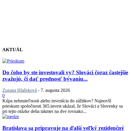
AKTUÁL
Do čoho by ste investovali vy? Slováci čoraz častejšie
zvažujú, či dať prednosť bývaniu...
Zuzana Hlašeková
-
7. augusta 2026
0
Kúpa nehnuteľnosti alebo investícia do zážitkov? Najnovší
prieskum spoločnosti 365.invest ukázal, že Slováci a Slovenky sa
pri tejto otázke delia takmer na dve rovnako...
Bratislava sa pripravuje na ďalší veľký rezidenčný