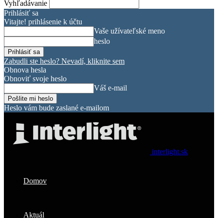
Vyhľadávanie
Prihlásiť sa
Vitajte! prihlásenie k účtu
Vaše užívateľské meno
heslo
Zabudli ste heslo? Nevadí, kliknite sem
Obnova hesla
Obnoviť svoje heslo
Váš e-mail
Heslo vám bude zaslané e-mailom
interlight.sk
Domov
Aktuál