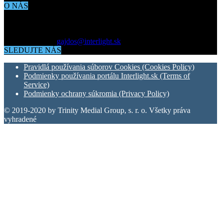
O NÁS
Aktuálne dianie vo svete architektúry, dizajnu, technológií či
bývania. Všetko čo potrebujete vedieť pokiaľ vás zaujíma dianie
okolo vás.
Kontaktujte nás:
gajdos@interlight.sk
SLEDUJTE NÁS
Pravidlá používania súborov Cookies (Cookies Policy)
Podmienky používania portálu Interlight.sk (Terms of
Service)
Podmienky ochrany súkromia (Privacy Policy)
© 2019-2020 by Trinity Medial Group, s. r. o. Všetky práva
vyhradené