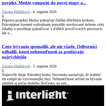
projekt. Medze vstupujú do novej etapy a...
Zuzana Hlašeková
-
6. augusta 2026
0
Príprava projektu Medze pokračuje ďalším dôležitým krokom.
Právoplatné územné rozhodnutie potvrdilo navrhované riešenie celej
lokality a umožňuje pokračovať v ďalších povoľovacích procesoch.
Ide o...
Ceny bývania spomalili, ale nie všade. Odborníci
odhalili, ktoré nehnuteľnosti sa predávajú
najrýchlejšie
Zuzana Hlašeková
-
5. augusta 2026
0
Najnovšie údaje Národnej banky Slovenska naznačujú, že realitný
trh vstúpil do vyrovnanejšej fázy. Nehnuteľnosti určené na bývanie
zdraželi aj počas druhého štvrťroka, no rast...