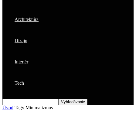
Architektúra
Dizajn
Interiér
Tech
Úvod
Tagy
Minimalizmus
Štítok: minimalizmus