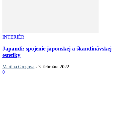
INTERIÉR
Japandi: spojenie japonskej a škandinávskej
estetiky
Martina Gregova
-
3. februára 2022
0