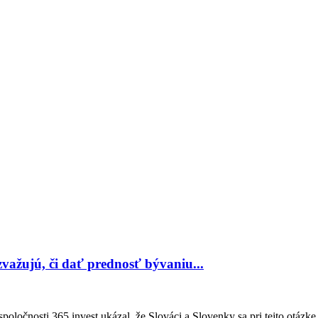
 zvažujú, či dať prednosť bývaniu...
oločnosti 365.invest ukázal, že Slováci a Slovenky sa pri tejto otázke