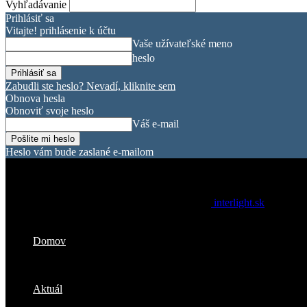
Vyhľadávanie
Prihlásiť sa
Vitajte! prihlásenie k účtu
Vaše užívateľské meno
heslo
Zabudli ste heslo? Nevadí, kliknite sem
Obnova hesla
Obnoviť svoje heslo
Váš e-mail
Heslo vám bude zaslané e-mailom
interlight.sk
Domov
Aktuál