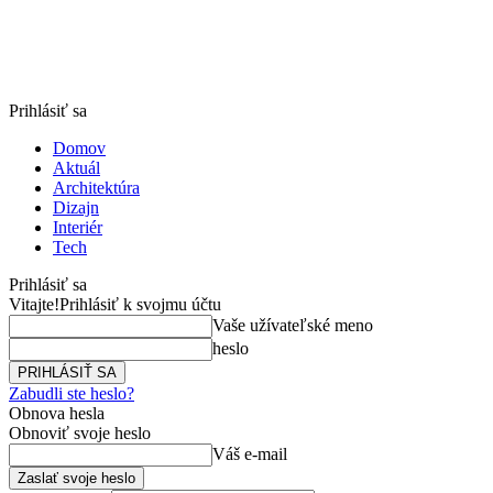
Prihlásiť sa
Domov
Aktuál
Architektúra
Dizajn
Interiér
Tech
Prihlásiť sa
Vitajte!
Prihlásiť k svojmu účtu
Vaše užívateľské meno
heslo
Zabudli ste heslo?
Obnova hesla
Obnoviť svoje heslo
Váš e-mail