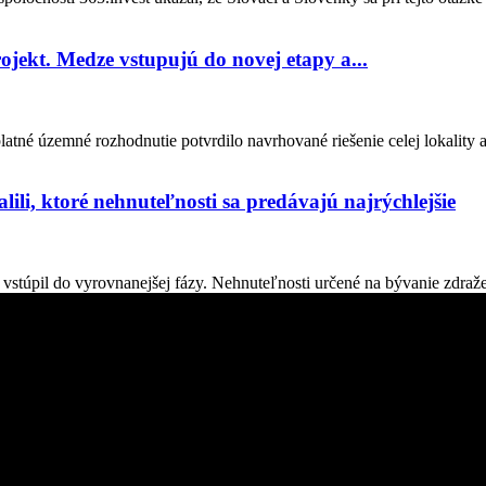
ojekt. Medze vstupujú do novej etapy a...
tné územné rozhodnutie potvrdilo navrhované riešenie celej lokality 
lili, ktoré nehnuteľnosti sa predávajú najrýchlejšie
stúpil do vyrovnanejšej fázy. Nehnuteľnosti určené na bývanie zdraželi