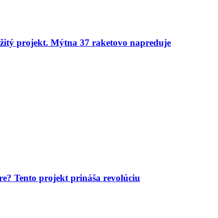
žitý projekt. Mýtna 37 raketovo napreduje
e? Tento projekt prináša revolúciu