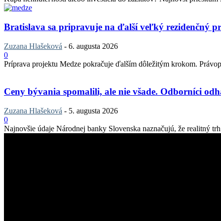
Bratislava sa pripravuje na ďalší veľký rezidenčný pr
Zuzana Hlašeková
-
6. augusta 2026
0
Príprava projektu Medze pokračuje ďalším dôležitým krokom. Právopla
Ceny bývania spomalili, ale nie všade. Odborníci odha
Zuzana Hlašeková
-
5. augusta 2026
0
Najnovšie údaje Národnej banky Slovenska naznačujú, že realitný trh v