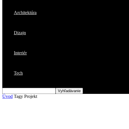
Architektúra
Dizajn
Interiér
Tech
Úvod
Tagy
Projekt
Štítok: projekt