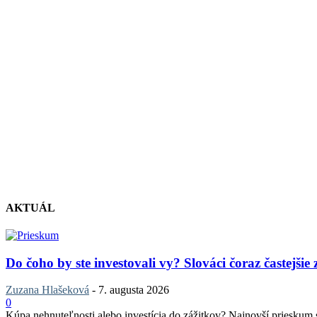
AKTUÁL
Do čoho by ste investovali vy? Slováci čoraz častejšie
Zuzana Hlašeková
-
7. augusta 2026
0
Kúpa nehnuteľnosti alebo investícia do zážitkov? Najnovší prieskum sp