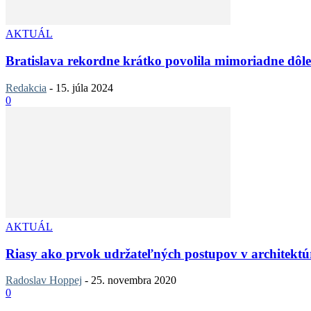
AKTUÁL
Bratislava rekordne krátko povolila mimoriadne dôle
Redakcia
-
15. júla 2024
0
AKTUÁL
Riasy ako prvok udržateľných postupov v architektúr
Radoslav Hoppej
-
25. novembra 2020
0