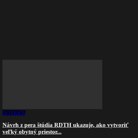
INTERIÉR
Návrh z pera štúdia RDTH ukazuje, ako vytvoriť
veľký obytný priestor...