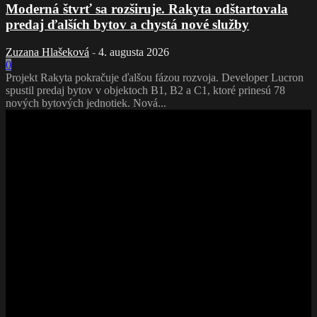
Moderná štvrť sa rozširuje. Rakyta odštartovala
predaj ďalších bytov a chystá nové služby
Zuzana Hlašeková
-
4. augusta 2026
0
Projekt Rakyta pokračuje ďalšou fázou rozvoja. Developer Lucron
spustil predaj bytov v objektoch B1, B2 a C1, ktoré prinesú 78
nových bytových jednotiek. Nová...