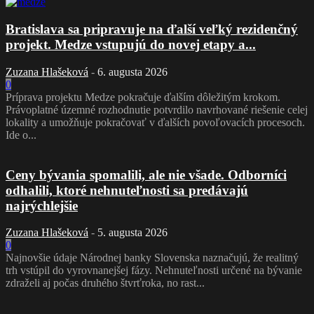
Bratislava sa pripravuje na ďalší veľký rezidenčný
projekt. Medze vstupujú do novej etapy a...
Zuzana Hlašeková
-
6. augusta 2026
0
Príprava projektu Medze pokračuje ďalším dôležitým krokom.
Právoplatné územné rozhodnutie potvrdilo navrhované riešenie celej
lokality a umožňuje pokračovať v ďalších povoľovacích procesoch.
Ide o...
Ceny bývania spomalili, ale nie všade. Odborníci
odhalili, ktoré nehnuteľnosti sa predávajú
najrýchlejšie
Zuzana Hlašeková
-
5. augusta 2026
0
Najnovšie údaje Národnej banky Slovenska naznačujú, že realitný
trh vstúpil do vyrovnanejšej fázy. Nehnuteľnosti určené na bývanie
zdraželi aj počas druhého štvrťroka, no rast...