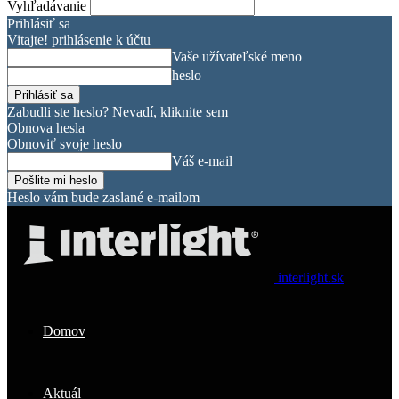
Vyhľadávanie
Prihlásiť sa
Vitajte! prihlásenie k účtu
Vaše užívateľské meno
heslo
Zabudli ste heslo? Nevadí, kliknite sem
Obnova hesla
Obnoviť svoje heslo
Váš e-mail
Heslo vám bude zaslané e-mailom
interlight.sk
Domov
Aktuál