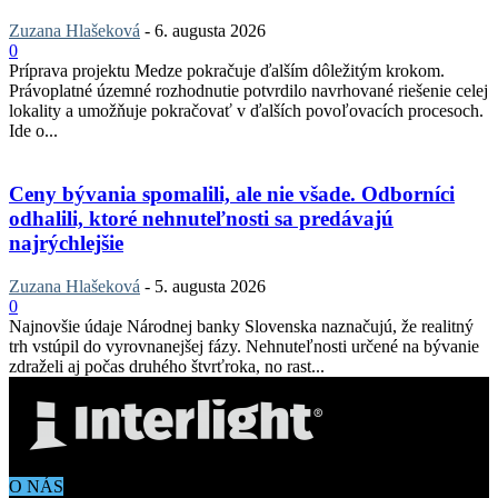
Zuzana Hlašeková
-
6. augusta 2026
0
Príprava projektu Medze pokračuje ďalším dôležitým krokom.
Právoplatné územné rozhodnutie potvrdilo navrhované riešenie celej
lokality a umožňuje pokračovať v ďalších povoľovacích procesoch.
Ide o...
Ceny bývania spomalili, ale nie všade. Odborníci
odhalili, ktoré nehnuteľnosti sa predávajú
najrýchlejšie
Zuzana Hlašeková
-
5. augusta 2026
0
Najnovšie údaje Národnej banky Slovenska naznačujú, že realitný
trh vstúpil do vyrovnanejšej fázy. Nehnuteľnosti určené na bývanie
zdraželi aj počas druhého štvrťroka, no rast...
O NÁS