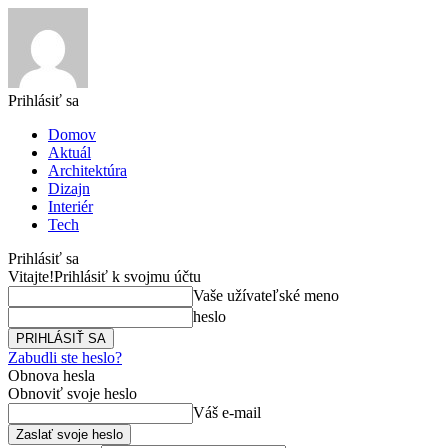
Prihlásiť sa
Domov
Aktuál
Architektúra
Dizajn
Interiér
Tech
Prihlásiť sa
Vitajte!
Prihlásiť k svojmu účtu
Vaše užívateľské meno
heslo
Zabudli ste heslo?
Obnova hesla
Obnoviť svoje heslo
Váš e-mail