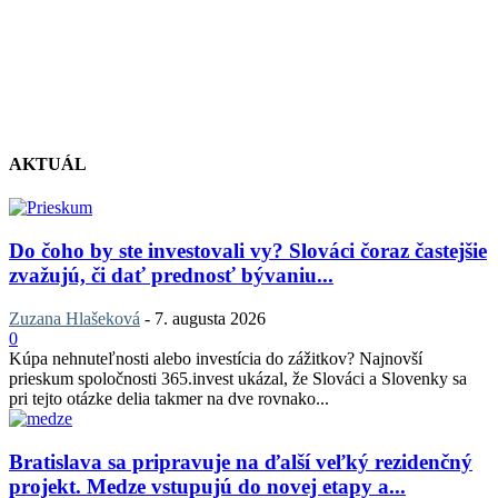
AKTUÁL
Do čoho by ste investovali vy? Slováci čoraz častejšie
zvažujú, či dať prednosť bývaniu...
Zuzana Hlašeková
-
7. augusta 2026
0
Kúpa nehnuteľnosti alebo investícia do zážitkov? Najnovší
prieskum spoločnosti 365.invest ukázal, že Slováci a Slovenky sa
pri tejto otázke delia takmer na dve rovnako...
Bratislava sa pripravuje na ďalší veľký rezidenčný
projekt. Medze vstupujú do novej etapy a...