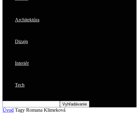
Architektúra
Dizajn
Interiér
Tech
Úvod
Tagy
Romana Klimeková
Štítok: Romana Klimeková