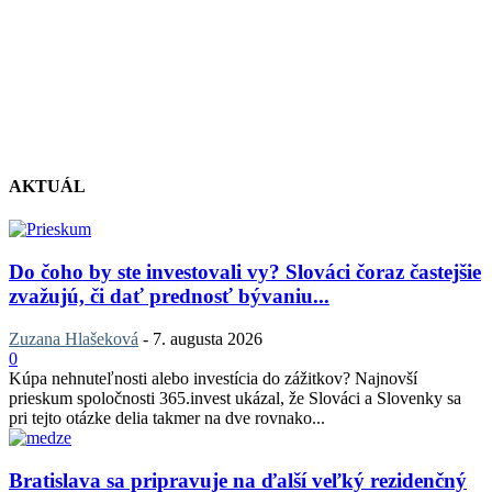
AKTUÁL
Do čoho by ste investovali vy? Slováci čoraz častejšie
zvažujú, či dať prednosť bývaniu...
Zuzana Hlašeková
-
7. augusta 2026
0
Kúpa nehnuteľnosti alebo investícia do zážitkov? Najnovší
prieskum spoločnosti 365.invest ukázal, že Slováci a Slovenky sa
pri tejto otázke delia takmer na dve rovnako...
Bratislava sa pripravuje na ďalší veľký rezidenčný