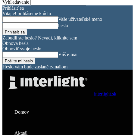
Vyhľadávanie
Prihlásiť sa
Vitajte! prihlásenie k účtu
Vaše užívateľské meno
heslo
Zabudli ste heslo? Nevadí, kliknite sem
Obnova hesla
Obnoviť svoje heslo
Váš e-mail
Heslo vám bude zaslané e-mailom
interlight.sk
Domov
Aktuál