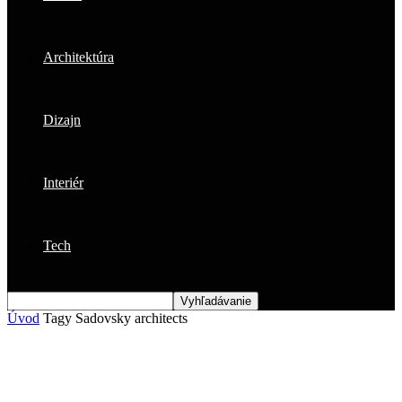
Architektúra
Dizajn
Interiér
Tech
Úvod
Tagy
Sadovsky architects
Štítok: Sadovsky architects