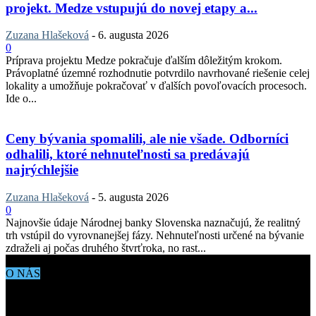
projekt. Medze vstupujú do novej etapy a...
Zuzana Hlašeková
-
6. augusta 2026
0
Príprava projektu Medze pokračuje ďalším dôležitým krokom.
Právoplatné územné rozhodnutie potvrdilo navrhované riešenie celej
lokality a umožňuje pokračovať v ďalších povoľovacích procesoch.
Ide o...
Ceny bývania spomalili, ale nie všade. Odborníci
odhalili, ktoré nehnuteľnosti sa predávajú
najrýchlejšie
Zuzana Hlašeková
-
5. augusta 2026
0
Najnovšie údaje Národnej banky Slovenska naznačujú, že realitný
trh vstúpil do vyrovnanejšej fázy. Nehnuteľnosti určené na bývanie
zdraželi aj počas druhého štvrťroka, no rast...
O NÁS
Aktuálne dianie vo svete architektúry, dizajnu, technológií či
bývania. Všetko čo potrebujete vedieť pokiaľ vás zaujíma dianie
okolo vás.