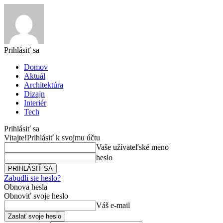
Prihlásiť sa
Domov
Aktuál
Architektúra
Dizajn
Interiér
Tech
Prihlásiť sa
Vitajte!
Prihlásiť k svojmu účtu
Vaše užívateľské meno
heslo
Zabudli ste heslo?
Obnova hesla
Obnoviť svoje heslo
Váš e-mail