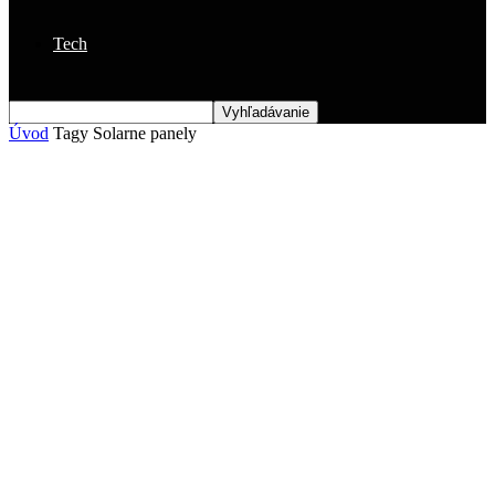
Tech
Úvod
Tagy
Solarne panely
Štítok: solarne panely