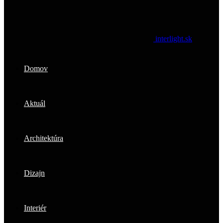
interlight.sk
Domov
Aktuál
Architektúra
Dizajn
Interiér