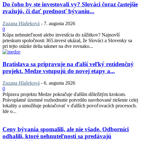
Do čoho by ste investovali vy? Slováci čoraz častejšie
zvažujú, či dať prednosť bývaniu...
Zuzana Hlašeková
-
7. augusta 2026
0
Kúpa nehnuteľnosti alebo investícia do zážitkov? Najnovší
prieskum spoločnosti 365.invest ukázal, že Slováci a Slovenky sa
pri tejto otázke delia takmer na dve rovnako...
Bratislava sa pripravuje na ďalší veľký rezidenčný
projekt. Medze vstupujú do novej etapy a...
Zuzana Hlašeková
-
6. augusta 2026
0
Príprava projektu Medze pokračuje ďalším dôležitým krokom.
Právoplatné územné rozhodnutie potvrdilo navrhované riešenie celej
lokality a umožňuje pokračovať v ďalších povoľovacích procesoch.
Ide o...
Ceny bývania spomalili, ale nie všade. Odborníci
odhalili, ktoré nehnuteľnosti sa predávajú