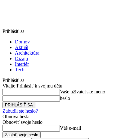
Prihlásiť sa
Domov
Aktuál
Architektúra
Dizajn
Interiér
Tech
Prihlásiť sa
Vitajte!
Prihlásiť k svojmu účtu
Vaše užívateľské meno
heslo
Zabudli ste heslo?
Obnova hesla
Obnoviť svoje heslo
Váš e-mail