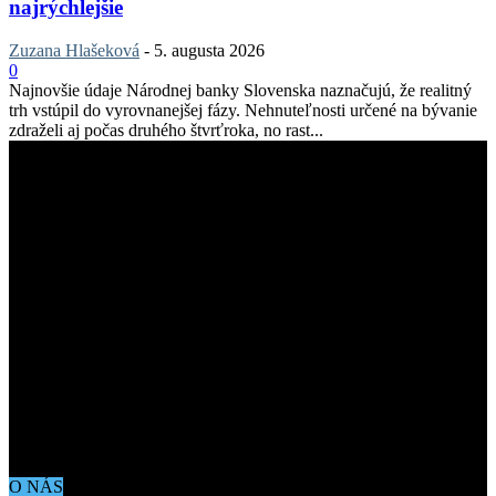
najrýchlejšie
Zuzana Hlašeková
-
5. augusta 2026
0
Najnovšie údaje Národnej banky Slovenska naznačujú, že realitný
trh vstúpil do vyrovnanejšej fázy. Nehnuteľnosti určené na bývanie
zdraželi aj počas druhého štvrťroka, no rast...
O NÁS