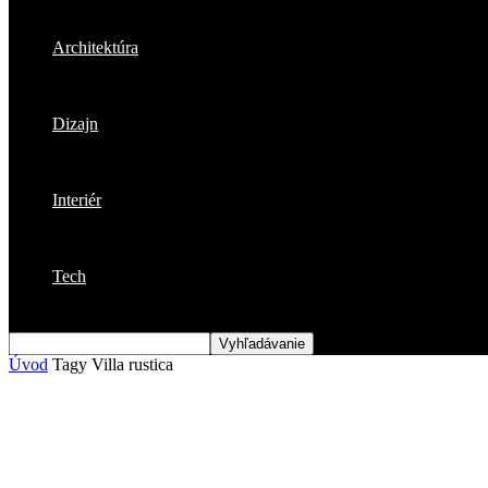
Architektúra
Dizajn
Interiér
Tech
Úvod
Tagy
Villa rustica
Štítok: villa rustica