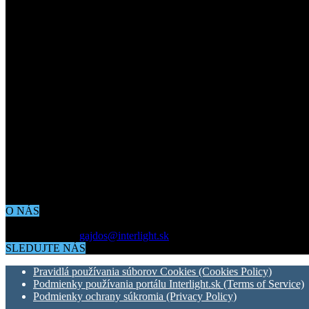
O NÁS
Aktuálne dianie vo svete architektúry, dizajnu, technológií či bývania
Kontaktujte nás:
gajdos@interlight.sk
SLEDUJTE NÁS
Pravidlá používania súborov Cookies (Cookies Policy)
Podmienky používania portálu Interlight.sk (Terms of Service)
Podmienky ochrany súkromia (Privacy Policy)