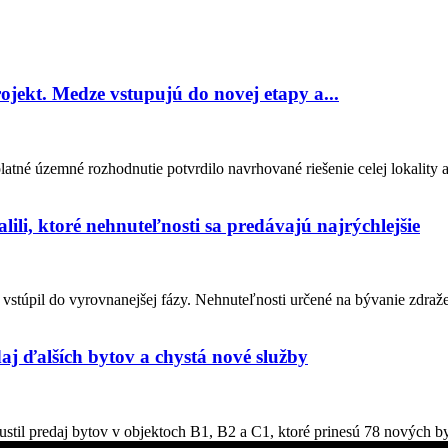
ojekt. Medze vstupujú do novej etapy a...
tné územné rozhodnutie potvrdilo navrhované riešenie celej lokality 
lili, ktoré nehnuteľnosti sa predávajú najrýchlejšie
stúpil do vyrovnanejšej fázy. Nehnuteľnosti určené na bývanie zdraželi
aj ďalších bytov a chystá nové služby
stil predaj bytov v objektoch B1, B2 a C1, ktoré prinesú 78 nových by