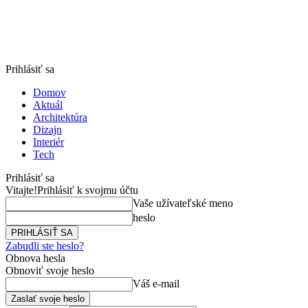
Prihlásiť sa
Domov
Aktuál
Architektúra
Dizajn
Interiér
Tech
Prihlásiť sa
Vitajte!
Prihlásiť k svojmu účtu
Vaše užívateľské meno
heslo
Zabudli ste heslo?
Obnova hesla
Obnoviť svoje heslo
Váš e-mail