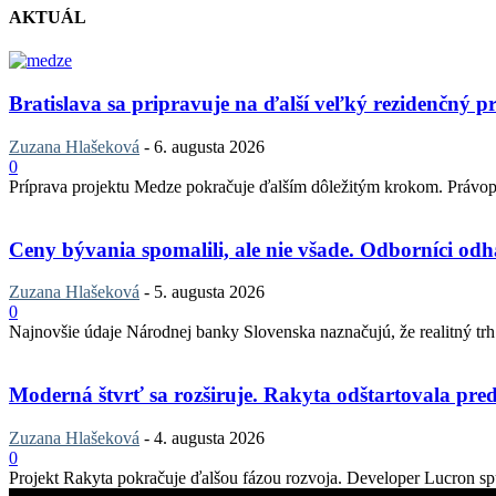
AKTUÁL
Bratislava sa pripravuje na ďalší veľký rezidenčný pr
Zuzana Hlašeková
-
6. augusta 2026
0
Príprava projektu Medze pokračuje ďalším dôležitým krokom. Právopla
Ceny bývania spomalili, ale nie všade. Odborníci odha
Zuzana Hlašeková
-
5. augusta 2026
0
Najnovšie údaje Národnej banky Slovenska naznačujú, že realitný trh v
Moderná štvrť sa rozširuje. Rakyta odštartovala pred
Zuzana Hlašeková
-
4. augusta 2026
0
Projekt Rakyta pokračuje ďalšou fázou rozvoja. Developer Lucron spu