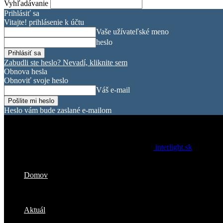
Vyhľadávanie
Prihlásiť sa
Vitajte! prihlásenie k účtu
Vaše užívateľské meno
heslo
Zabudli ste heslo? Nevadí, kliknite sem
Obnova hesla
Obnoviť svoje heslo
Váš e-mail
Heslo vám bude zaslané e-mailom
interlight.sk
Domov
Aktuál