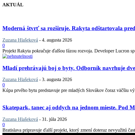
AKTUÁL
Moderná štvrť sa rozširuje. Rakyta odštartovala pred
Zuzana Hlašeková
-
4. augusta 2026
0
Projekt Rakyta pokračuje ďalšou fázou rozvoja. Developer Lucron spu
Mladí prehrávajú boj o byty. Odborník navrhuje dv
Zuzana Hlašeková
-
3. augusta 2026
0
Kúpa prvého bytu predstavuje pre mladých Slovákov čoraz väčšiu výzvu
Skatepark, tanec aj oddych na jednom mieste. Pod M
Zuzana Hlašeková
-
31. júla 2026
0
Bratislava pripravuje ďalší projekt, ktorý zmení doteraz nevyužitú ča