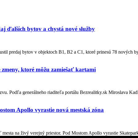
aj ďalších bytov a chystá nové služby
stil predaj bytov v objektoch B1, B2 a C1, ktoré prinesú 78 nových by
e zmeny, ktoré môžu zamiešať kartami
. Podľa generálneho riaditeľa portálu Bezrealitky.sk Miroslava Kadleč
ostom Apollo vyrastie nová mestská zóna
sť mesta na živý verejný priestor. Pod Mostom Apollo vyrastie Skatepark