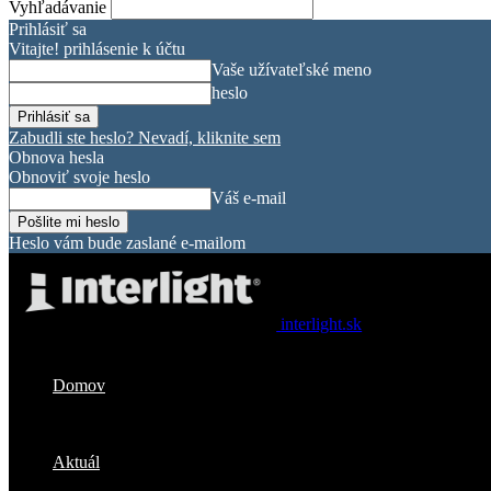
Vyhľadávanie
Prihlásiť sa
Vitajte! prihlásenie k účtu
Vaše užívateľské meno
heslo
Zabudli ste heslo? Nevadí, kliknite sem
Obnova hesla
Obnoviť svoje heslo
Váš e-mail
Heslo vám bude zaslané e-mailom
interlight.sk
Domov
Aktuál