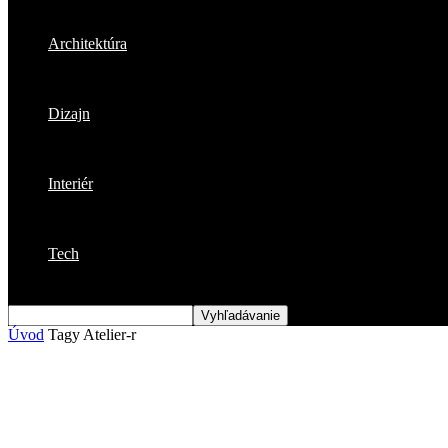
Architektúra
Dizajn
Interiér
Tech
Úvod
Tagy
Atelier-r
Štítok: atelier-r