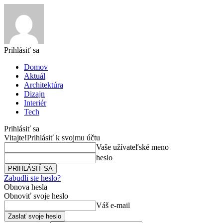
Prihlásiť sa
Domov
Aktuál
Architektúra
Dizajn
Interiér
Tech
Prihlásiť sa
Vitajte!
Prihlásiť k svojmu účtu
Vaše užívateľské meno
heslo
Zabudli ste heslo?
Obnova hesla
Obnoviť svoje heslo
Váš e-mail