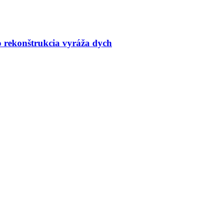
o rekonštrukcia vyráža dych