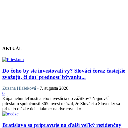
AKTUÁL
Do čoho by ste investovali vy? Slováci čoraz častejšie
zvažujú, či dať prednosť bývaniu...
Zuzana Hlašeková
-
7. augusta 2026
0
Kúpa nehnuteľnosti alebo investícia do zážitkov? Najnovší
prieskum spoločnosti 365.invest ukázal, že Slováci a Slovenky sa
pri tejto otázke delia takmer na dve rovnako...
Bratislava sa pripravuje na ďalší veľký rezidenčný