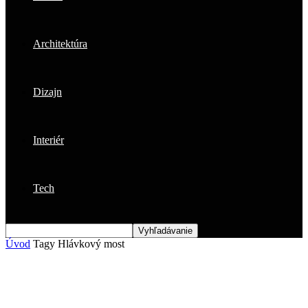
Architektúra
Dizajn
Interiér
Tech
Úvod
Tagy
Hlávkový most
Štítok: Hlávkový most