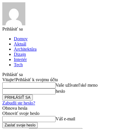
Prihlásiť sa
Domov
Aktuál
Architektúra
Dizajn
Interiér
Tech
Prihlásiť sa
Vitajte!
Prihlásiť k svojmu účtu
Vaše užívateľské meno
heslo
Zabudli ste heslo?
Obnova hesla
Obnoviť svoje heslo
Váš e-mail