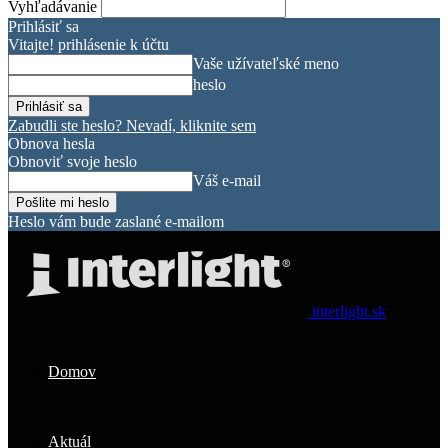
Vyhľadávanie
Prihlásiť sa
Vitajte! prihlásenie k účtu
Vaše užívateľské meno
heslo
Zabudli ste heslo? Nevadí, kliknite sem
Obnova hesla
Obnoviť svoje heslo
Váš e-mail
Heslo vám bude zaslané e-mailom
interlight.sk
Domov
Aktuál