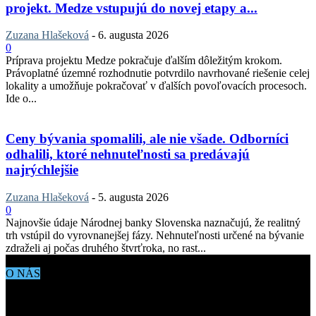
projekt. Medze vstupujú do novej etapy a...
Zuzana Hlašeková
-
6. augusta 2026
0
Príprava projektu Medze pokračuje ďalším dôležitým krokom.
Právoplatné územné rozhodnutie potvrdilo navrhované riešenie celej
lokality a umožňuje pokračovať v ďalších povoľovacích procesoch.
Ide o...
Ceny bývania spomalili, ale nie všade. Odborníci
odhalili, ktoré nehnuteľnosti sa predávajú
najrýchlejšie
Zuzana Hlašeková
-
5. augusta 2026
0
Najnovšie údaje Národnej banky Slovenska naznačujú, že realitný
trh vstúpil do vyrovnanejšej fázy. Nehnuteľnosti určené na bývanie
zdraželi aj počas druhého štvrťroka, no rast...
O NÁS
Aktuálne dianie vo svete architektúry, dizajnu, technológií či
bývania. Všetko čo potrebujete vedieť pokiaľ vás zaujíma dianie
okolo vás.