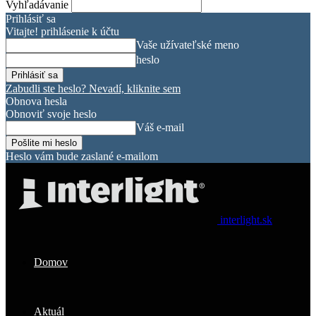
Vyhľadávanie
Prihlásiť sa
Vitajte! prihlásenie k účtu
Vaše užívateľské meno
heslo
Zabudli ste heslo? Nevadí, kliknite sem
Obnova hesla
Obnoviť svoje heslo
Váš e-mail
Heslo vám bude zaslané e-mailom
interlight.sk
Domov
Aktuál