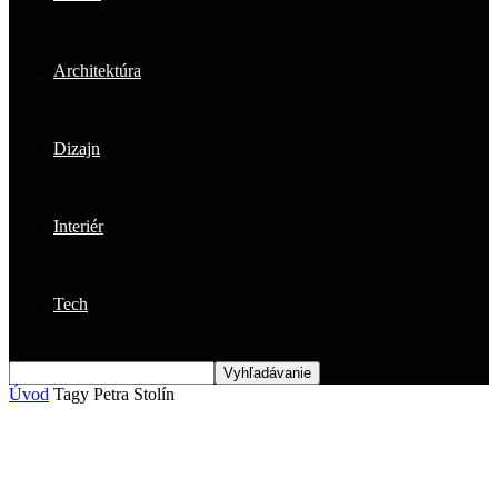
Architektúra
Dizajn
Interiér
Tech
Úvod
Tagy
Petra Stolín
Štítok: Petra Stolín