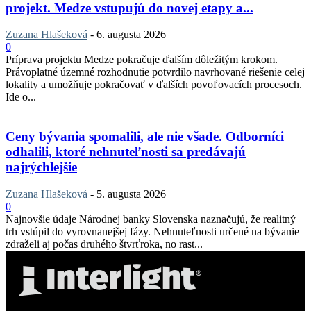
projekt. Medze vstupujú do novej etapy a...
Zuzana Hlašeková
-
6. augusta 2026
0
Príprava projektu Medze pokračuje ďalším dôležitým krokom.
Právoplatné územné rozhodnutie potvrdilo navrhované riešenie celej
lokality a umožňuje pokračovať v ďalších povoľovacích procesoch.
Ide o...
Ceny bývania spomalili, ale nie všade. Odborníci
odhalili, ktoré nehnuteľnosti sa predávajú
najrýchlejšie
Zuzana Hlašeková
-
5. augusta 2026
0
Najnovšie údaje Národnej banky Slovenska naznačujú, že realitný
trh vstúpil do vyrovnanejšej fázy. Nehnuteľnosti určené na bývanie
zdraželi aj počas druhého štvrťroka, no rast...