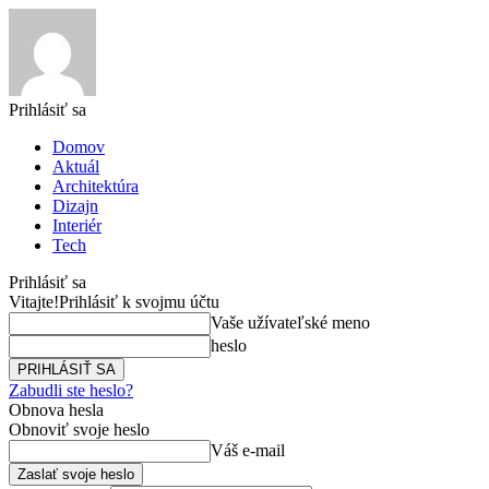
Prihlásiť sa
Domov
Aktuál
Architektúra
Dizajn
Interiér
Tech
Prihlásiť sa
Vitajte!
Prihlásiť k svojmu účtu
Vaše užívateľské meno
heslo
Zabudli ste heslo?
Obnova hesla
Obnoviť svoje heslo
Váš e-mail