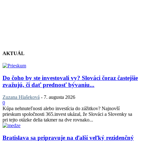
AKTUÁL
Do čoho by ste investovali vy? Slováci čoraz častejšie
zvažujú, či dať prednosť bývaniu...
Zuzana Hlašeková
-
7. augusta 2026
0
Kúpa nehnuteľnosti alebo investícia do zážitkov? Najnovší
prieskum spoločnosti 365.invest ukázal, že Slováci a Slovenky sa
pri tejto otázke delia takmer na dve rovnako...
Bratislava sa pripravuje na ďalší veľký rezidenčný