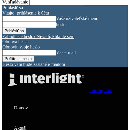
Vyhľadávanie
Prihlásiť sa
Vitajte! prihlásenie k účtu
Vaše užívateľské meno
heslo
Zabudli ste heslo? Nevadí, kliknite sem
Obnova hesla
Obnoviť svoje heslo
Váš e-mail
Heslo vám bude zaslané e-mailom
interlight.sk
Domov
Aktuál