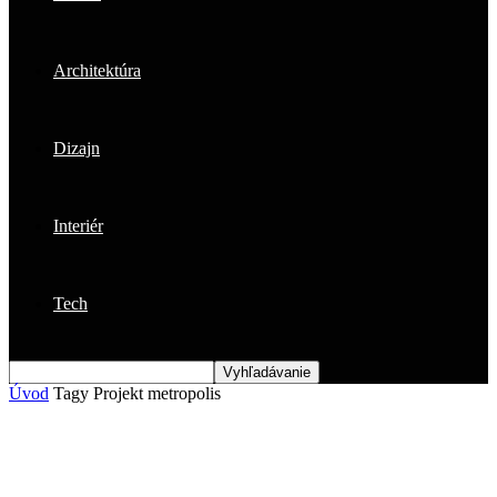
Architektúra
Dizajn
Interiér
Tech
Úvod
Tagy
Projekt metropolis
Štítok: projekt metropolis