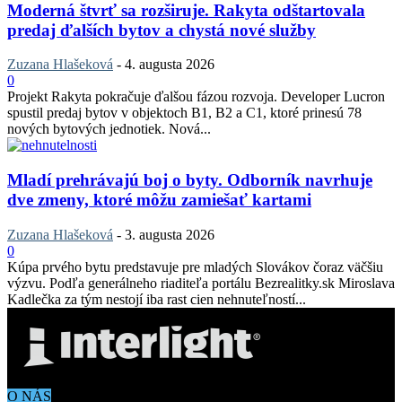
Moderná štvrť sa rozširuje. Rakyta odštartovala
predaj ďalších bytov a chystá nové služby
Zuzana Hlašeková
-
4. augusta 2026
0
Projekt Rakyta pokračuje ďalšou fázou rozvoja. Developer Lucron
spustil predaj bytov v objektoch B1, B2 a C1, ktoré prinesú 78
nových bytových jednotiek. Nová...
Mladí prehrávajú boj o byty. Odborník navrhuje
dve zmeny, ktoré môžu zamiešať kartami
Zuzana Hlašeková
-
3. augusta 2026
0
Kúpa prvého bytu predstavuje pre mladých Slovákov čoraz väčšiu
výzvu. Podľa generálneho riaditeľa portálu Bezrealitky.sk Miroslava
Kadlečka za tým nestojí iba rast cien nehnuteľností...
O NÁS