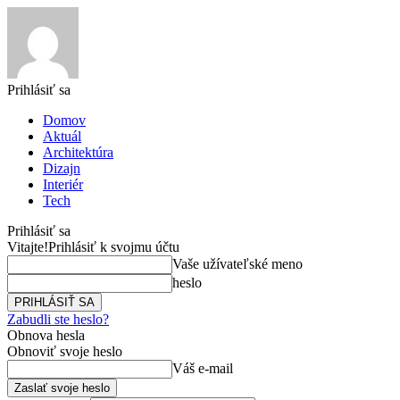
Prihlásiť sa
Domov
Aktuál
Architektúra
Dizajn
Interiér
Tech
Prihlásiť sa
Vitajte!
Prihlásiť k svojmu účtu
Vaše užívateľské meno
heslo
Zabudli ste heslo?
Obnova hesla
Obnoviť svoje heslo
Váš e-mail