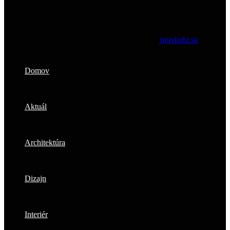
interlight.sk
Domov
Aktuál
Architektúra
Dizajn
Interiér