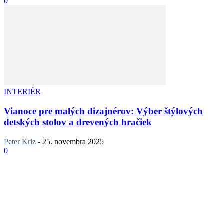
0
INTERIÉR
Vianoce pre malých dizajnérov: Výber štýlových
detských stolov a drevených hračiek
Peter Kriz
-
25. novembra 2025
0