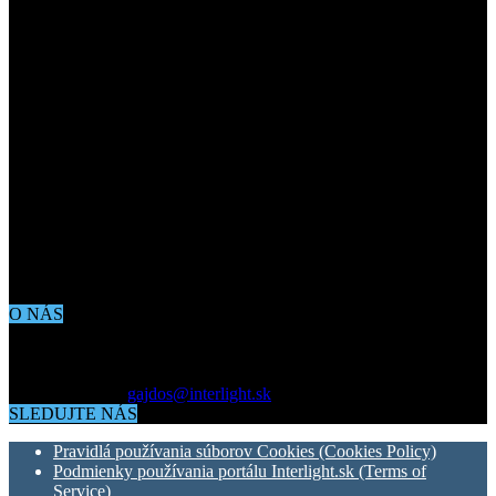
O NÁS
Aktuálne dianie vo svete architektúry, dizajnu, technológií či
bývania. Všetko čo potrebujete vedieť pokiaľ vás zaujíma dianie
okolo vás.
Kontaktujte nás:
gajdos@interlight.sk
SLEDUJTE NÁS
Pravidlá používania súborov Cookies (Cookies Policy)
Podmienky používania portálu Interlight.sk (Terms of
Service)