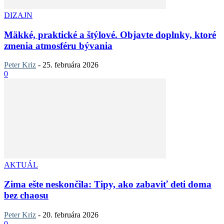
DIZAJN
Mäkké, praktické a štýlové. Objavte doplnky, ktoré
zmenia atmosféru bývania
Peter Kriz
-
25. februára 2026
0
AKTUÁL
Zima ešte neskončila: Tipy, ako zabaviť deti doma
bez chaosu
Peter Kriz
-
20. februára 2026
0