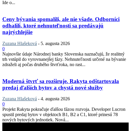
Ide o...
Ceny bývania spomalili, ale nie všade. Odborníci
odhalili, ktoré nehnuteľnosti sa predávajú
najrýchlejšie
Zuzana Hlašeková
-
5. augusta 2026
0
Najnovšie údaje Národnej banky Slovenska naznačujú, že realitný
trh vstúpil do vyrovnanejšej fázy. Nehnuteľnosti určené na bývanie
zdraželi aj počas druhého štvrťroka, no rast...
Moderná štvrť sa rozširuje. Rakyta odštartovala
predaj ďalších bytov a chystá nové služby
Zuzana Hlašeková
-
4. augusta 2026
0
Projekt Rakyta pokračuje ďalšou fázou rozvoja. Developer Lucron
spustil predaj bytov v objektoch B1, B2 a C1, ktoré prinesú 78
nových bytových jednotiek. Nová...