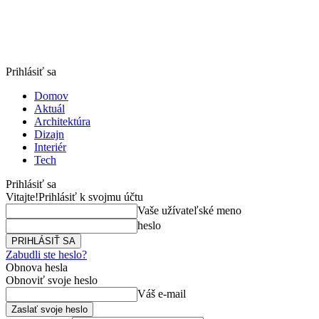
Prihlásiť sa
Domov
Aktuál
Architektúra
Dizajn
Interiér
Tech
Prihlásiť sa
Vitajte!
Prihlásiť k svojmu účtu
Vaše užívateľské meno
heslo
Zabudli ste heslo?
Obnova hesla
Obnoviť svoje heslo
Váš e-mail