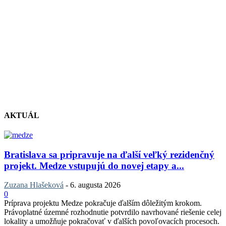
AKTUÁL
Bratislava sa pripravuje na ďalší veľký rezidenčný
projekt. Medze vstupujú do novej etapy a...
Zuzana Hlašeková
-
6. augusta 2026
0
Príprava projektu Medze pokračuje ďalším dôležitým krokom.
Právoplatné územné rozhodnutie potvrdilo navrhované riešenie celej
lokality a umožňuje pokračovať v ďalších povoľovacích procesoch.