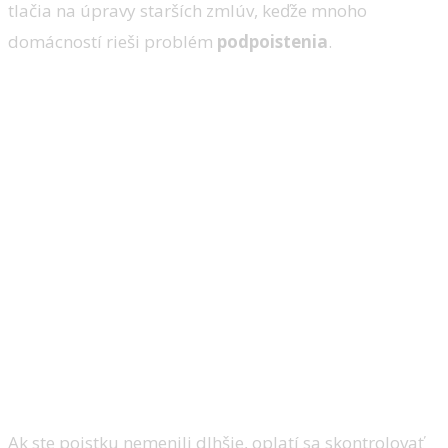
tlačia na úpravy starších zmlúv, keďže mnoho
domácností rieši problém
podpoistenia
.
Ak ste poistku nemenili dlhšie, oplatí sa skontrolovať