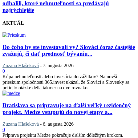
odhalili, ktoré nehnuteľnosti sa predávajú
najrýchlejšie
AKTUÁL
Do čoho by ste investovali vy? Slováci čoraz častejšie
zvažujú, či dať prednosť bývaniu...
Zuzana Hlašeková
-
7. augusta 2026
0
Kúpa nehnuteľnosti alebo investícia do zážitkov? Najnovší
prieskum spoločnosti 365.invest ukázal, že Slováci a Slovenky sa
pri tejto otázke delia takmer na dve rovnako...
Bratislava sa pripravuje na ďalší veľký rezidenčný
projekt. Medze vstupujú do novej etapy a...
Zuzana Hlašeková
-
6. augusta 2026
0
Príprava projektu Medze pokračuje ďalším dôležitým krokom.