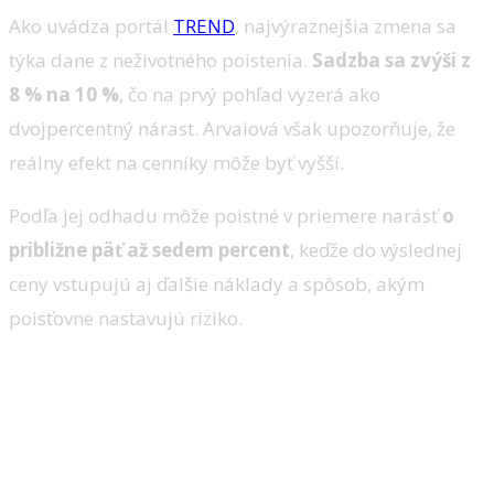
Ako uvádza portál
TREND
, najvýraznejšia zmena sa
týka dane z neživotného poistenia.
Sadzba sa zvýši z
8 % na 10 %
, čo na prvý pohľad vyzerá ako
dvojpercentný nárast. Arvaiová však upozorňuje, že
reálny efekt na cenníky môže byť vyšší.
Podľa jej odhadu môže poistné v priemere narásť
o
približne päť až sedem percent
, keďže do výslednej
ceny vstupujú aj ďalšie náklady a spôsob, akým
poisťovne nastavujú riziko.