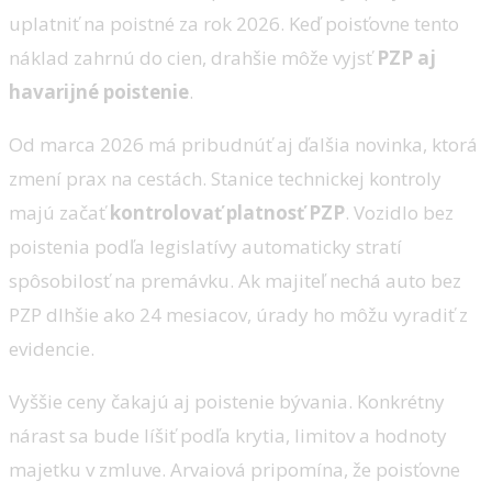
uplatniť na poistné za rok 2026. Keď poisťovne tento
náklad zahrnú do cien, drahšie môže vyjsť
PZP aj
havarijné poistenie
.
Od marca 2026 má pribudnúť aj ďalšia novinka, ktorá
zmení prax na cestách. Stanice technickej kontroly
majú začať
kontrolovať platnosť PZP
. Vozidlo bez
poistenia podľa legislatívy automaticky stratí
spôsobilosť na premávku. Ak majiteľ nechá auto bez
PZP dlhšie ako 24 mesiacov, úrady ho môžu vyradiť z
evidencie.
Vyššie ceny čakajú aj poistenie bývania. Konkrétny
nárast sa bude líšiť podľa krytia, limitov a hodnoty
majetku v zmluve. Arvaiová pripomína, že poisťovne