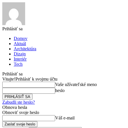
Prihlásiť sa
Domov
Aktuál
Architektúra
Dizajn
Interiér
Tech
Prihlásiť sa
Vitajte!
Prihlásiť k svojmu účtu
Vaše užívateľské meno
heslo
Zabudli ste heslo?
Obnova hesla
Obnoviť svoje heslo
Váš e-mail