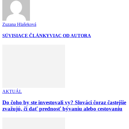
Zuzana Hlašeková
SÚVISIACE ČLÁNKY
VIAC OD AUTORA
AKTUÁL
Do čoho by ste investovali vy? Slováci čoraz častejšie
zvažujú, či dať prednosť bývaniu alebo cestovaniu