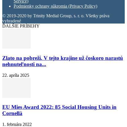
Service)
Podmienky ochrany súkromia (Privacy Policy)
© 2019-2020 by Trinity Medial Group, s. r. o. Všetky práva
vyhradené
ĎALŠIE PRÍBEHY
Zlato na pobreží. V tejto krajine už čoskoro narastú
nehnuteľnosti na...
22. apríla 2025
EU Mies Award 2022: 85 Social Housing Units in
Cornellà
1. februára 2022