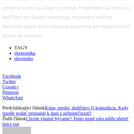
poistnú sumu a údaje v zmluve. Predídete tak situácii,
keď Vám po škode nepokryje majetok v reálnej
hodnote alebo Vám zanikne poistenie pre nedoručenú
výzvu na úhradu.
TAGY
ekonomika
slovensko
Facebook
Twitter
Google+
Pinterest
WhatsApp
Predchádzajúci článok
Kúpa, predaj, dedičstvo či kolaudácia. Kedy
musíte podať priznanie k dani z nehnuteľnosti?
Ďalší článok
Chcete vlastné bývanie? Tento trend vám môže ušetriť
tisíce eur