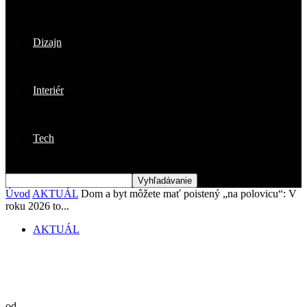
Dizajn
Interiér
Tech
Úvod
AKTUÁL
Dom a byt môžete mať poistený „na polovicu“: V
roku 2026 to...
AKTUÁL
Dom a byt môžete mať poistený „na
polovicu“: V roku 2026 to vyjde draho
od