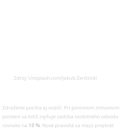
Zdroj: Unsplash.com/Jakub Żerdzicki
Drahšie bývanie, no aj PZP
Zdraženie pocítia aj vodiči. Pri povinnom zmluvnom
poistení sa totiž zvyšuje sadzba osobitného odvodu
rovnako na
10 %
. Nové pravidlá sa majú prvýkrát