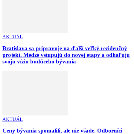
AKTUÁL
Bratislava sa pripravuje na ďalší veľký rezidenčný
projekt. Medze vstupujú do novej etapy a odhaľujú
svoju víziu budúceho bývania
AKTUÁL
Ceny bývania spomalili, ale nie všade. Odborníci