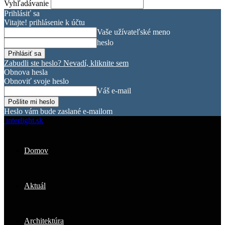
Vyhľadávanie
Prihlásiť sa
Vitajte! prihlásenie k účtu
Vaše užívateľské meno
heslo
Zabudli ste heslo? Nevadí, kliknite sem
Obnova hesla
Obnoviť svoje heslo
Váš e-mail
Heslo vám bude zaslané e-mailom
interlight.sk
Domov
Aktuál
Architektúra