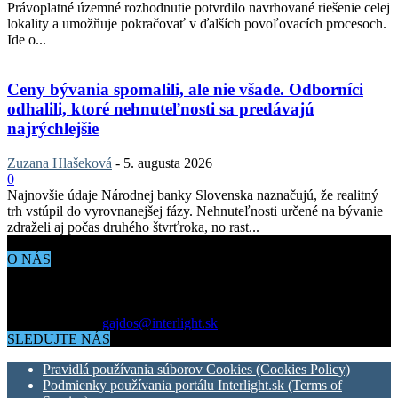
Právoplatné územné rozhodnutie potvrdilo navrhované riešenie celej
lokality a umožňuje pokračovať v ďalších povoľovacích procesoch.
Ide o...
Ceny bývania spomalili, ale nie všade. Odborníci
odhalili, ktoré nehnuteľnosti sa predávajú
najrýchlejšie
Zuzana Hlašeková
-
5. augusta 2026
0
Najnovšie údaje Národnej banky Slovenska naznačujú, že realitný
trh vstúpil do vyrovnanejšej fázy. Nehnuteľnosti určené na bývanie
zdraželi aj počas druhého štvrťroka, no rast...
O NÁS
Aktuálne dianie vo svete architektúry, dizajnu, technológií či
bývania. Všetko čo potrebujete vedieť pokiaľ vás zaujíma dianie
okolo vás.
Kontaktujte nás:
gajdos@interlight.sk
SLEDUJTE NÁS
Pravidlá používania súborov Cookies (Cookies Policy)
Podmienky používania portálu Interlight.sk (Terms of