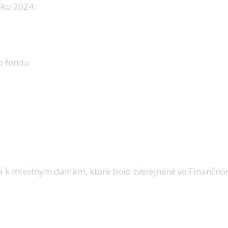
oku 2024:
o fondu
a k miestnym daniam, ktoré bolo zverejnené vo Finančnom