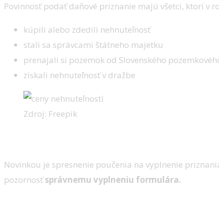
Povinnosť podať daňové priznanie majú všetci, ktorí v r
kúpili alebo zdedili nehnuteľnosť
stali sa správcami štátneho majetku
prenajali si pozemok od Slovenského pozemkovéh
získali nehnuteľnosť v dražbe
Zdroj: Freepik
Dôležité zmeny v roku 2025
Novinkou je spresnenie poučenia na vyplnenie priznani
pozornosť
správnemu vyplneniu formulára.