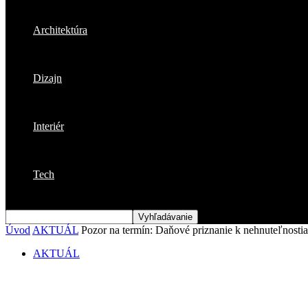
Architektúra
Dizajn
Interiér
Tech
Úvod
AKTUÁL
Pozor na termín: Daňové priznanie k nehnuteľnosti
AKTUÁL
Pozor na termín: Daňové priznanie k nehn