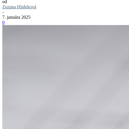
od
Zuzana Hlašeková
-
7. januára 2025
0