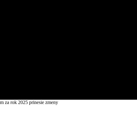
am za rok 2025 prinesie zmeny
uteľnostiam za rok 2025 prinesie zmeny