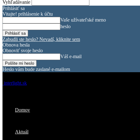
Vyhľadávanie
Prihlásiť sa
Vitajte! prihlásenie k účtu
Vaše užívateľské meno
heslo
Zabudli ste heslo? Nevadí, kliknite sem
Obnova hesla
Obnoviť svoje heslo
Váš e-mail
Heslo vám bude zaslané e-mailom
interlight.sk
Domov
Aktuál