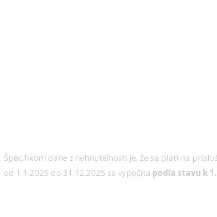
Špecifikom dane z nehnuteľností je, že sa platí na prís
od 1.1.2025 do 31.12.2025 sa vypočíta
podľa stavu k 1
Kto musí podať priznanie?