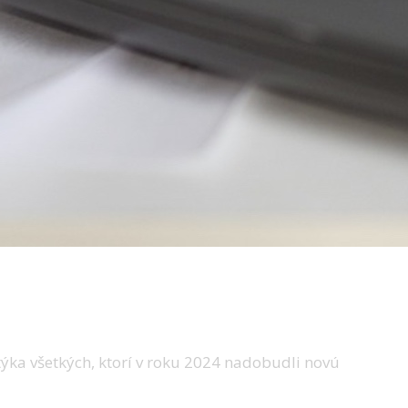
 týka všetkých, ktorí v roku 2024 nadobudli novú