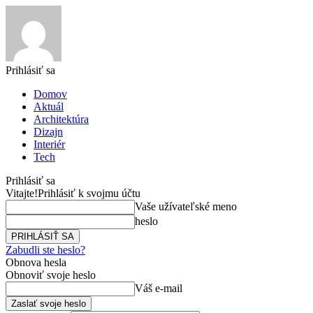
Prihlásiť sa
Domov
Aktuál
Architektúra
Dizajn
Interiér
Tech
Prihlásiť sa
Vitajte!
Prihlásiť k svojmu účtu
Vaše užívateľské meno
heslo
Zabudli ste heslo?
Obnova hesla
Obnoviť svoje heslo
Váš e-mail