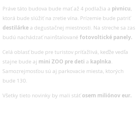
Práve táto budova bude mať až 4 podlažia a
pivnicu
,
ktorá bude slúžiť na zretie vína. Prízemie bude patriť
destilárke
a degustačnej miestnosti. Na streche sa zas
budú nachádzať nainštalované
fotovoltické panely.
Celá oblasť bude pre turistov príťažlivá, keďže vedľa
stajne bude aj
mini ZOO pre deti
a
kaplnka
.
Samozrejmosťou sú aj parkovacie miesta, ktorých
bude 130.
Všetky tieto novinky by mali stáť
osem miliónov eur.