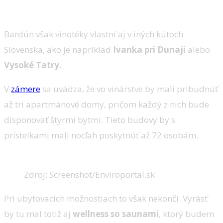
Bardún však vinotéky vlastní aj v iných kútoch
Slovenska, ako je napríklad
Ivanka pri Dunaji
alebo
Vysoké Tatry.
V
zámere
sa uvádza, že vo vinárstve by mali pribudnúť
až tri apartmánové domy, pričom každý z nich bude
disponovať štyrmi bytmi. Tieto budovy by s
prístelkami mali nocľah poskytnúť až 72 osobám.
Zdroj: Screenshot/Enviroportal.sk
Pri ubytovacích možnostiach to však nekončí. Vyrásť
by tu mal totiž aj
wellness so saunami
, ktorý budem