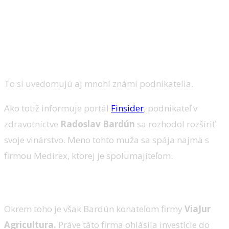
To si uvedomujú aj mnohí známi podnikatelia.
Ako totiž informuje portál
Finsider
, podnikateľ v
zdravotníctve
Radoslav Bardún
sa rozhodol rozšíriť
svoje vinárstvo. Meno tohto muža sa spája najmä s
firmou Medirex, ktorej je spolumajiteľom.
Amatérsky pokus to nebude
Okrem toho je však Bardún konateľom firmy
ViaJur
Agricultura.
Práve táto firma ohlásila investície do