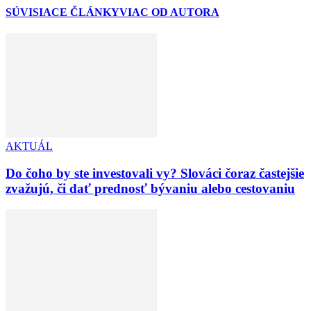
SÚVISIACE ČLÁNKY
VIAC OD AUTORA
AKTUÁL
Do čoho by ste investovali vy? Slováci čoraz častejšie
zvažujú, či dať prednosť bývaniu alebo cestovaniu