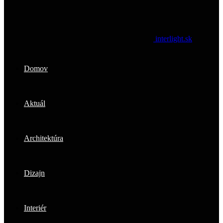
interlight.sk
Domov
Aktuál
Architektúra
Dizajn
Interiér