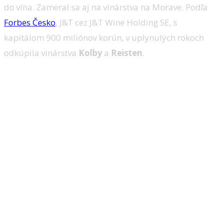
do vína. Zameral sa aj na vinárstva na Morave. Podľa
Forbes Česko
, J&T cez J&T Wine Holding SE, s
kapitálom 900 miliónov korún, v uplynulých rokoch
odkúpila vinárstva
Kolby
a
Reisten
.