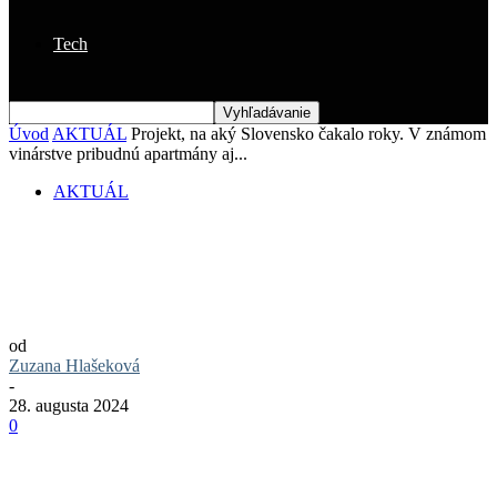
Tech
Úvod
AKTUÁL
Projekt, na aký Slovensko čakalo roky. V známom
vinárstve pribudnú apartmány aj...
AKTUÁL
Projekt, na aký Slovensko čakalo roky. V
známom vinárstve pribudnú apartmány
aj mini ZOO
od
Zuzana Hlašeková
-
28. augusta 2024
0