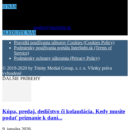
O NÁS
Aktuálne dianie vo svete architektúry, dizajnu, technológií či
bývania. Všetko čo potrebujete vedieť pokiaľ vás zaujíma dianie
okolo vás.
Kontaktujte nás:
gajdos@interlight.sk
SLEDUJTE NÁS
Pravidlá používania súborov Cookies (Cookies Policy)
Podmienky používania portálu Interlight.sk (Terms of
Service)
Podmienky ochrany súkromia (Privacy Policy)
© 2019-2020 by Trinity Medial Group, s. r. o. Všetky práva
vyhradené
ĎALŠIE PRÍBEHY
Kúpa, predaj, dedičstvo či kolaudácia. Kedy musíte
podať priznanie k dani...
9. januára 2026