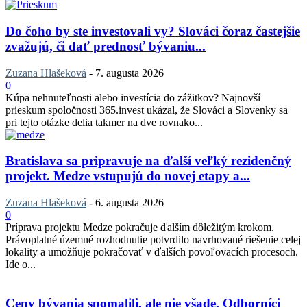
Do čoho by ste investovali vy? Slováci čoraz častejšie
zvažujú, či dať prednosť bývaniu...
Zuzana Hlašeková
-
7. augusta 2026
0
Kúpa nehnuteľnosti alebo investícia do zážitkov? Najnovší
prieskum spoločnosti 365.invest ukázal, že Slováci a Slovenky sa
pri tejto otázke delia takmer na dve rovnako...
Bratislava sa pripravuje na ďalší veľký rezidenčný
projekt. Medze vstupujú do novej etapy a...
Zuzana Hlašeková
-
6. augusta 2026
0
Príprava projektu Medze pokračuje ďalším dôležitým krokom.
Právoplatné územné rozhodnutie potvrdilo navrhované riešenie celej
lokality a umožňuje pokračovať v ďalších povoľovacích procesoch.
Ide o...
Ceny bývania spomalili, ale nie všade. Odborníci