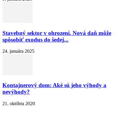
Stavebný sektor v ohrození. Nová daň môže
spôsobiť exodus do šedej...
24. januára 2025
Kontajnerový dom: Aké sú jeho výhody a
nevýhody?
21. októbra 2020