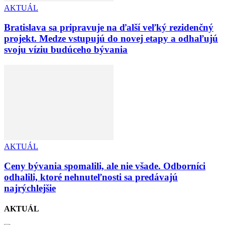
AKTUÁL
Bratislava sa pripravuje na ďalší veľký rezidenčný
projekt. Medze vstupujú do novej etapy a odhaľujú
svoju víziu budúceho bývania
AKTUÁL
Ceny bývania spomalili, ale nie všade. Odborníci
odhalili, ktoré nehnuteľnosti sa predávajú
najrýchlejšie
AKTUÁL