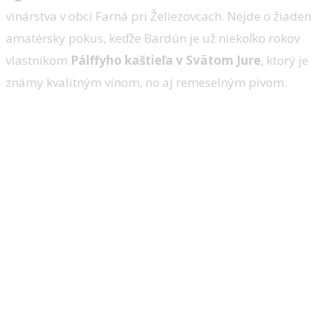
vinárstva v obci Farná pri Želiezovcach. Nejde o žiaden
amatérsky pokus, keďže Bardún je už niekoľko rokov
vlastníkom
Pálffyho kaštieľa v Svätom Jure
, ktorý je
známy kvalitným vínom, no aj remeselným pivom.