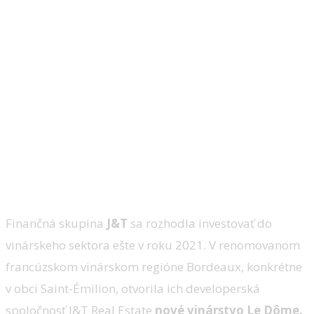
Do vinárstiev investuje aj J&T
Finančná skupina
J&T
sa rozhodla investovať do
vinárskeho sektora ešte v roku 2021. V renomovanom
francúzskom vinárskom regióne Bordeaux, konkrétne
v obci Saint-Émilion, otvorila ich developerská
spoločnosť J&T Real Estate
nové vinárstvo Le Dôme.