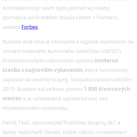
Architektonický návrh tejto jedinečnej stavby
pochádza od britského štúdia Foster + Partners,
uvádza
Forbes
.
Budova vinárstva je situovaná v regióne zapísanom na
zoznam svetového kultúrneho dedičstva UNESCO.
Architektonickým cieľom bolo vytvoriť
modernú
stavbu s najnovším vybavením
, ktorá harmonicky
zapadne do okolitej krajiny. Výstavba začala v októbri
2019. Budova má celkovú plochu
1 800 štvorcových
metrov
a je umiestnená uprostred viac ako
trojhektárového vinohradu.
Patrik Tkáč, spolumajiteľ finančnej skupiny J&T a
šiesty najbohatší Slovák, našiel záľubu v investovaní