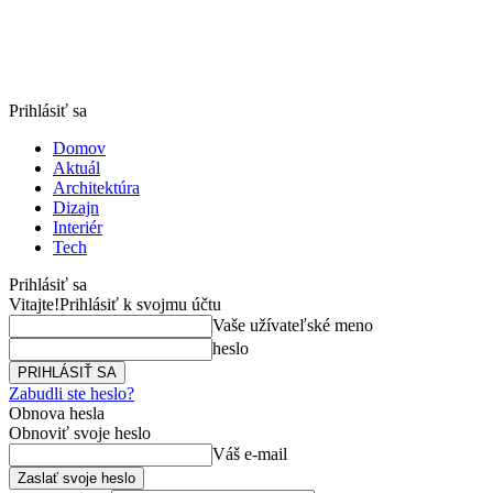
Prihlásiť sa
Domov
Aktuál
Architektúra
Dizajn
Interiér
Tech
Prihlásiť sa
Vitajte!
Prihlásiť k svojmu účtu
Vaše užívateľské meno
heslo
Zabudli ste heslo?
Obnova hesla
Obnoviť svoje heslo
Váš e-mail