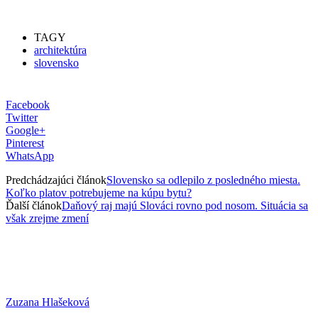
TAGY
architektúra
slovensko
Facebook
Twitter
Google+
Pinterest
WhatsApp
Predchádzajúci článok
Slovensko sa odlepilo z posledného miesta.
Koľko platov potrebujeme na kúpu bytu?
Ďalší článok
Daňový raj majú Slováci rovno pod nosom. Situácia sa
však zrejme zmení
Zuzana Hlašeková