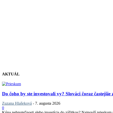
AKTUÁL
Do čoho by ste investovali vy? Slováci čoraz častejšie
Zuzana Hlašeková
-
7. augusta 2026
0
Kúpa nehnuteľnosti alebo investícia do zážitkov? Najnovší prieskum sp