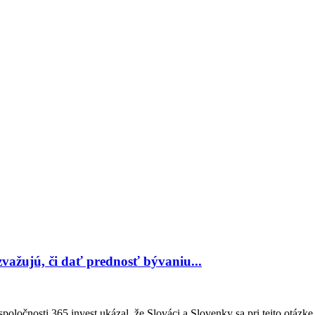
 zvažujú, či dať prednosť bývaniu...
oločnosti 365.invest ukázal, že Slováci a Slovenky sa pri tejto otázke