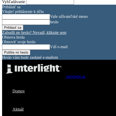
Vyhľadávanie
Prihlásiť sa
Vitajte! prihlásenie k účtu
Vaše užívateľské meno
heslo
Zabudli ste heslo? Nevadí, kliknite sem
Obnova hesla
Obnoviť svoje heslo
Váš e-mail
Heslo vám bude zaslané e-mailom
interlight.sk
Domov
Aktuál