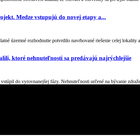
ojekt. Medze vstupujú do novej etapy a...
tné územné rozhodnutie potvrdilo navrhované riešenie celej lokality 
lili, ktoré nehnuteľnosti sa predávajú najrýchlejšie
stúpil do vyrovnanejšej fázy. Nehnuteľnosti určené na bývanie zdraželi
. Všetko čo potrebujete vedieť pokiaľ vás zaujíma dianie okolo vás.