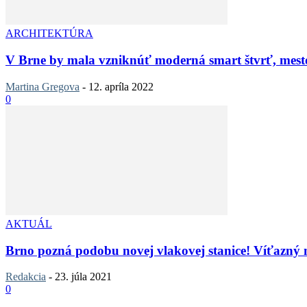
ARCHITEKTÚRA
V Brne by mala vzniknúť moderná smart štvrť, mesto 
Martina Gregova
-
12. apríla 2022
0
AKTUÁL
Brno pozná podobu novej vlakovej stanice! Víťazný 
Redakcia
-
23. júla 2021
0