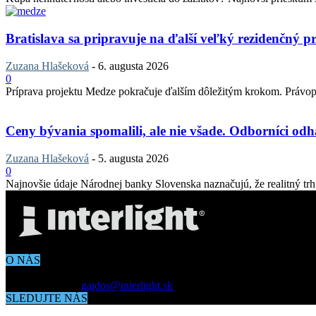
Bratislava sa pripravuje na ďalší veľký rezidenčný pr
Zuzana Hlašeková
-
6. augusta 2026
0
Príprava projektu Medze pokračuje ďalším dôležitým krokom. Právopla
Ceny bývania spomalili, ale nie všade. Odborníci odha
Zuzana Hlašeková
-
5. augusta 2026
0
Najnovšie údaje Národnej banky Slovenska naznačujú, že realitný trh v
O NÁS
Aktuálne dianie vo svete architektúry, dizajnu, technológií či bývania
Kontaktujte nás:
gajdos@interlight.sk
SLEDUJTE NÁS