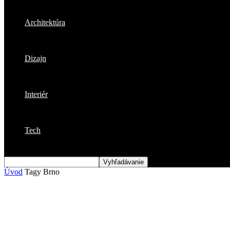
Architektúra
Dizajn
Interiér
Tech
Úvod
Tagy
Brno
Štítok: Brno