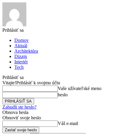
Prihlásiť sa
Domov
Aktuál
Architektúra
Dizajn
Interiér
Tech
Prihlásiť sa
Vitajte!
Prihlásiť k svojmu účtu
Vaše užívateľské meno
heslo
Zabudli ste heslo?
Obnova hesla
Obnoviť svoje heslo
Váš e-mail