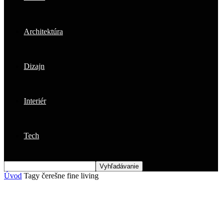
Architektúra
Dizajn
Interiér
Tech
Úvod
Tagy
čerešne fine living
Štítok: čerešne fine living