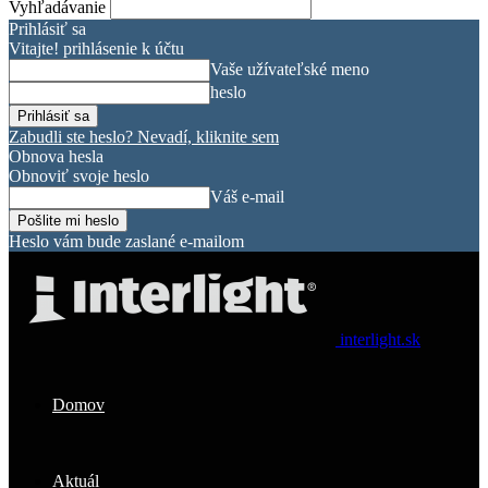
Vyhľadávanie
Prihlásiť sa
Vitajte! prihlásenie k účtu
Vaše užívateľské meno
heslo
Zabudli ste heslo? Nevadí, kliknite sem
Obnova hesla
Obnoviť svoje heslo
Váš e-mail
Heslo vám bude zaslané e-mailom
interlight.sk
Domov
Aktuál