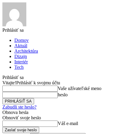
Prihlásiť sa
Domov
Aktuál
Architektúra
Dizajn
Interiér
Tech
Prihlásiť sa
Vitajte!
Prihlásiť k svojmu účtu
Vaše užívateľské meno
heslo
Zabudli ste heslo?
Obnova hesla
Obnoviť svoje heslo
Váš e-mail