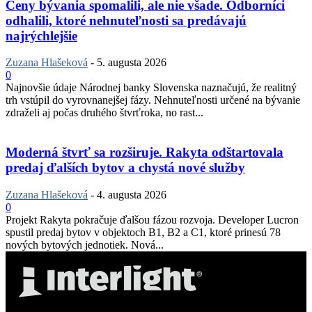
Ceny bývania spomalili, ale nie všade. Odborníci
odhalili, ktoré nehnuteľnosti sa predávajú
najrýchlejšie
Zuzana Hlašeková
-
5. augusta 2026
0
Najnovšie údaje Národnej banky Slovenska naznačujú, že realitný
trh vstúpil do vyrovnanejšej fázy. Nehnuteľnosti určené na bývanie
zdraželi aj počas druhého štvrťroka, no rast...
Moderná štvrť sa rozširuje. Rakyta odštartovala
predaj ďalších bytov a chystá nové služby
Zuzana Hlašeková
-
4. augusta 2026
0
Projekt Rakyta pokračuje ďalšou fázou rozvoja. Developer Lucron
spustil predaj bytov v objektoch B1, B2 a C1, ktoré prinesú 78
nových bytových jednotiek. Nová...