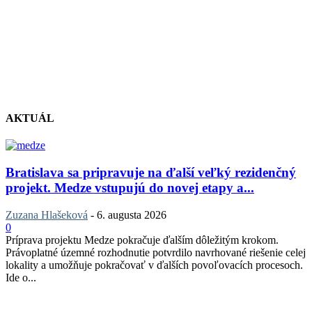
AKTUÁL
Bratislava sa pripravuje na ďalší veľký rezidenčný
projekt. Medze vstupujú do novej etapy a...
Zuzana Hlašeková
-
6. augusta 2026
0
Príprava projektu Medze pokračuje ďalším dôležitým krokom.
Právoplatné územné rozhodnutie potvrdilo navrhované riešenie celej
lokality a umožňuje pokračovať v ďalších povoľovacích procesoch.
Ide o...