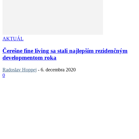
AKTUÁL
Čerešne fine living sa stali najlepším rezidenčným
developmentom roka
Radoslav Hoppej
-
6. decembra 2020
0