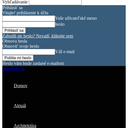
Vyhľadávanie
Prihlásiť sa
Vitajte! prihlásenie k účtu
Vaše užívateľské meno
heslo
Zabudli ste heslo? Nevadí, kliknite sem
Obnova hesla
Obnoviť svoje heslo
Váš e-mail
Heslo vám bude zaslané e-mailom
interlight.sk
Domov
Aktuál
Architektúra