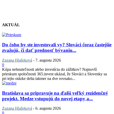
AKTUÁL
Do čoho by ste investovali vy? Slováci čoraz častejšie
zvažujú, či dať prednosť bývaniu...
Zuzana Hlašeková
-
7. augusta 2026
0
Kúpa nehnuteľnosti alebo investícia do zážitkov? Najnovší
prieskum spoločnosti 365.invest ukázal, že Slováci a Slovenky sa
pri tejto otázke delia takmer na dve rovnako...
Bratislava sa pripravuje na ďalší veľký rezidenčný
projekt. Medze vstupujú do novej etapy a...
Zuzana Hlašeková
-
6. augusta 2026
0