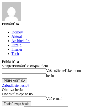
Prihlásiť sa
Domov
Aktuál
Architektúra
Dizajn
Interiér
Tech
Prihlásiť sa
Vitajte!
Prihlásiť k svojmu účtu
Vaše užívateľské meno
heslo
Zabudli ste heslo?
Obnova hesla
Obnoviť svoje heslo
Váš e-mail