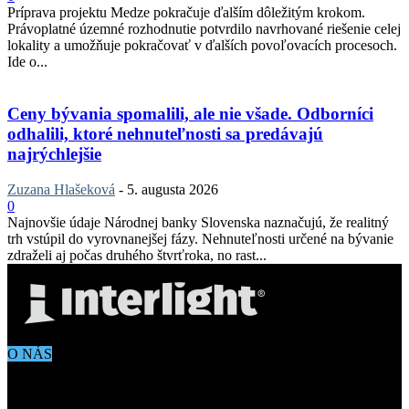
Príprava projektu Medze pokračuje ďalším dôležitým krokom.
Právoplatné územné rozhodnutie potvrdilo navrhované riešenie celej
lokality a umožňuje pokračovať v ďalších povoľovacích procesoch.
Ide o...
Ceny bývania spomalili, ale nie všade. Odborníci
odhalili, ktoré nehnuteľnosti sa predávajú
najrýchlejšie
Zuzana Hlašeková
-
5. augusta 2026
0
Najnovšie údaje Národnej banky Slovenska naznačujú, že realitný
trh vstúpil do vyrovnanejšej fázy. Nehnuteľnosti určené na bývanie
zdraželi aj počas druhého štvrťroka, no rast...
O NÁS
Aktuálne dianie vo svete architektúry, dizajnu, technológií či
bývania. Všetko čo potrebujete vedieť pokiaľ vás zaujíma dianie
okolo vás.