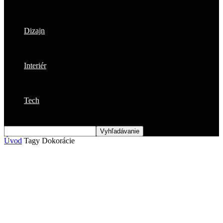
Dizajn
Interiér
Tech
Úvod
Tagy
Dokorácie
Štítok: dokorácie