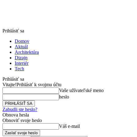
Prihlásiť sa
Domov
Aktuál
Architektúra
Dizajn
Interiér
Tech
Prihlásiť sa
Vitajte!
Prihlásiť k svojmu účtu
Vaše užívateľské meno
heslo
Zabudli ste heslo?
Obnova hesla
Obnoviť svoje heslo
Váš e-mail