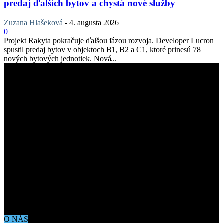
predaj ďalších bytov a chystá nové služby
Zuzana Hlašeková
-
4. augusta 2026
0
Projekt Rakyta pokračuje ďalšou fázou rozvoja. Developer Lucron
spustil predaj bytov v objektoch B1, B2 a C1, ktoré prinesú 78
nových bytových jednotiek. Nová...
O NÁS