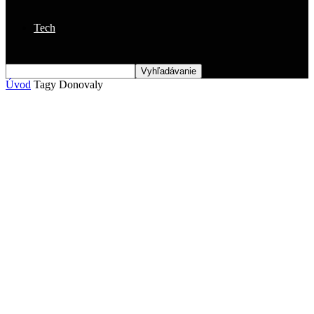
Tech
Úvod
Tagy
Donovaly
Štítok: donovaly