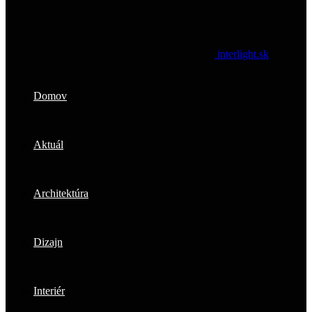
interlight.sk
Domov
Aktuál
Architektúra
Dizajn
Interiér