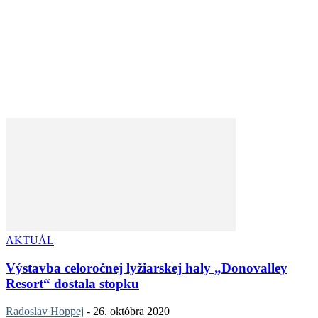
AKTUÁL
Výstavba celoročnej lyžiarskej haly „Donovalley
Resort“ dostala stopku
Radoslav Hoppej
-
26. októbra 2020