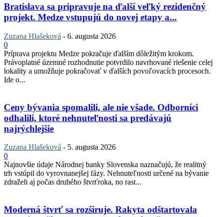
Bratislava sa pripravuje na ďalší veľký rezidenčný
projekt. Medze vstupujú do novej etapy a...
Zuzana Hlašeková
-
6. augusta 2026
0
Príprava projektu Medze pokračuje ďalším dôležitým krokom.
Právoplatné územné rozhodnutie potvrdilo navrhované riešenie celej
lokality a umožňuje pokračovať v ďalších povoľovacích procesoch.
Ide o...
Ceny bývania spomalili, ale nie všade. Odborníci
odhalili, ktoré nehnuteľnosti sa predávajú
najrýchlejšie
Zuzana Hlašeková
-
5. augusta 2026
0
Najnovšie údaje Národnej banky Slovenska naznačujú, že realitný
trh vstúpil do vyrovnanejšej fázy. Nehnuteľnosti určené na bývanie
zdraželi aj počas druhého štvrťroka, no rast...
Moderná štvrť sa rozširuje. Rakyta odštartovala