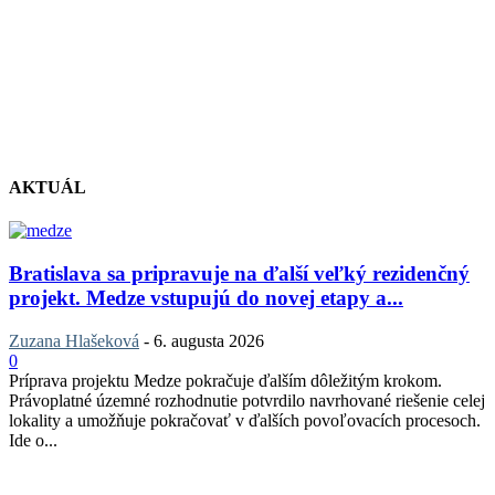
AKTUÁL
Bratislava sa pripravuje na ďalší veľký rezidenčný
projekt. Medze vstupujú do novej etapy a...
Zuzana Hlašeková
-
6. augusta 2026
0
Príprava projektu Medze pokračuje ďalším dôležitým krokom.
Právoplatné územné rozhodnutie potvrdilo navrhované riešenie celej
lokality a umožňuje pokračovať v ďalších povoľovacích procesoch.
Ide o...