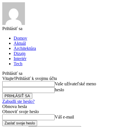
Prihlásiť sa
Domov
Aktuál
Architektúra
Dizajn
Interiér
Tech
Prihlásiť sa
Vitajte!
Prihlásiť k svojmu účtu
Vaše užívateľské meno
heslo
Zabudli ste heslo?
Obnova hesla
Obnoviť svoje heslo
Váš e-mail