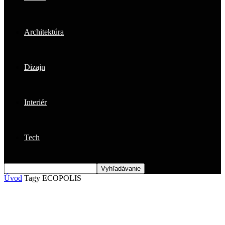
Architektúra
Dizajn
Interiér
Tech
Úvod
Tagy
ECOPOLIS
Štítok: ECOPOLIS