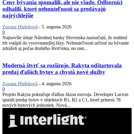
Ceny bývania spomalili, ale nie všade. Odborníci
odhalili, ktoré nehnuteľnosti sa predávajú
najrýchlejšie
Zuzana Hlašeková
-
5. augusta 2026
0
Najnovšie údaje Národnej banky Slovenska naznačujú, že realitný
trh vstúpil do vyrovnanejšej fázy. Nehnuteľnosti určené na bývanie
zdraželi aj počas druhého štvrťroka, no rast...
Moderná štvrť sa rozširuje. Rakyta odštartovala
predaj ďalších bytov a chystá nové služby
Zuzana Hlašeková
-
4. augusta 2026
0
Projekt Rakyta pokračuje ďalšou fázou rozvoja. Developer Lucron
spustil predaj bytov v objektoch B1, B2 a C1, ktoré prinesú 78
nových bytových jednotiek. Nová...