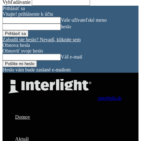
Vyhľadávanie
Prihlásiť sa
Vitajte! prihlásenie k účtu
Vaše užívateľské meno
heslo
Zabudli ste heslo? Nevadí, kliknite sem
Obnova hesla
Obnoviť svoje heslo
Váš e-mail
Heslo vám bude zaslané e-mailom
interlight.sk
Domov
Aktuál