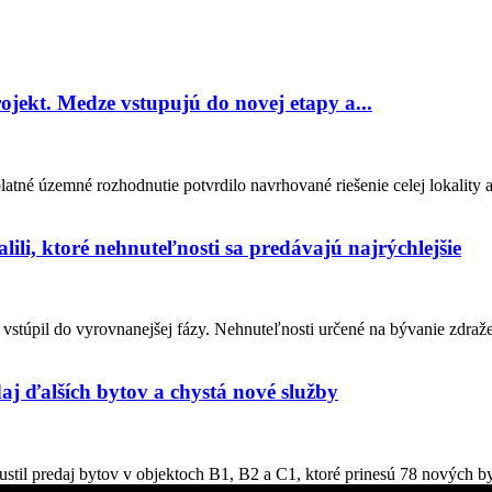
ojekt. Medze vstupujú do novej etapy a...
tné územné rozhodnutie potvrdilo navrhované riešenie celej lokality 
lili, ktoré nehnuteľnosti sa predávajú najrýchlejšie
stúpil do vyrovnanejšej fázy. Nehnuteľnosti určené na bývanie zdraželi
aj ďalších bytov a chystá nové služby
stil predaj bytov v objektoch B1, B2 a C1, ktoré prinesú 78 nových by