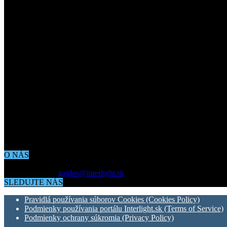
O NÁS
Aktuálne dianie vo svete architektúry, dizajnu, technológií či bývania
Kontaktujte nás:
gajdos@interlight.sk
SLEDUJTE NÁS
Pravidlá používania súborov Cookies (Cookies Policy)
Podmienky používania portálu Interlight.sk (Terms of Service)
Podmienky ochrany súkromia (Privacy Policy)