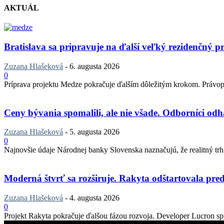
AKTUÁL
Bratislava sa pripravuje na ďalší veľký rezidenčný pr
Zuzana Hlašeková
-
6. augusta 2026
0
Príprava projektu Medze pokračuje ďalším dôležitým krokom. Právopla
Ceny bývania spomalili, ale nie všade. Odborníci odha
Zuzana Hlašeková
-
5. augusta 2026
0
Najnovšie údaje Národnej banky Slovenska naznačujú, že realitný trh v
Moderná štvrť sa rozširuje. Rakyta odštartovala pred
Zuzana Hlašeková
-
4. augusta 2026
0
Projekt Rakyta pokračuje ďalšou fázou rozvoja. Developer Lucron spu