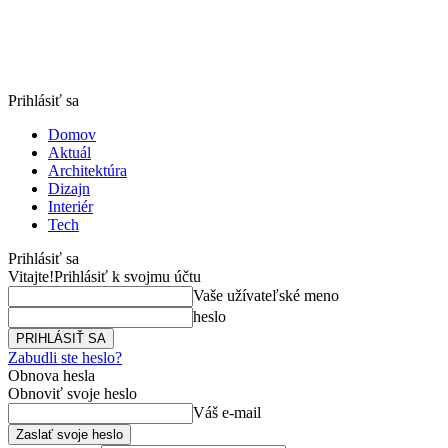
Prihlásiť sa
Domov
Aktuál
Architektúra
Dizajn
Interiér
Tech
Prihlásiť sa
Vitajte!
Prihlásiť k svojmu účtu
Vaše užívateľské meno
heslo
Zabudli ste heslo?
Obnova hesla
Obnoviť svoje heslo
Váš e-mail