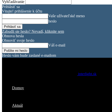
Vyhľadávanie
Prihlásiť sa
Vitajte! prihlásenie k účtu
Vaše užívateľské meno
heslo
Zabudli ste heslo? Nevadí, kliknite sem
Obnova hesla
Obnoviť svoje heslo
Váš e-mail
Heslo vám bude zaslané e-mailom
interlight.sk
Domov
Aktuál