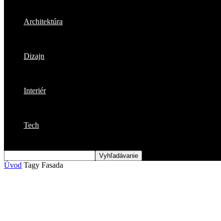
Architektúra
Dizajn
Interiér
Tech
Úvod
Tagy
Fasada
Štítok: fasada