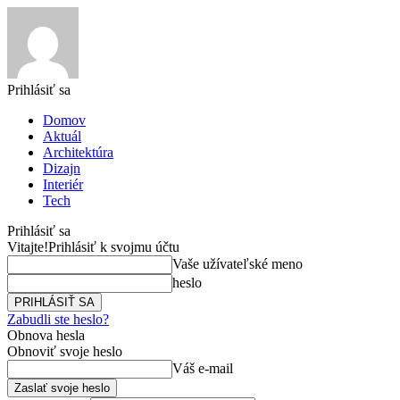
Prihlásiť sa
Domov
Aktuál
Architektúra
Dizajn
Interiér
Tech
Prihlásiť sa
Vitajte!
Prihlásiť k svojmu účtu
Vaše užívateľské meno
heslo
Zabudli ste heslo?
Obnova hesla
Obnoviť svoje heslo
Váš e-mail