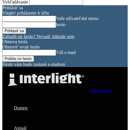
Vyhľadávanie
Prihlásiť sa
Vitajte! prihlásenie k účtu
Vaše užívateľské meno
heslo
Zabudli ste heslo? Nevadí, kliknite sem
Obnova hesla
Obnoviť svoje heslo
Váš e-mail
Heslo vám bude zaslané e-mailom
interlight.sk
Domov
Aktuál