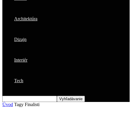
Architektúra
Dizajn
Interiér
Tech
Úvod
Tagy
Finalisti
Štítok: finalisti