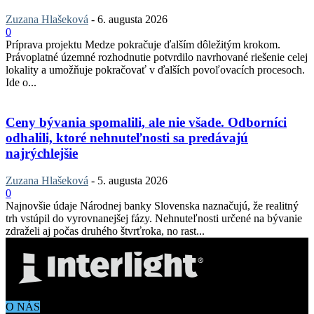
Zuzana Hlašeková
-
6. augusta 2026
0
Príprava projektu Medze pokračuje ďalším dôležitým krokom.
Právoplatné územné rozhodnutie potvrdilo navrhované riešenie celej
lokality a umožňuje pokračovať v ďalších povoľovacích procesoch.
Ide o...
Ceny bývania spomalili, ale nie všade. Odborníci
odhalili, ktoré nehnuteľnosti sa predávajú
najrýchlejšie
Zuzana Hlašeková
-
5. augusta 2026
0
Najnovšie údaje Národnej banky Slovenska naznačujú, že realitný
trh vstúpil do vyrovnanejšej fázy. Nehnuteľnosti určené na bývanie
zdraželi aj počas druhého štvrťroka, no rast...
O NÁS