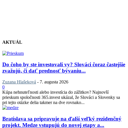
AKTUÁL
Do čoho by ste investovali vy? Slováci čoraz častejšie
zvažujú, či dať prednosť bývaniu...
Zuzana Hlašeková
-
7. augusta 2026
0
Kúpa nehnuteľnosti alebo investícia do zážitkov? Najnovší
prieskum spoločnosti 365.invest ukázal, že Slováci a Slovenky sa
pri tejto otázke delia takmer na dve rovnako...
Bratislava sa pripravuje na ďalší veľký rezidenčný
projekt. Medze vstupujú do novej etapy a...