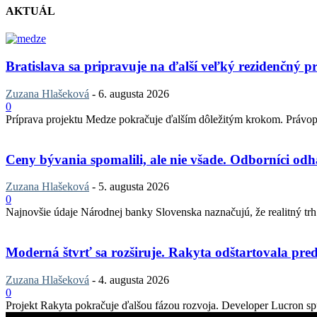
AKTUÁL
Bratislava sa pripravuje na ďalší veľký rezidenčný pr
Zuzana Hlašeková
-
6. augusta 2026
0
Príprava projektu Medze pokračuje ďalším dôležitým krokom. Právopla
Ceny bývania spomalili, ale nie všade. Odborníci odha
Zuzana Hlašeková
-
5. augusta 2026
0
Najnovšie údaje Národnej banky Slovenska naznačujú, že realitný trh v
Moderná štvrť sa rozširuje. Rakyta odštartovala pred
Zuzana Hlašeková
-
4. augusta 2026
0
Projekt Rakyta pokračuje ďalšou fázou rozvoja. Developer Lucron spu