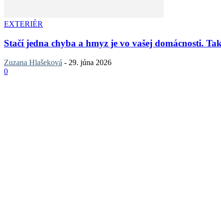
EXTERIÉR
Stačí jedna chyba a hmyz je vo vašej domácnosti. Tak
Zuzana Hlašeková
-
29. júna 2026
0