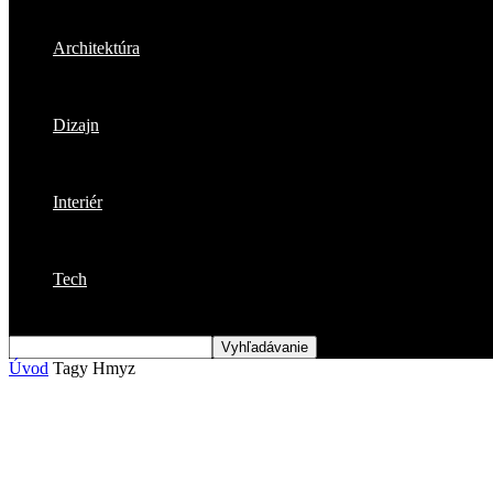
Architektúra
Dizajn
Interiér
Tech
Úvod
Tagy
Hmyz
Štítok: hmyz