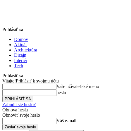
Prihlásiť sa
Domov
Aktuál
Architektúra
Dizajn
Interiér
Tech
Prihlásiť sa
Vitajte!
Prihlásiť k svojmu účtu
Vaše užívateľské meno
heslo
Zabudli ste heslo?
Obnova hesla
Obnoviť svoje heslo
Váš e-mail