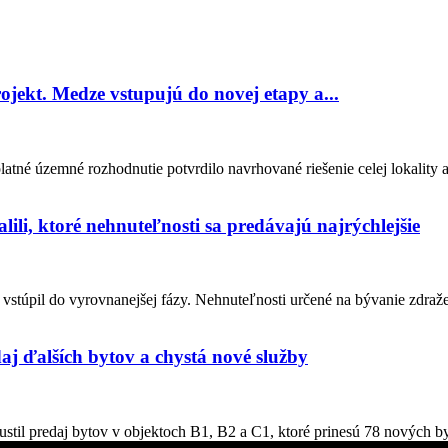
ojekt. Medze vstupujú do novej etapy a...
tné územné rozhodnutie potvrdilo navrhované riešenie celej lokality 
lili, ktoré nehnuteľnosti sa predávajú najrýchlejšie
stúpil do vyrovnanejšej fázy. Nehnuteľnosti určené na bývanie zdraželi
aj ďalších bytov a chystá nové služby
stil predaj bytov v objektoch B1, B2 a C1, ktoré prinesú 78 nových by