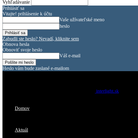
Vyhľadávanie
Prihlásiť sa
Vitajte! prihlásenie k účtu
Vaše užívateľské meno
heslo
Zabudli ste heslo? Nevadí, kliknite sem
Obnova hesla
Obnoviť svoje heslo
Váš e-mail
Heslo vám bude zaslané e-mailom
interlight.sk
Domov
Aktuál