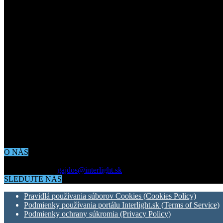
O NÁS
Aktuálne dianie vo svete architektúry, dizajnu, technológií či bývania
Kontaktujte nás:
gajdos@interlight.sk
SLEDUJTE NÁS
Pravidlá používania súborov Cookies (Cookies Policy)
Podmienky používania portálu Interlight.sk (Terms of Service)
Podmienky ochrany súkromia (Privacy Policy)