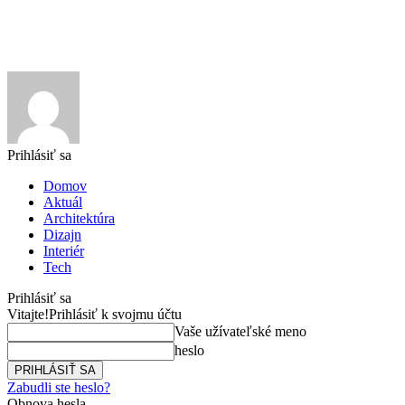
Prihlásiť sa
Domov
Aktuál
Architektúra
Dizajn
Interiér
Tech
Prihlásiť sa
Vitajte!
Prihlásiť k svojmu účtu
Vaše užívateľské meno
heslo
Zabudli ste heslo?
Obnova hesla