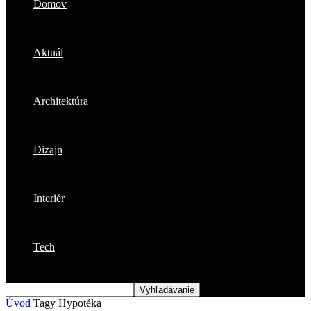
Domov
Aktuál
Architektúra
Dizajn
Interiér
Tech
Úvod
Tagy
Hypotéka