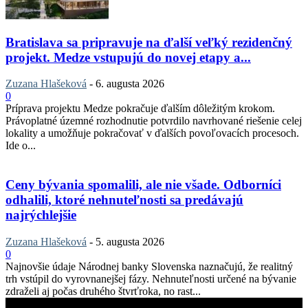
Bratislava sa pripravuje na ďalší veľký rezidenčný
projekt. Medze vstupujú do novej etapy a...
Zuzana Hlašeková
-
6. augusta 2026
0
Príprava projektu Medze pokračuje ďalším dôležitým krokom.
Právoplatné územné rozhodnutie potvrdilo navrhované riešenie celej
lokality a umožňuje pokračovať v ďalších povoľovacích procesoch.
Ide o...
Ceny bývania spomalili, ale nie všade. Odborníci
odhalili, ktoré nehnuteľnosti sa predávajú
najrýchlejšie
Zuzana Hlašeková
-
5. augusta 2026
0
Najnovšie údaje Národnej banky Slovenska naznačujú, že realitný
trh vstúpil do vyrovnanejšej fázy. Nehnuteľnosti určené na bývanie
zdraželi aj počas druhého štvrťroka, no rast...