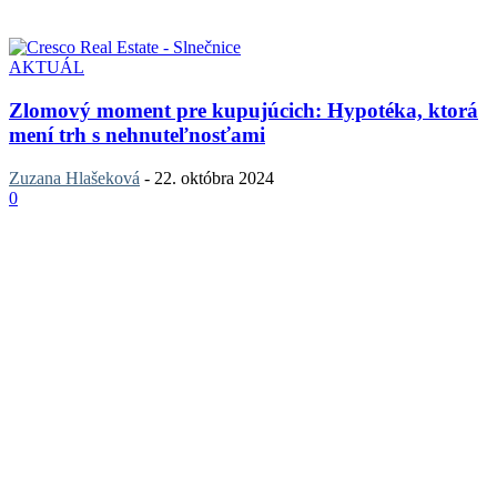
AKTUÁL
Zlomový moment pre kupujúcich: Hypotéka, ktorá
mení trh s nehnuteľnosťami
Zuzana Hlašeková
-
22. októbra 2024
0