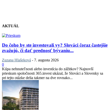
AKTUÁL
Do čoho by ste investovali vy? Slováci čoraz častejšie
zvažujú, či dať prednosť bývaniu...
Zuzana Hlašeková
-
7. augusta 2026
0
Kúpa nehnuteľnosti alebo investícia do zážitkov? Najnovší
prieskum spoločnosti 365.invest ukázal, že Slováci a Slovenky sa
pri tejto otázke delia takmer na dve rovnako...