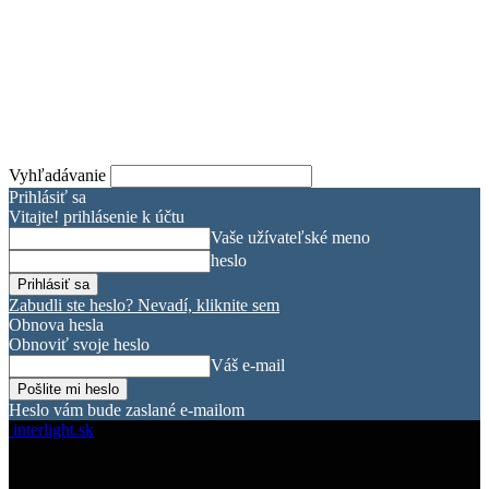
Vyhľadávanie
Prihlásiť sa
Vitajte! prihlásenie k účtu
Vaše užívateľské meno
heslo
Zabudli ste heslo? Nevadí, kliknite sem
Obnova hesla
Obnoviť svoje heslo
Váš e-mail
Heslo vám bude zaslané e-mailom
interlight.sk