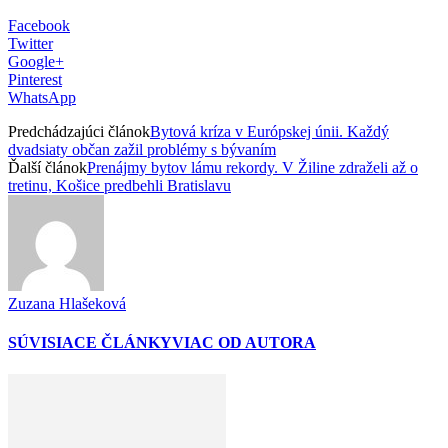
Facebook
Twitter
Google+
Pinterest
WhatsApp
Predchádzajúci článok
Bytová kríza v Európskej únii. Každý
dvadsiaty občan zažil problémy s bývaním
Ďalší článok
Prenájmy bytov lámu rekordy. V Žiline zdraželi až o
tretinu, Košice predbehli Bratislavu
Zuzana Hlašeková
SÚVISIACE ČLÁNKY
VIAC OD AUTORA