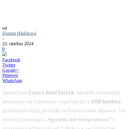
Zlomový moment pre kupujúcich:
Hypotéka, ktorá mení trh s
nehnuteľnosťami
od
Zuzana Hlašeková
-
22. októbra 2024
0
Facebook
Twitter
Google+
Pinterest
WhatsApp
Spoločnosť
Cresco Real Estate
, najväčší rezidenčný
developer na Slovensku, v spolupráci s
VÚB bankou
predstavila nový produkt na financovanie bývania. Od
októbra ponúkajú
„Hypotéku bez kompromisov“
s
úrokovou sadzbou už od 2,39 % p.a. pri trojročnej