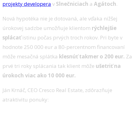
projekty developera
v
Slnečniciach
a
Agátoch
.
Nová hypotéka nie je dotovaná, ale vďaka nižšej
úrokovej sadzbe umožňuje klientom
rýchlejšie
splácať
istinu počas prvých troch rokov. Pri byte v
hodnote 250 000 eur a 80-percentnom financovaní
môže mesačná splátka
klesnúť takmer o 200 eur.
Za
prvé tri roky splácania tak klient môže
ušetriť na
úrokoch viac ako 10 000 eur.
Ján Krnáč, CEO Cresco Real Estate, zdôrazňuje
atraktivitu ponuky: