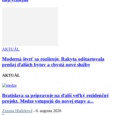
AKTUÁL
Moderná štvrť sa rozširuje. Rakyta odštartovala
predaj ďalších bytov a chystá nové služby
AKTUÁL
Bratislava sa pripravuje na ďalší veľký rezidenčný
projekt. Medze vstupujú do novej etapy a...
Zuzana Hlašeková
-
6. augusta 2026