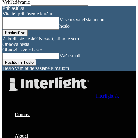
Vyhľadávanie
Prihlásiť sa
Vitajte! prihlásenie k účtu
Vaše užívateľské meno
heslo
Zabudli ste heslo? Nevadí, kliknite sem
Obnova hesla
Obnoviť svoje heslo
Váš e-mail
Heslo vám bude zaslané e-mailom
interlight.sk
Domov
Aktuál