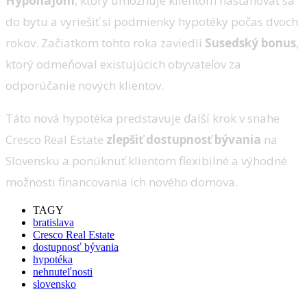
Hyponájom
, ktorý umožňuje klientom nasťahovať sa
do bytu a vyriešiť si podmienky hypotéky počas dvoch
rokov. Začiatkom tohto roka zaviedli
Susedský bonus
,
ktorý odmeňoval existujúcich obyvateľov za
odporúčanie nových klientov.
Táto nová hypotéka predstavuje ďalší krok v snahe
Cresco Real Estate
zlepšiť dostupnosť bývania
na
Slovensku a ponúknuť klientom flexibilné a výhodné
možnosti financovania ich nového domova.
TAGY
bratislava
Cresco Real Estate
dostupnosť bývania
hypotéka
nehnuteľnosti
slovensko