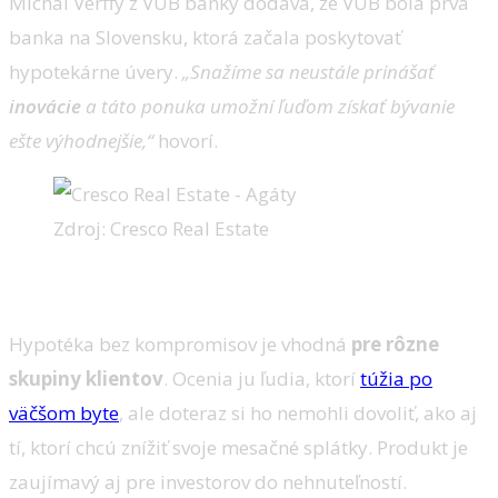
Michal Vérffy z VÚB banky dodáva, že VÚB bola prvá
banka na Slovensku, ktorá začala poskytovať
hypotekárne úvery.
„Snažíme sa neustále prinášať
inovácie
a táto ponuka umožní ľuďom získať bývanie
ešte výhodnejšie,“
hovorí.
Zdroj: Cresco Real Estate
Koho táto ponuka zaujme?
Hypotéka bez kompromisov je vhodná
pre rôzne
skupiny klientov
. Ocenia ju ľudia, ktorí
túžia po
väčšom byte
, ale doteraz si ho nemohli dovoliť, ako aj
tí, ktorí chcú znížiť svoje mesačné splátky. Produkt je
zaujímavý aj pre investorov do nehnuteľností.