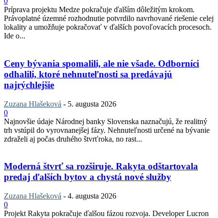
0
Príprava projektu Medze pokračuje ďalším dôležitým krokom.
Právoplatné územné rozhodnutie potvrdilo navrhované riešenie celej
lokality a umožňuje pokračovať v ďalších povoľovacích procesoch.
Ide o...
Ceny bývania spomalili, ale nie všade. Odborníci
odhalili, ktoré nehnuteľnosti sa predávajú
najrýchlejšie
Zuzana Hlašeková
-
5. augusta 2026
0
Najnovšie údaje Národnej banky Slovenska naznačujú, že realitný
trh vstúpil do vyrovnanejšej fázy. Nehnuteľnosti určené na bývanie
zdraželi aj počas druhého štvrťroka, no rast...
Moderná štvrť sa rozširuje. Rakyta odštartovala
predaj ďalších bytov a chystá nové služby
Zuzana Hlašeková
-
4. augusta 2026
0
Projekt Rakyta pokračuje ďalšou fázou rozvoja. Developer Lucron