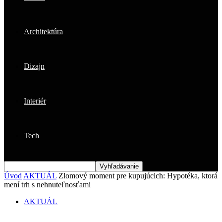
Architektúra
Dizajn
Interiér
Tech
Úvod
AKTUÁL
Zlomový moment pre kupujúcich: Hypotéka, ktorá
mení trh s nehnuteľnosťami
AKTUÁL