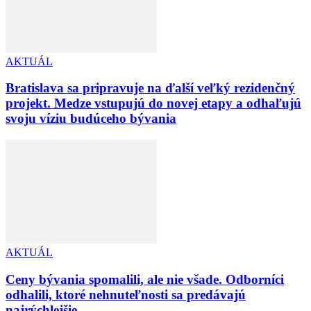
AKTUÁL
Bratislava sa pripravuje na ďalší veľký rezidenčný
projekt. Medze vstupujú do novej etapy a odhaľujú
svoju víziu budúceho bývania
AKTUÁL
Ceny bývania spomalili, ale nie všade. Odborníci
odhalili, ktoré nehnuteľnosti sa predávajú
najrýchlejšie