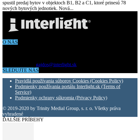
spustil predaj bytov v objektoch B1, B2 a C1, ktoré prinesú 78
nových bytových jednotiek. Nová...
O NÁS
Aktuálne dianie vo svete architektúry, dizajnu, technológií či
bývania. Všetko čo potrebujete vedieť pokiaľ vás zaujíma dianie
okolo vás.
Kontaktujte nás:
gajdos@interlight.sk
SLEDUJTE NÁS
Pravidlá používania súborov Cookies (Cookies Policy)
Podmienky používania portálu Interlight.sk (Terms of
Service)
Podmienky ochrany súkromia (Privacy Policy)
© 2019-2020 by Trinity Medial Group, s. r. o. Všetky práva
vyhradené
ĎALŠIE PRÍBEHY