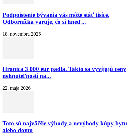
Podpoistenie bývania vás môže stáť tisíce.
Odborníčka varuje, čo si hneď...
18. novembra 2025
Hranica 3 000 eur padla. Takto sa vyvíjajú ceny
nehnuteľností na...
22. mája 2026
Toto sú najväčšie výhody a nevýhody kúpy bytu
alebo domu