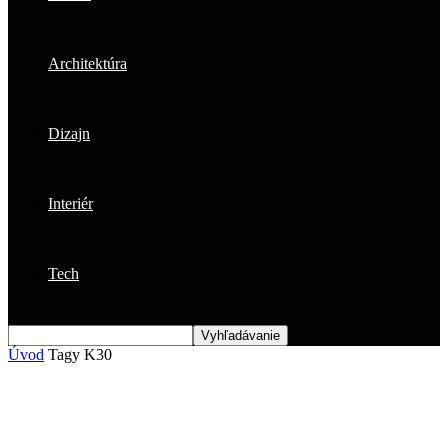
Architektúra
Dizajn
Interiér
Tech
Úvod
Tagy
K30
Štítok: K30