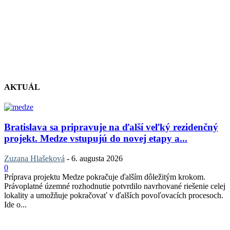
AKTUÁL
Bratislava sa pripravuje na ďalší veľký rezidenčný
projekt. Medze vstupujú do novej etapy a...
Zuzana Hlašeková
-
6. augusta 2026
0
Príprava projektu Medze pokračuje ďalším dôležitým krokom.
Právoplatné územné rozhodnutie potvrdilo navrhované riešenie celej
lokality a umožňuje pokračovať v ďalších povoľovacích procesoch.
Ide o...