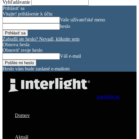
Vyhľadávanie
Prihlásiť sa
Vitajte! prihlásenie k účtu
Vaše užívateľské meno
heslo
Zabudli ste heslo? Nevadí, kliknite sem
Obnova hesla
Obnoviť svoje heslo
Váš e-mail
Heslo vám bude zaslané e-mailom
interlight.sk
Domov
Aktuál