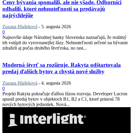
Ceny bývania spomalili, ale nie všade. Odborníci
odhalili, ktoré nehnuteľnosti sa predávajú
najrýchlejšie
Zuzana Hlašeková
-
5. augusta 2026
0
Najnovšie údaje Národnej banky Slovenska naznačujú, že realitný
trh vstúpil do vyrovnanejšej fázy. Nehnuteľnosti určené na bývanie
zdraželi aj počas druhého štvrťroka, no rast...
Moderná štvrť sa rozširuje. Rakyta odštartovala
predaj ďalších bytov a chystá nové služby
Zuzana Hlašeková
-
4. augusta 2026
0
Projekt Rakyta pokračuje ďalšou fázou rozvoja. Developer Lucron
spustil predaj bytov v objektoch B1, B2 a C1, ktoré prinesú 78
nových bytových jednotiek. Nová...