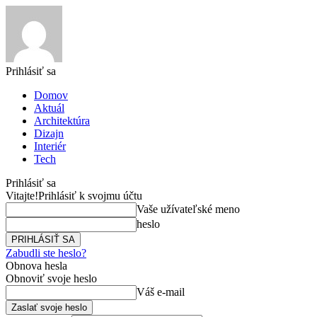
Prihlásiť sa
Domov
Aktuál
Architektúra
Dizajn
Interiér
Tech
Prihlásiť sa
Vitajte!
Prihlásiť k svojmu účtu
Vaše užívateľské meno
heslo
Zabudli ste heslo?
Obnova hesla
Obnoviť svoje heslo
Váš e-mail