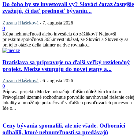
Do čoho by ste investovali vy? Slováci čoraz častejšie
zvažujú, či dať prednosť bývaniu...
Zuzana Hlašeková
-
7. augusta 2026
0
Kúpa nehnuteľnosti alebo investícia do zážitkov? Najnovší
prieskum spoločnosti 365.invest ukázal, že Slováci a Slovenky sa
pri tejto otázke delia takmer na dve rovnako...
Bratislava sa pripravuje na ďalší veľký rezidenčný
projekt. Medze vstupujú do novej etapy a...
Zuzana Hlašeková
-
6. augusta 2026
0
Príprava projektu Medze pokračuje ďalším dôležitým krokom.
Právoplatné územné rozhodnutie potvrdilo navrhované riešenie celej
lokality a umožňuje pokračovať v ďalších povoľovacích procesoch.
Ide o...
Ceny bývania spomalili, ale nie všade. Odborníci
odhalili, ktoré nehnuteľnosti sa predávajú