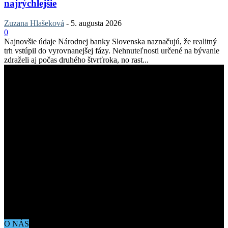
najrýchlejšie
Zuzana Hlašeková
-
5. augusta 2026
0
Najnovšie údaje Národnej banky Slovenska naznačujú, že realitný
trh vstúpil do vyrovnanejšej fázy. Nehnuteľnosti určené na bývanie
zdraželi aj počas druhého štvrťroka, no rast...
O NÁS