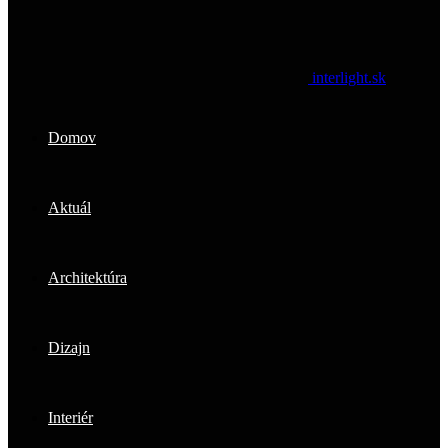
interlight.sk
Domov
Aktuál
Architektúra
Dizajn
Interiér