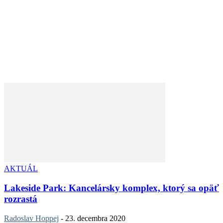
AKTUÁL
Lakeside Park: Kancelársky komplex, ktorý sa opäť
rozrastá
Radoslav Hoppej
-
23. decembra 2020