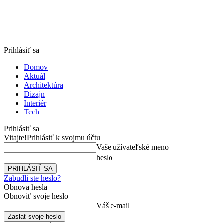
Prihlásiť sa
Domov
Aktuál
Architektúra
Dizajn
Interiér
Tech
Prihlásiť sa
Vitajte!
Prihlásiť k svojmu účtu
Vaše užívateľské meno
heslo
Zabudli ste heslo?
Obnova hesla
Obnoviť svoje heslo
Váš e-mail