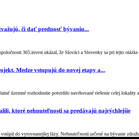
 zvažujú, či dať prednosť bývaniu...
oločnosti 365.invest ukázal, že Slováci a Slovenky sa pri tejto otázke
ojekt. Medze vstupujú do novej etapy a...
tné územné rozhodnutie potvrdilo navrhované riešenie celej lokality 
lili, ktoré nehnuteľnosti sa predávajú najrýchlejšie
stúpil do vyrovnanejšej fázy. Nehnuteľnosti určené na bývanie zdraželi