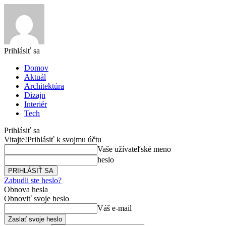
Prihlásiť sa
Domov
Aktuál
Architektúra
Dizajn
Interiér
Tech
Prihlásiť sa
Vitajte!
Prihlásiť k svojmu účtu
Vaše užívateľské meno
heslo
Zabudli ste heslo?
Obnova hesla
Obnoviť svoje heslo
Váš e-mail