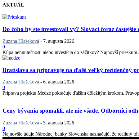
AKTUÁL
Do čoho by ste investovali vy? Slováci čoraz častejšie
Zuzana Hlašeková
-
7. augusta 2026
0
Kúpa nehnuteľnosti alebo investícia do zážitkov? Najnovší prieskum sp
Bratislava sa pripravuje na ďalší veľký rezidenčný pr
Zuzana Hlašeková
-
6. augusta 2026
0
Príprava projektu Medze pokračuje ďalším dôležitým krokom. Právopla
Ceny bývania spomalili, ale nie všade. Odborníci odha
Zuzana Hlašeková
-
5. augusta 2026
0
Najnovšie údaje Národnej banky Slovenska naznačujú, že realitný trh v