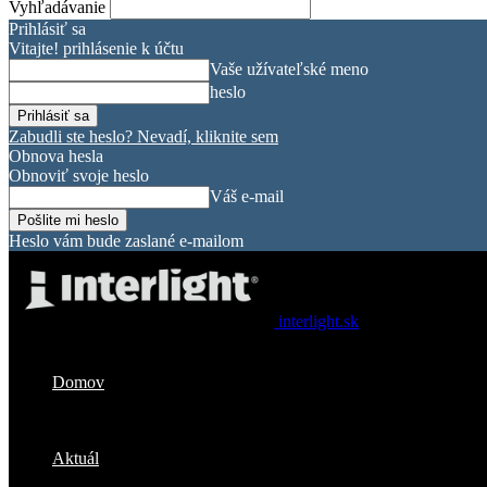
Vyhľadávanie
Prihlásiť sa
Vitajte! prihlásenie k účtu
Vaše užívateľské meno
heslo
Zabudli ste heslo? Nevadí, kliknite sem
Obnova hesla
Obnoviť svoje heslo
Váš e-mail
Heslo vám bude zaslané e-mailom
interlight.sk
Domov
Aktuál