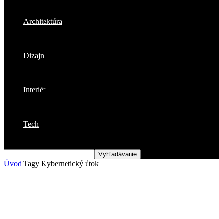
Architektúra
Dizajn
Interiér
Tech
Úvod
Tagy
Kybernetický útok
Štítok: kybernetický útok